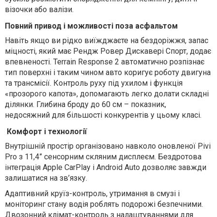
візочки або валізи.
Повний привод і можливості поза асфальтом
Навіть якщо ви рідко виїжджаєте на бездоріжжя, запас
міцності, який має Рендж Ровер Дискавері Спорт, додає
впевненості. Terrain Response 2 автоматично розпізнає
тип поверхні і таким чином авто коригує роботу двигуна
та трансмісії. Контроль руху під ухилом і функція
«прозорого капота», допомагають легко долати складні
ділянки. Глибина броду до 60 см – показник,
недосяжний для більшості конкурентів у цьому класі.
Комфорт і технології
Внутрішній простір організовано навколо оновленої Pivi
Pro з 11,4” сенсорним скляним дисплеєм. Бездротова
інтеграція Apple CarPlay і Android Auto дозволяє завжди
залишатися на зв’язку.
Адаптивний круїз-контроль, утримання в смузі і
моніторинг стану водія роблять подорожі безпечними.
Двозонний клімат-контроль з налаштуваннями для