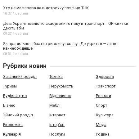
Хто не має права на відстрочку пояснив ТЦК
10:37,
4 серпня
Де в Україні повністю скасували готівку в транспорті . QR-квитки
дають збій
09:27,
4 серпня
Як правильно зібрати тривожну валізу . До укриття — лише
найнеобхідніше
08:31,
4 серпня
Рубрики новин
Загальний розділ
Техніка
Здоров'я
Туризм
Нерухомість
Транспорт
Будівництво
Відпочинок
Розваги
Бізнес
Меблі
Спорт
Жіночий розділ
Інтернет
Культура
Економіка
Інтер'єр
Мода
Кулінарія
Послуги
Родина