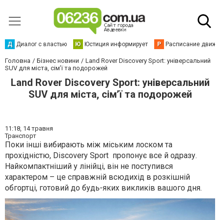
Д
Диалог с властью
Ю
Юстиция информирует
Р
Расписание движен
Головна
Бізнес новини
Land Rover Discovery Sport: універсальний
SUV для міста, сім’ї та подорожей
Land Rover Discovery Sport: універсальний
SUV для міста, сім’ї та подорожей
11:18,
14 травня
Транспорт
Поки інші вибирають між міським лоском та
прохідністю,
Discovery Sport
пропонує все й одразу.
Найкомпактніший у лінійці, він не поступився
характером – це справжній всюдихід в розкішній
обгортці, готовий до будь-яких викликів вашого дня.