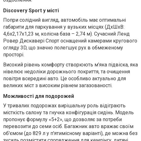
Discovery Sport у місті
Попри солідний вигляд, автомобіль має оптимальні
габарити для паркування у вузьких місцях (ДхШхВ:
4,6х2,17х1,23 м, колісна база – 2,74 м). Сучасний Ленд
Ровер Дискавері Спорт оснащений камерами кругового
огляду 3D, що значно полегшує рух в обмеженому
просторі.
Високий рівень комфорту створюють м’яка підвіска, яка
нівелює недоліки дорожнього покриття, та очищення
повітря всередині авто. Це особливо актуально для
великих міст з високим рівнем загазованості.
Можливості для подорожей
У тривалих подорожах вирішальну роль відіграють
місткість салону та гнучка конфігурація сидінь. Модель
пропонує формулу «5+2», що дозволяє за потреби
перевозити до семи осіб. Багажник авто вражає своїм
об'ємом (до 829 л у п'ятимісному варіанті), де можна без
зусиль розмістити спорядження для кемпінгу, дитячі