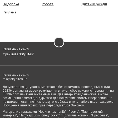
Подорожі
Робота
Дитячий розділ
Реклама
Реклама на сайті
Франшиза "CitySites"
Реклама на сайті:
rek@citysites.ua
Допускається цитування матеріалів без отримання попередньої згоди
06236.com.ua за умови розміщення в тексті обов'язкового посилання на
06236.com.ua - Сайт міста Авдіївки. Для інтернет-видань обов'язкове
розміщення прямого, відкритого для пошукових систем гіперпосилання
на цитовані статті не нижче другого абзацу в тексті або в якості джерела.
Порушення виняткових прав переслідується Законом.
Матеріали з плашками "Новини компаній", "Промо", "Партнерський
матеріал", "Партнерський спецпроєкт", "Політичні новини", "Пресреліз",