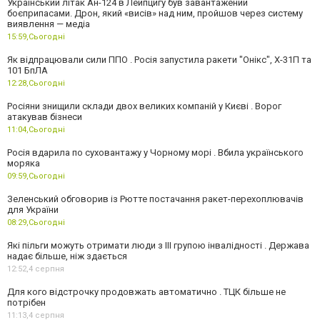
Український літак Ан-124 в Лейпцигу був завантажений
боєприпасами. Дрон, який «висів» над ним, пройшов через систему
виявлення — медіа
15:59,
Сьогодні
Як відпрацювали сили ППО . Росія запустила ракети "Онікс", Х-31П та
101 БпЛА
12:28,
Сьогодні
Росіяни знищили склади двох великих компаній у Києві . Ворог
атакував бізнеси
11:04,
Сьогодні
Росія вдарила по суховантажу у Чорному морі . Вбила українського
моряка
09:59,
Сьогодні
Зеленський обговорив із Рютте постачання ракет-перехоплювачів
для України
08:29,
Сьогодні
Які пільги можуть отримати люди з III групою інвалідності . Держава
надає більше, ніж здається
12:52,
4 серпня
Для кого відстрочку продовжать автоматично . ТЦК більше не
потрібен
11:13,
4 серпня