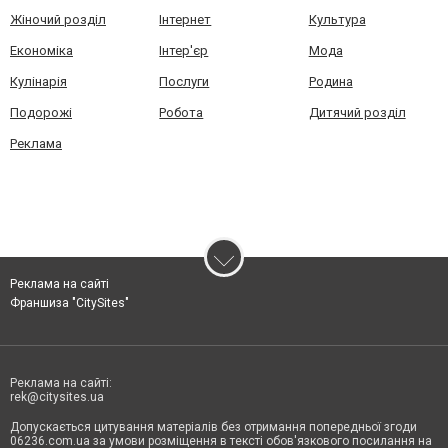
Жіночий розділ
Інтернет
Культура
Економіка
Інтер'єр
Мода
Кулінарія
Послуги
Родина
Подорожі
Робота
Дитячий розділ
Реклама
Реклама на сайті
Франшиза "CitySites"
Реклама на сайті:
rek@citysites.ua
Допускається цитування матеріалів без отримання попередньої згоди
06236.com.ua за умови розміщення в тексті обов'язкового посилання на