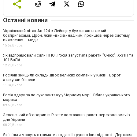
Останні новини
Український літак Ан-124 в Лейпцигу був завантажений
боєприпасами. Дрон, який «висів» над ним, пройшов через систему
виявлення — медіа
15:59,
Вчора
Як відпрацювали сили ППО . Росія запустила ракети "Онікс", Х-31П та
101 БпЛА
12:28,
Вчора
Росіяни знищили склади двох великих компаній у Києві . Ворог
атакував бізнеси
11:04,
Вчора
Росія вдарила по суховантажу у Чорному морі . Вбила українського
моряка
09:59,
Вчора
Зеленський обговорив із Рютте постачання ракет-перехоплювачів
для України
08:29,
Вчора
Які пільги можуть отримати люди з III групою інвалідності . Держава