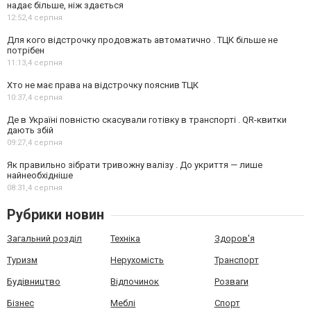
надає більше, ніж здається
12:52,
4 серпня
Для кого відстрочку продовжать автоматично . ТЦК більше не
потрібен
11:13,
4 серпня
Хто не має права на відстрочку пояснив ТЦК
10:37,
4 серпня
Де в Україні повністю скасували готівку в транспорті . QR-квитки
дають збій
09:27,
4 серпня
Як правильно зібрати тривожну валізу . До укриття — лише
найнеобхідніше
08:31,
4 серпня
Рубрики новин
Загальний розділ
Техніка
Здоров'я
Туризм
Нерухомість
Транспорт
Будівництво
Відпочинок
Розваги
Бізнес
Меблі
Спорт