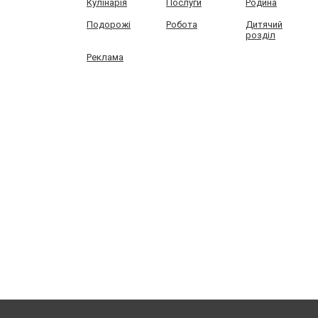
Кулінарія
Послуги
Родина
Подорожі
Робота
Дитячий
розділ
Реклама