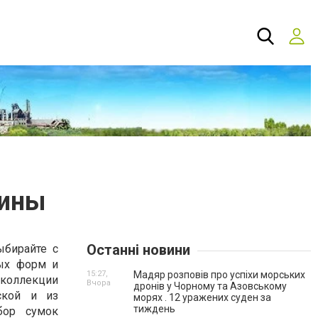
чины
Останні новини
ыбирайте с
ных форм и
15:27,
Мадяр розповів про успіхи морських
 коллекции
Вчора
дронів у Чорному та Азовському
ской и из
морях . 12 уражених суден за
тиждень
бор сумок