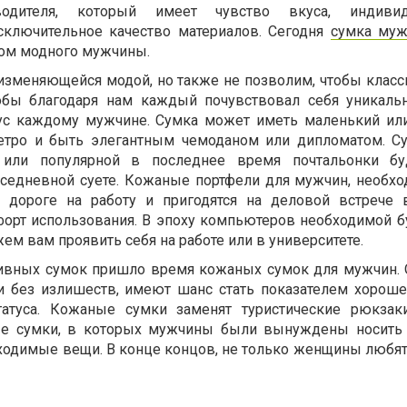
водителя, который имеет чувство вкуса, индивиду
сключительное качество материалов. Сегодня
сумка муж
ром модного мужчины.
изменяющейся модой, но также не позволим, чтобы класс
обы благодаря нам каждый почувствовал себя уникал
кус каждому мужчине. Сумка может иметь маленький ил
тро и быть элегантным чемоданом или дипломатом. С
или популярной в последнее время почтальонки бу
вседневной суете. Кожаные портфели для мужчин, необх
 дороге на работу и пригодятся на деловой встрече 
орт использования. В эпоху компьютеров необходимой б
ем вам проявить себя на работе или в университете.
тивных сумок пришло время кожаных сумок для мужчин.
 и без излишеств, имеют шанс стать показателем хороше
атуса. Кожаные сумки заменят туристические рюкзак
ые сумки, в которых мужчины были вынуждены носить 
ходимые вещи. В конце концов, не только женщины любят