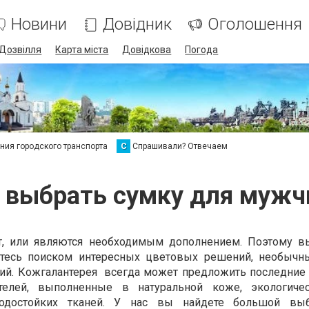
Новини
Довідник
Оголошення
Дозвілля
Карта міста
Довідкова
Погода
ия городского транспорта
С
Спрашивали? Отвечаем
 выбрать сумку для муж
, или являются необходимым дополнением. Поэтому в
итесь поиском интересных цветовых решений, необыч
ний. Кожгалантерея всегда может предложить последние
ителей, выполненные в натуральной коже, экологиче
водостойких тканей. У нас вы найдете большой вы