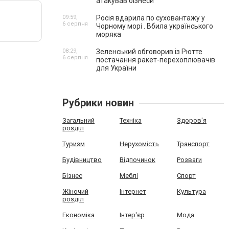
атакував бізнеси
09:59,
Росія вдарила по суховантажу у
6 серпня
Чорному морі . Вбила українського
моряка
08:29,
Зеленський обговорив із Рютте
6 серпня
постачання ракет-перехоплювачів
для України
Рубрики новин
Загальний
Техніка
Здоров'я
розділ
Туризм
Нерухомість
Транспорт
Будівництво
Відпочинок
Розваги
Бізнес
Меблі
Спорт
Жіночий
Інтернет
Культура
розділ
Економіка
Інтер'єр
Мода