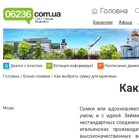
Головна
Вакансии
Афіша
Д
Диалог с властью
Ю
Юстиция информирует
Р
Расписание движен
Головна
Бізнес новини
Как выбрать сумку для мужчины
Как
Мода
Сумки или вдохновляют
умом, и с идеей. Займ
нестандартных соедине
итальянских производ
высококачественных 