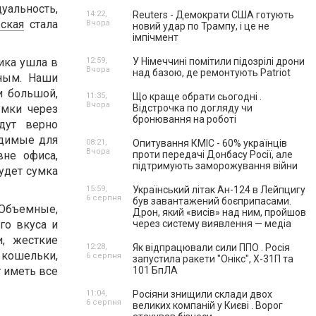
альность,
14:22,
Reuters - Демократи США готують
ская
стала
Вчора
новий удар по Трампу, і це не
імпічмент
ика ушла в
12:59,
У Німеччині помітили підозрілі дрони
Вчора
над базою, де ремонтують Patriot
ьным. Наши
и большой,
11:35,
Що краще обрати сьогодні .
Вчора
умки через
Відстрочка по догляду чи
бронювання на роботі
дут верно
одимые для
08:21,
Опитування КМІС - 60% українців
Вчора
вне офиса,
проти передачі Донбасу Росії, але
підтримують заморожування війни
удет сумка
15:59,
Український літак Ан-124 в Лейпцигу
6 серпня
був завантажений боєприпасами.
 Объемные,
Дрон, який «висів» над ним, пройшов
го вкуса и
через систему виявлення — медіа
и, жесткие
12:28,
Як відпрацювали сили ППО . Росія
кошельки,
6 серпня
запустила ракети "Онікс", Х-31П та
 иметь все
101 БпЛА
11:04,
Росіяни знищили склади двох
6 серпня
великих компаній у Києві . Ворог