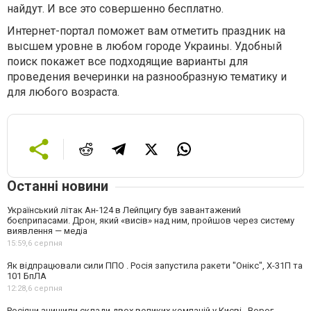
найдут. И все это совершенно бесплатно.
Интернет-портал поможет вам отметить праздник на
высшем уровне в любом городе Украины. Удобный
поиск покажет все подходящие варианты для
проведения вечеринки на разнообразную тематику и
для любого возраста.
Останні новини
Український літак Ан-124 в Лейпцигу був завантажений
боєприпасами. Дрон, який «висів» над ним, пройшов через систему
виявлення — медіа
15:59,
6 серпня
Як відпрацювали сили ППО . Росія запустила ракети "Онікс", Х-31П та
101 БпЛА
12:28,
6 серпня
Росіяни знищили склади двох великих компаній у Києві . Ворог