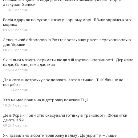
атакував бізнеси
11:04,
6 серпня
Росія вдарила по суховантажу у Чорному морі . Вбила українського
моряка
09:59,
6 серпня
Зеленський обговорив із Рютте постачання ракет-перехоплювачів
для України
08:29,
6 серпня
Які пільги можуть отримати люди з III групою інвалідності . Держава
надає більше, ніж здається
12:52,
4 серпня
Для кого відстрочку продовжать автоматично . ТЦК більше не
потрібен
11:13,
4 серпня
Хто не має права на відстрочку пояснив ТЦК
10:37,
4 серпня
Де в Україні повністю скасували готівку в транспорті . QR-квитки
дають збій
09:27,
4 серпня
Як правильно зібрати тривожну валізу . До укриття — лише