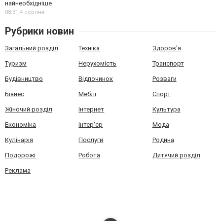
найнеобхідніше
08:31,
4 серпня
Рубрики новин
Загальний розділ
Техніка
Здоров'я
Туризм
Нерухомість
Транспорт
Будівництво
Відпочинок
Розваги
Бізнес
Меблі
Спорт
Жіночий розділ
Інтернет
Культура
Економіка
Інтер'єр
Мода
Кулінарія
Послуги
Родина
Подорожі
Робота
Дитячий розділ
Реклама