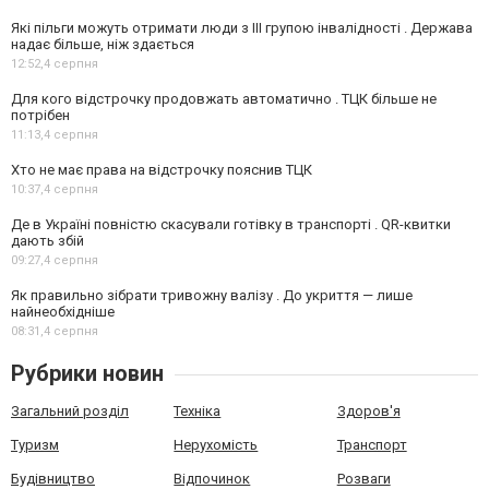
Які пільги можуть отримати люди з III групою інвалідності . Держава
надає більше, ніж здається
12:52,
4 серпня
Для кого відстрочку продовжать автоматично . ТЦК більше не
потрібен
11:13,
4 серпня
Хто не має права на відстрочку пояснив ТЦК
10:37,
4 серпня
Де в Україні повністю скасували готівку в транспорті . QR-квитки
дають збій
09:27,
4 серпня
Як правильно зібрати тривожну валізу . До укриття — лише
найнеобхідніше
08:31,
4 серпня
Рубрики новин
Загальний розділ
Техніка
Здоров'я
Туризм
Нерухомість
Транспорт
Будівництво
Відпочинок
Розваги