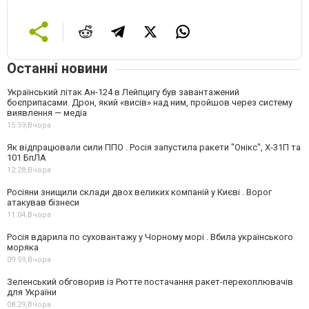
Останні новини
Український літак Ан-124 в Лейпцигу був завантажений
боєприпасами. Дрон, який «висів» над ним, пройшов через систему
виявлення — медіа
15:59,
Вчора
Як відпрацювали сили ППО . Росія запустила ракети "Онікс", Х-31П та
101 БпЛА
12:28,
Вчора
Росіяни знищили склади двох великих компаній у Києві . Ворог
атакував бізнеси
11:04,
Вчора
Росія вдарила по суховантажу у Чорному морі . Вбила українського
моряка
09:59,
Вчора
Зеленський обговорив із Рютте постачання ракет-перехоплювачів
для України
08:29,
Вчора