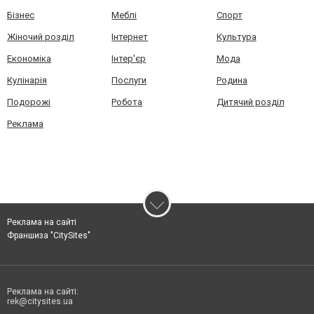
Бізнес
Меблі
Спорт
Жіночий розділ
Інтернет
Культура
Економіка
Інтер'єр
Мода
Кулінарія
Послуги
Родина
Подорожі
Робота
Дитячий розділ
Реклама
Реклама на сайті
Франшиза "CitySites"
Реклама на сайті:
rek@citysites.ua