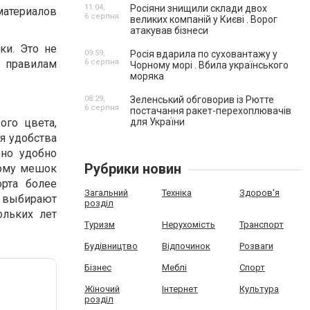
11:04,
Росіяни знищили склади двох
 материалов
6 серпня
великих компаній у Києві . Ворог
атакував бізнеси
ки. Это не
09:59,
Росія вдарила по суховантажу у
 правилам
6 серпня
Чорному морі . Вбила українського
моряка
08:29,
Зеленський обговорив із Рютте
6 серпня
постачання ракет-перехоплювачів
ого цвета,
для України
ля удобства
жно удобно
Рубрики новин
тому мешок
орта более
Загальний
Техніка
Здоров'я
е выбирают
розділ
льких лет
Туризм
Нерухомість
Транспорт
Будівництво
Відпочинок
Розваги
Бізнес
Меблі
Спорт
Жіночий
Інтернет
Культура
розділ