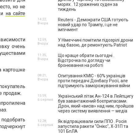
морях . 12 уражених суден за
сто, но не
тиждень
ки
на сайте
14:22,
Reuters - Демократи США готують
Вчора
новий удар по Трампу, і це не
імпічмент
ависимости
12:59,
У Німеччині помітили підозрілі дрони
Вчора
над базою, де ремонтують Patriot
овку очень
муществами
11:35,
Що краще обрати сьогодні .
Вчора
Відстрочка по догляду чи
бронювання на роботі
на картошке
08:21,
Опитування КМІС - 60% українців
Вчора
проти передачі Донбасу Росії, але
підтримують заморожування війни
покупатель
е продаж.
15:59,
Український літак Ан-124 в Лейпцигу
6 серпня
був завантажений боєприпасами.
липропилена
Дрон, який «висів» над ним, пройшов
аз.
через систему виявлення — медіа
подобрать
12:28,
Як відпрацювали сили ППО . Росія
6 серпня
 подчеркнут
запустила ракети "Онікс", Х-31П та
101 БпЛА