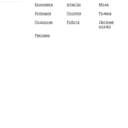
Економіка
Інтер'єр
Мода
Кулінарія
Послуги
Родина
Подорожі
Робота
Дитячий
розділ
Реклама