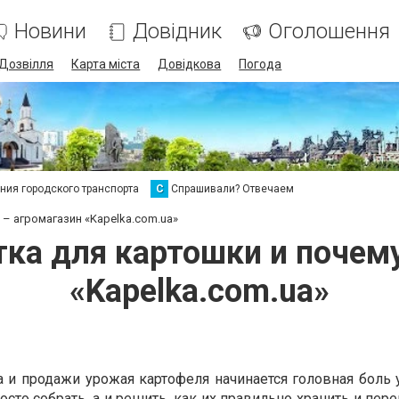
Новини
Довідник
Оголошення
Дозвілля
Карта міста
Довідкова
Погода
ия городского транспорта
С
Спрашивали? Отвечаем
 – агромагазин «Kapelka.com.ua»
тка для картошки и почем
«Kapelka.com.ua»
 и продажи урожая картофеля начинается головная боль у
сто собрать, а и решить, как их правильно хранить и пер