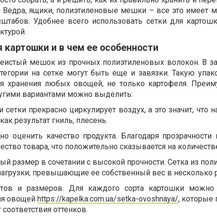
 Ведра, ящики, полиэтиленовые мешки – все это имеет ме
табов. Удобнее всего использовать сетки для картош
ктурой.
я картошки и в чем ее особенности
чеистый мешок из прочных полиэтиленовых волокон. В з
тегории на сетке могут быть еще и завязки. Такую упак
ля хранения любых овощей, не только картофеля. Преи
ругими вариантами можно выделить:
и сетки прекрасно циркулирует воздух, а это значит, что 
 как результат гниль, плесень.
но оценить качество продукта. Благодаря прозрачности 
ество товара, что положительно сказывается на количеств
ный размер в сочетании с высокой прочности. Сетка из по
агрузки, превышающие ее собственный вес в несколько р
тов и размеров. Для каждого сорта картошки можно 
ля овощей
https://kapelka.com.ua/setka-ovoshnaya/
, которые
т соответствия оттенков.