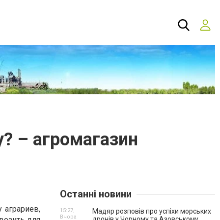
у? – агромагазин
Останні новини
 аграриев,
15:27,
Мадяр розповів про успіхи морських
Вчора
евозить для
дронів у Чорному та Азовському