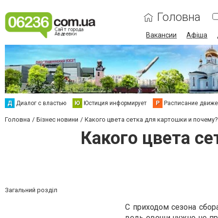
Головна
Вакансии
Афіша
Д
Диалог с властью
Ю
Юстиция информирует
Р
Расписание движен
Головна
Бізнес новини
Какого цвета сетка для картошки и почему?
Какого цвета се
Загальний розділ
С приходом сезона сбора
ведь овощи нужно не про