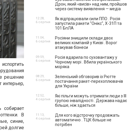
Дрон, який «висів» над ним, пройшов
через систему виявлення — медіа
12:28,
Як відпрацювали сили ППО . Росія
6 серпня
запустила ракети "Онікс", Х-31П та
101 БпЛА
11:04,
Росіяни знищили склади двох
6 серпня
великих компаній у Києві . Ворог
атакував бізнеси
09:59,
Росія вдарила по суховантажу у
6 серпня
Чорному морі . Вбила українського
 испортить
моряка
борудования
ое решение
08:29,
Зеленський обговорив із Рютте
6 серпня
постачання ракет-перехоплювачів
т интерьер,
для України
12:52,
Які пільги можуть отримати люди з III
4 серпня
групою інвалідності . Держава надає
більше, ніж здається
ь собирает
оттенки. В
11:13,
Для кого відстрочку продовжать
4 серпня
автоматично . ТЦК більше не
ые, синие,
потрібен
рей долгие