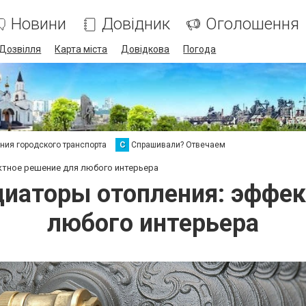
Новини
Довідник
Оголошення
Дозвілля
Карта міста
Довідкова
Погода
ия городского транспорта
С
Спрашивали? Отвечаем
ктное решение для любого интерьера
диаторы отопления: эффек
любого интерьера