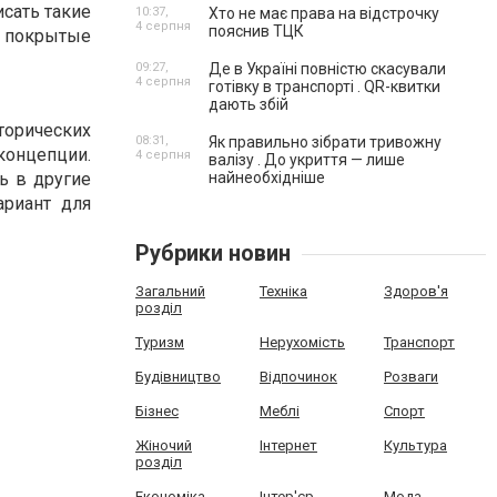
сать такие
10:37,
Хто не має права на відстрочку
4 серпня
пояснив ТЦК
 покрытые
09:27,
Де в Україні повністю скасували
4 серпня
готівку в транспорті . QR-квитки
дають збій
торических
08:31,
Як правильно зібрати тривожну
концепции.
4 серпня
валізу . До укриття — лише
ь в другие
найнеобхідніше
ариант для
Рубрики новин
Загальний
Техніка
Здоров'я
розділ
Туризм
Нерухомість
Транспорт
Будівництво
Відпочинок
Розваги
Бізнес
Меблі
Спорт
Жіночий
Інтернет
Культура
розділ
Економіка
Інтер'єр
Мода