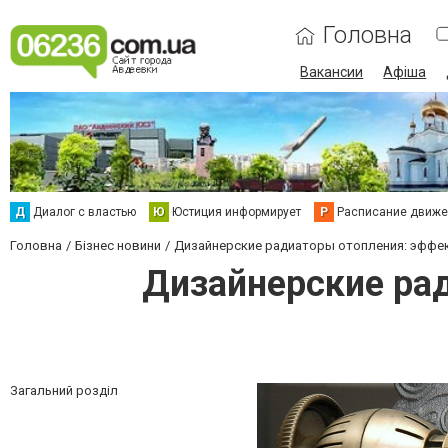
Головна
Вакансии
Афіша
Д
Диалог с властью
Ю
Юстиция информирует
Р
Расписание движен
Головна
Бізнес новини
Дизайнерские радиаторы отопления: эффе
Дизайнерские ра
Загальний розділ