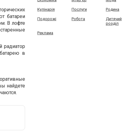
торических
Кулінарія
Послуги
Родина
ют батареи
Подорожі
Робота
Дитячий
м. В лофте
розділ
старенные
Реклама
й радиатор
 батарею в
коративные
вы найдете
чаются.