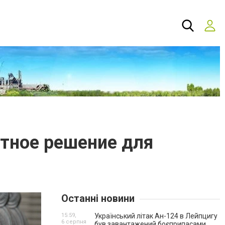
тное решение для
Останні новини
15:59,
Український літак Ан-124 в Лейпцигу
6 серпня
був завантажений боєприпасами.