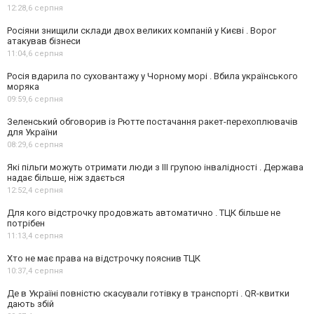
12:28,
6 серпня
Росіяни знищили склади двох великих компаній у Києві . Ворог
атакував бізнеси
11:04,
6 серпня
Росія вдарила по суховантажу у Чорному морі . Вбила українського
моряка
09:59,
6 серпня
Зеленський обговорив із Рютте постачання ракет-перехоплювачів
для України
08:29,
6 серпня
Які пільги можуть отримати люди з III групою інвалідності . Держава
надає більше, ніж здається
12:52,
4 серпня
Для кого відстрочку продовжать автоматично . ТЦК більше не
потрібен
11:13,
4 серпня
Хто не має права на відстрочку пояснив ТЦК
10:37,
4 серпня
Де в Україні повністю скасували готівку в транспорті . QR-квитки
дають збій