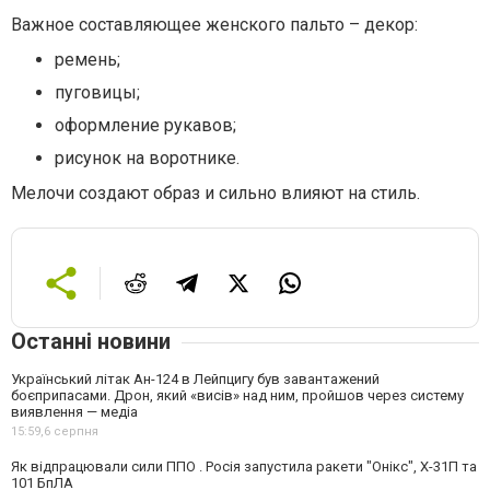
Важное составляющее женского пальто – декор:
ремень;
пуговицы;
оформление рукавов;
рисунок на воротнике.
Мелочи создают образ и сильно влияют на стиль.
Останні новини
Український літак Ан-124 в Лейпцигу був завантажений
боєприпасами. Дрон, який «висів» над ним, пройшов через систему
виявлення — медіа
15:59,
6 серпня
Як відпрацювали сили ППО . Росія запустила ракети "Онікс", Х-31П та
101 БпЛА