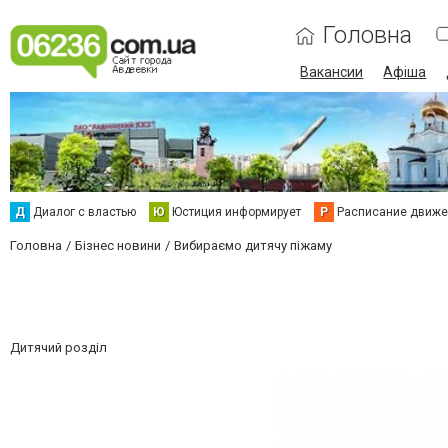
Головна
Вакансии
Афіша
Д
Диалог с властью
Ю
Юстиция информирует
Р
Расписание движен
Головна
Бізнес новини
Вибираємо дитячу піжаму
Дитячий розділ