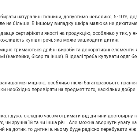
бирати натуральні тканини, допустимо невелике, 5-10%, до
але не більше. В іншому випадку шкіра малюка не дихатиме
давця сертифікати якості на продукцію, особливо у тих, у я
жливість купівлі речі, яка може зашкодити дитині.
к міцно тримаються дрібні вироби та декоративні елементи,
 (наклейки, бісер та інше). В ідеалі треба купувати одяг б
залишатися міцною, особливо після багаторазового прання.
вки необхідно перевіряти на предмет того, наскільки добре
ика, і дуже складно часом отримати від дитини достовірну
ує, чи зручна їй та чи інша річ… Але можна звернути увагу на
ий на дотик, то дитині в ньому буде радісно перебувати ніж