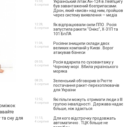
15:59,
Український літак Ан-124 в Лейпцигу
6 серпня
був завантажений боєприпасами.
Дрон, який «висів» над ним, пройшов
через систему виявлення — медіа
12:28,
Як відпрацювали сили ППО . Росія
6 серпня
запустила ракети "Онікс", Х-31П та
101 БпЛА
11:04,
Росіяни знищили склади двох
6 серпня
великих компаній у Києві . Ворог
атакував бізнеси
09:59,
Росія вдарила по суховантажу у
6 серпня
Чорному морі . Вбила українського
моряка
08:29,
Зеленський обговорив із Рютте
6 серпня
постачання ракет-перехоплювачів
для України
12:52,
Які пільги можуть отримати люди з III
4 серпня
групою інвалідності . Держава надає
роміжок
більше, ніж здається
Давайте
 та сну для
11:13,
Для кого відстрочку продовжать
4 серпня
автоматично . ТЦК більше не