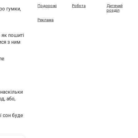
Подорожі
Робота
Дитячий
ро гумки,
розділ
Реклама
 як пошиті
ися з ним
ле
 наскільки
д, або,
ї сон буде