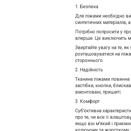
1. Безпека
Для піжами необхідно ви
синтетичних матеріалів, 
Потрібно попросити у про
вперше. Це виключить мо
Звертайте увагу на те, я
розташовуватися на піжамі
стороннього.
2. Надійність
Тканина піжами повинна 
застібки, кнопки, блиска
вмонтовані, пришиті.
3. Комфорт
Суб'єктивна характерист
про те, чи все її влаштов
якщо він м'який і приємн
колючому та жорсткому.