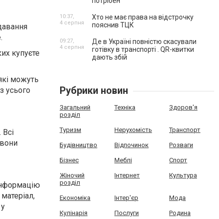
потрібен
10:37,
Хто не має права на відстрочку
4 серпня
пояснив ТЦК
давання
.
09:27,
Де в Україні повністю скасували
4 серпня
готівку в транспорті . QR-квитки
ких купуєте
дають збій
 які можуть
Рубрики новин
ез усього
Загальний
Техніка
Здоров'я
розділ
Туризм
Нерухомість
Транспорт
 Всі
 вони
Будівництво
Відпочинок
Розваги
Бізнес
Меблі
Спорт
Жіночий
Інтернет
Культура
розділ
 інформацію
 матеріал,
Економіка
Інтер'єр
Мода
 у
Кулінарія
Послуги
Родина