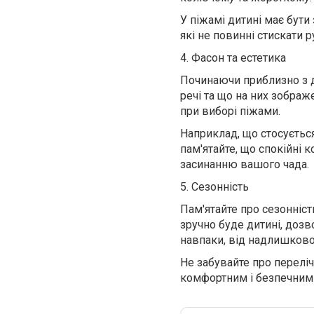
У піжамі дитині має бути
які не повинні стискати р
4. Фасон та естетика
Починаючи приблизно з д
речі та що на них зображ
при виборі піжами.
Наприклад, що стосуєтьс
пам'ятайте, що спокійні 
засинанню вашого чада.
5. Сезонність
Пам'ятайте про сезонніст
зручно буде дитині, дозв
навпаки, від надлишковог
Не забувайте про переліч
комфортним і безпечним