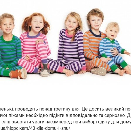
аленькі, проводять понад третину дня. Це досить великий п
ячої піжами необхідно підійти відповідально та серйозно. 
 слід звертати увагу насамперед при виборі одягу для дому
a.ua/hlopcikam/43-dla-domu-i-snu/
.