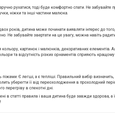
 зручно рухатися, тоді буде комфортно спати. Не забувайте п
учки, ніжки та інші частини малюка.
вох років, дитина може починати виявляти інтерес до того,
ено. Не забувайте звертати на це увагу, можна навіть радит
я кольору, картинок і малюнків, декоративних елементів. А
кольори та відсутність різких орнаментів сприяють кращому
ь піжами. Є легші, а є тепліші. Правильний вибір визначить,
олить уберегти її від переохолодження в прохолодний періо
о перегріву в спекотні дні.
ені в статті правила і ваша дитина буде завжди здорова, а ї
!