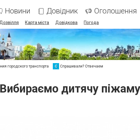
Новини
Довідник
Оголошення
Дозвілля
Карта міста
Довідкова
Погода
ия городского транспорта
С
Спрашивали? Отвечаем
Вибираємо дитячу піжам