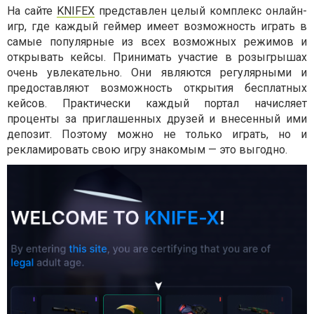
На сайте
KNIFEX
представлен целый комплекс онлайн-
игр, где каждый геймер имеет возможность играть в
самые популярные из всех возможных режимов и
открывать кейсы. Принимать участие в розыгрышах
очень увлекательно. Они являются регулярными и
предоставляют возможность открытия бесплатных
кейсов. Практически каждый портал начисляет
проценты за приглашенных друзей и внесенный ими
депозит. Поэтому можно не только играть, но и
рекламировать свою игру знакомым — это выгодно.