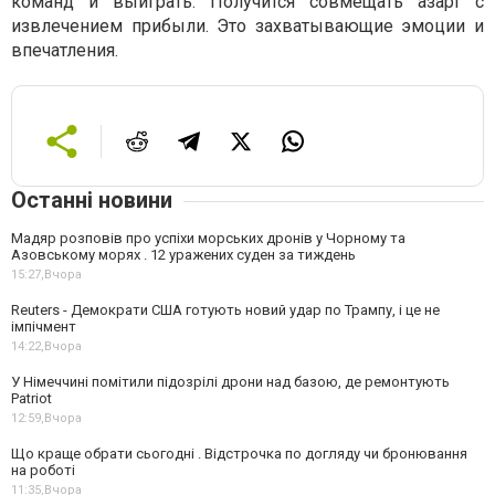
команд и выиграть. Получится совмещать азарт с
извлечением прибыли. Это захватывающие эмоции и
впечатления.
Останні новини
Мадяр розповів про успіхи морських дронів у Чорному та
Азовському морях . 12 уражених суден за тиждень
15:27,
Вчора
Reuters - Демократи США готують новий удар по Трампу, і це не
імпічмент
14:22,
Вчора
У Німеччині помітили підозрілі дрони над базою, де ремонтують
Patriot
12:59,
Вчора
Що краще обрати сьогодні . Відстрочка по догляду чи бронювання
на роботі
11:35,
Вчора