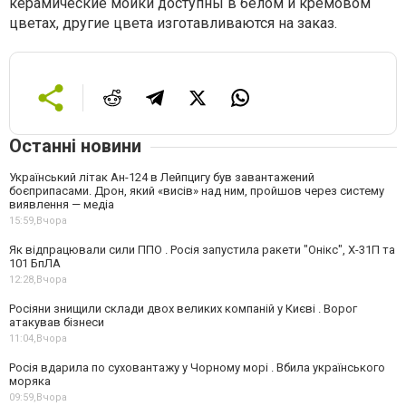
керамические мойки доступны в белом и кремовом
цветах, другие цвета изготавливаются на заказ.
Останні новини
Український літак Ан-124 в Лейпцигу був завантажений
боєприпасами. Дрон, який «висів» над ним, пройшов через систему
виявлення — медіа
15:59,
Вчора
Як відпрацювали сили ППО . Росія запустила ракети "Онікс", Х-31П та
101 БпЛА
12:28,
Вчора
Росіяни знищили склади двох великих компаній у Києві . Ворог
атакував бізнеси
11:04,
Вчора
Росія вдарила по суховантажу у Чорному морі . Вбила українського
моряка
09:59,
Вчора