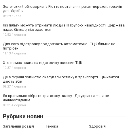
Зеленський обговорив із Рютте постачання ракет-перехоплювачів
для України
08:29,
Вчора
Які пільги можуть отримати люди з III групою інвалідності . Держава
надає більше, ніж здається
12:52,
4 серпня
Для кого відстрочку продовжать автоматично . ТЦК більше не
потрібен
11:13,
4 серпня
Хто не має права на відстрочку пояснив ТЦК
10:37,
4 серпня
Де в Україні повністю скасували готівку в транспорті . QR-квитки
дають збій
09:27,
4 серпня
Як правильно зібрати тривожну валізу . До укриття — лише
найнеобхідніше
08:31,
4 серпня
Рубрики новин
Загальний розділ
Техніка
Здоров'я