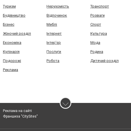
Туризм
Нерухомість
Транспорт
Будівництво
Відпочинок
Розваги
Бізнес
Меблі
Спорт
Жіночий розділ
Інтернет
Культура
Економіка
Інтер'єр
Мода
Кулінарія
Послуги
Родина
Подорожі
Робота
Дитячий розділ
Реклама
Реклама на сайті
Франшиза "CitySites"