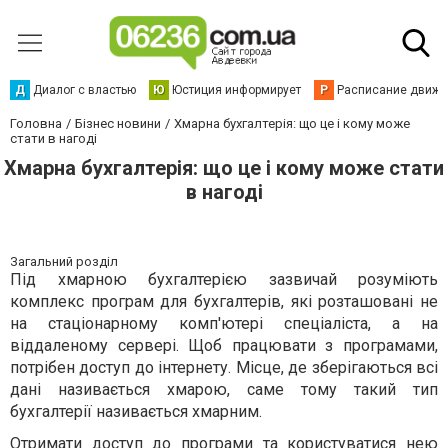
Д
Диалог с властью
Ю
Юстиция информирует
Р
Расписание движен
Головна
Бізнес новини
Хмарна бухгалтерія: що це і кому може
стати в нагоді
Хмарна бухгалтерія: що це і кому може стати
в нагоді
Загальний розділ
Під хмарною бухгалтерією зазвичай розуміють
комплекс програм для бухгалтерів, які розташовані не
на стаціонарному комп'ютері спеціаліста, а на
віддаленому сервері. Щоб працювати з програмами,
потрібен доступ до інтернету. Місце, де зберігаються всі
дані називається хмарою, саме тому такий тип
бухгалтерії називається хмарним.
Отримати доступ до програми та користуватися нею