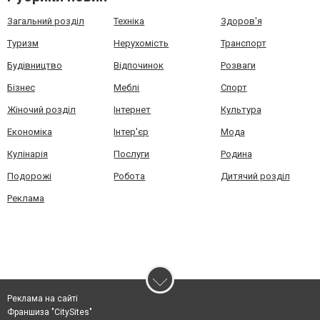
Загальний розділ
Техніка
Здоров'я
Туризм
Нерухомість
Транспорт
Будівництво
Відпочинок
Розваги
Бізнес
Меблі
Спорт
Жіночий розділ
Інтернет
Культура
Економіка
Інтер'єр
Мода
Кулінарія
Послуги
Родина
Подорожі
Робота
Дитячий розділ
Реклама
Реклама на сайті
Франшиза "CitySites"