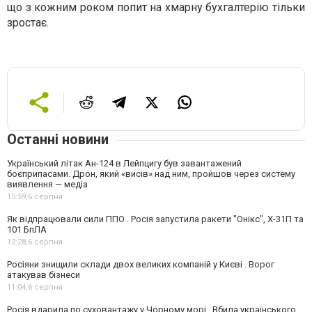
що з кожним роком попит на хмарну бухгалтерію тільки
зростає.
Останні новини
Український літак Ан-124 в Лейпцигу був завантажений
боєприпасами. Дрон, який «висів» над ним, пройшов через систему
виявлення — медіа
15:59,
6 серпня
Як відпрацювали сили ППО . Росія запустила ракети "Онікс", Х-31П та
101 БпЛА
12:28,
6 серпня
Росіяни знищили склади двох великих компаній у Києві . Ворог
атакував бізнеси
11:04,
6 серпня
Росія вдарила по суховантажу у Чорному морі . Вбила українського