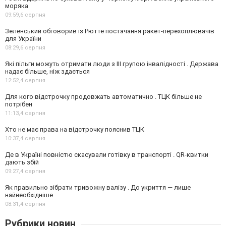
моряка
09:59,
6 серпня
Зеленський обговорив із Рютте постачання ракет-перехоплювачів
для України
08:29,
6 серпня
Які пільги можуть отримати люди з III групою інвалідності . Держава
надає більше, ніж здається
12:52,
4 серпня
Для кого відстрочку продовжать автоматично . ТЦК більше не
потрібен
11:13,
4 серпня
Хто не має права на відстрочку пояснив ТЦК
10:37,
4 серпня
Де в Україні повністю скасували готівку в транспорті . QR-квитки
дають збій
09:27,
4 серпня
Як правильно зібрати тривожну валізу . До укриття — лише
найнеобхідніше
08:31,
4 серпня
Рубрики новин