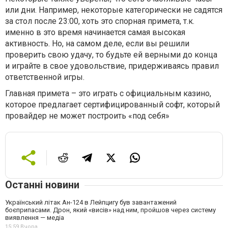
или дни. Например, некоторые категорически не садятся
за стол после 23:00, хоть это спорная примета, т.к.
именно в это время начинается самая высокая
активность. Но, на самом деле, если вы решили
проверить свою удачу, то будьте ей верными до конца
и играйте в свое удовольствие, придерживаясь правил
ответственной игры.
Главная примета – это играть с официальным казино,
которое предлагает сертифицированный софт, который
провайдер не может построить «под себя»
Останні новини
Український літак Ан-124 в Лейпцигу був завантажений
боєприпасами. Дрон, який «висів» над ним, пройшов через систему
виявлення — медіа
15:59,
Вчора