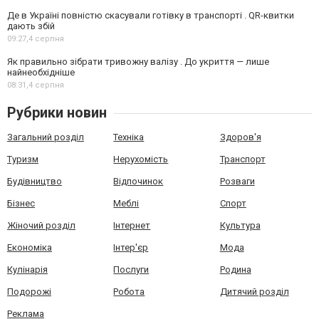
Де в Україні повністю скасували готівку в транспорті . QR-квитки
дають збій
09:27,
4 серпня
Як правильно зібрати тривожну валізу . До укриття — лише
найнеобхідніше
08:31,
4 серпня
Рубрики новин
Загальний розділ
Техніка
Здоров'я
Туризм
Нерухомість
Транспорт
Будівництво
Відпочинок
Розваги
Бізнес
Меблі
Спорт
Жіночий розділ
Інтернет
Культура
Економіка
Інтер'єр
Мода
Кулінарія
Послуги
Родина
Подорожі
Робота
Дитячий розділ
Реклама