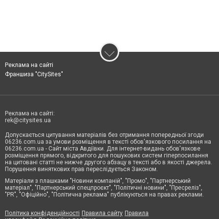
Реклама на сайті
Франшиза "CitySites"
Реклама на сайті:
rek@citysites.ua
Допускається цитування матеріалів без отримання попередньої згоди
06236.com.ua за умови розміщення в тексті обов'язкового посилання на
06236.com.ua - Сайт міста Авдіївки. Для інтернет-видань обов'язкове
розміщення прямого, відкритого для пошукових систем гіперпосилання
на цитовані статті не нижче другого абзацу в тексті або в якості джерела.
Порушення виняткових прав переслідується Законом.
Матеріали з плашками "Новини компаній", "Промо", "Партнерський
матеріал", "Партнерський спецпроєкт", "Політичні новини", "Пресреліз",
"PR", "Офіційно", "Політична реклама" публікуються на правах реклами.
Політика конфіденційності
Правила сайту
Правила