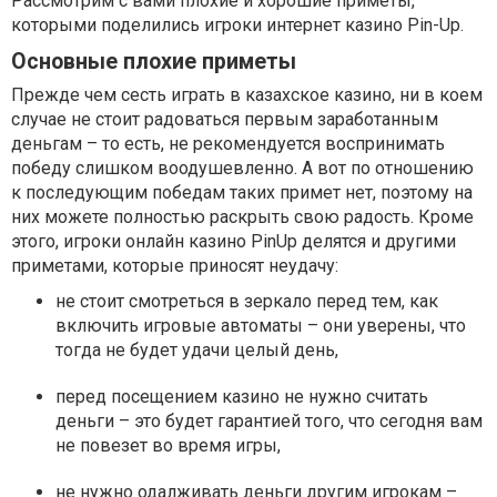
Рассмотрим с вами плохие и хорошие приметы,
которыми поделились игроки интернет казино Pin-Up.
Основные плохие приметы
Прежде чем сесть играть в казахское казино, ни в коем
случае не стоит радоваться первым заработанным
деньгам – то есть, не рекомендуется воспринимать
победу слишком воодушевленно. А вот по отношению
к последующим победам таких примет нет, поэтому на
них можете полностью раскрыть свою радость. Кроме
этого, игроки онлайн казино PinUp делятся и другими
приметами, которые приносят неудачу:
не стоит смотреться в зеркало перед тем, как
включить игровые автоматы – они уверены, что
тогда не будет удачи целый день,
перед посещением казино не нужно считать
деньги – это будет гарантией того, что сегодня вам
не повезет во время игры,
не нужно одалживать деньги другим игрокам –