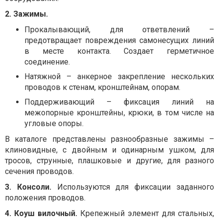
2. Зажимы.
Прокалывающий, для ответвлений –
предотвращает повреждения самонесущих линий
в месте контакта. Создает герметичное
соединение.
Натяжной – анкерное закрепление нескольких
проводов к стенам, кронштейнам, опорам.
Поддерживающий – фиксация линий на
межопорные кронштейны, крюки, в том числе на
угловые опоры.
В каталоге представлены разнообразные зажимы –
клиновидные, с двойным и одинарным ушком, для
тросов, струнные, плашковые и другие, для разного
сечения проводов.
3. Консоли.
Используются для фиксации заданного
положения проводов.
4. Коуш вилочный.
Крепежный элемент для стальных,