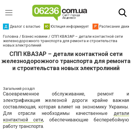
Д
Диалог с властью
Ю
Юстиция информирует
Р
Расписание движен
Головна
Бізнес новини
СПП КВАЗАР – детали контактной сети
железнодорожного транспорта для ремонта и строительства
новых электролиний
СПП КВАЗАР – детали контактной сети
железнодорожного транспорта для ремонта
и строительства новых электролиний
Загальний розділ
Своевременное обслуживание, ремонт и
электрификация железной дороги крайне важная
составляющая, которая влияет на экономику Украины.
Для отрасли необходимы качественные
детали
контактной сети
, обеспечивающие бесперебойную
работу транспорта.