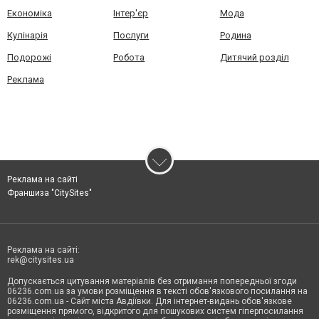
Економіка
Інтер'єр
Мода
Кулінарія
Послуги
Родина
Подорожі
Робота
Дитячий розділ
Реклама
Реклама на сайті
Франшиза "CitySites"
Реклама на сайті:
rek@citysites.ua
Допускається цитування матеріалів без отримання попередньої згоди
06236.com.ua за умови розміщення в тексті обов'язкового посилання на
06236.com.ua - Сайт міста Авдіївки. Для інтернет-видань обов'язкове
розміщення прямого, відкритого для пошукових систем гіперпосилання