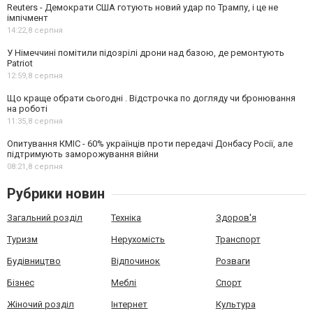
Reuters - Демократи США готують новий удар по Трампу, і це не
імпічмент
14:22,
8 серпня
У Німеччині помітили підозрілі дрони над базою, де ремонтують
Patriot
12:59,
8 серпня
Що краще обрати сьогодні . Відстрочка по догляду чи бронювання
на роботі
11:35,
8 серпня
Опитування КМІС - 60% українців проти передачі Донбасу Росії, але
підтримують заморожування війни
08:21,
8 серпня
Рубрики новин
Загальний розділ
Техніка
Здоров'я
Туризм
Нерухомість
Транспорт
Будівництво
Відпочинок
Розваги
Бізнес
Меблі
Спорт
Жіночий розділ
Інтернет
Культура