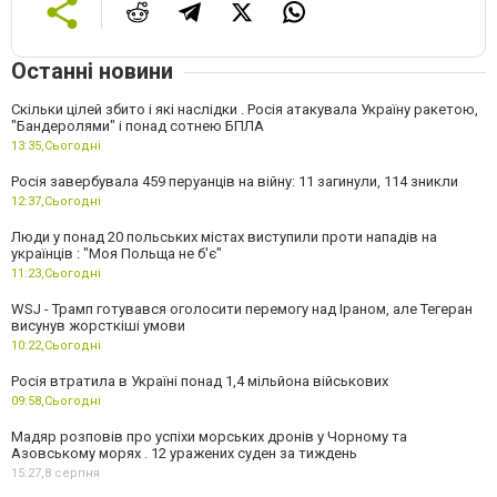
Останні новини
Скільки цілей збито і які наслідки . Росія атакувала Україну ракетою,
"Бандеролями" і понад сотнею БПЛА
13:35,
Сьогодні
Росія завербувала 459 перуанців на війну: 11 загинули, 114 зникли
12:37,
Сьогодні
Люди у понад 20 польських містах виступили проти нападів на
українців : "Моя Польща не б'є"
11:23,
Сьогодні
WSJ - Трамп готувався оголосити перемогу над Іраном, але Тегеран
висунув жорсткіші умови
10:22,
Сьогодні
Росія втратила в Україні понад 1,4 мільйона військових
09:58,
Сьогодні
Мадяр розповів про успіхи морських дронів у Чорному та
Азовському морях . 12 уражених суден за тиждень
15:27,
8 серпня