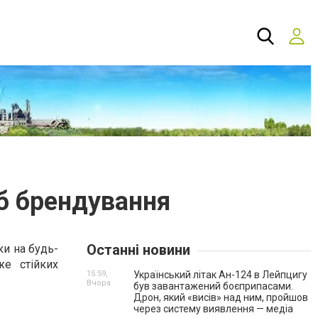
б брендування
Останні новини
и на будь-
же стійких
15:59,
Український літак Ан-124 в Лейпцигу
Вчора
був завантажений боєприпасами.
Дрон, який «висів» над ним, пройшов
через систему виявлення — медіа