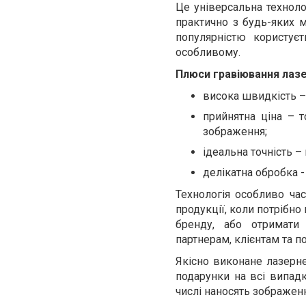
Це універсальна техноло
практично з будь-яких м
популярністю користує
особливому.
Плюси гравіювання лаз
висока швидкість –
прийнятна ціна – т
зображення;
ідеальна точність –
делікатна обробка 
Технологія особливо час
продукції, коли потрібно
бренду, або отримати 
партнерам, клієнтам та п
Якісно виконане лазерне
подарунки на всі випадк
числі наносять зображен