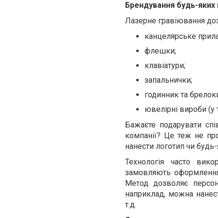
Брендування будь-яких 
Лазерне гравіювання доз
канцелярське прил
флешки;
клавіатури;
запальнички;
годинник та брелок
ювелірні вироби (у т
Бажаєте подарувати спі
компанії? Це теж не п
нанести логотип чи будь-
Технологія часто вико
замовляють оформлення 
Метод дозволяє персон
наприклад, можна нанест
т.д.