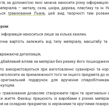
гія, за допомогою якої можна наносити різну інформацію
атеріалів – металу, скла, шкіри, дерева, пластику та ін.
ться
гравіювання Львів
, цей вид творчості там розви
ером:
 інформація наноситься лише за кілька хвилин;
очна вартість залежить від типу матеріалу, масштабу та 
 вражаюча деталізація;
- дбайливий вплив на матеріал без ризику його пошкодженн
то використовується при виготовленні сувенірної та кор
 наголосити на приналежності того чи іншого предмета до 
оригінальний подарунок для вручення співробітника
окупцям.
 гравіювання дозволяє створювати гарні та оригінальні 
и життя. Фахівці працюють із виробами з різних матеріа
ня на складних предметах із нерівними та круглими поверх