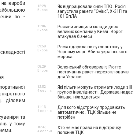
 на вироби
12:28,
Як відпрацювали сили ППО . Росія
 Найбільшою
Вчора
запустила ракети "Онікс", Х-31П та
нений по -
101 БпЛА
11:04,
Росіяни знищили склади двох
Вчора
великих компаній у Києві . Ворог
атакував бізнеси
09:59,
Росія вдарила по суховантажу у
Вчора
складності
Чорному морі . Вбила українського
моряка
08:29,
Зеленський обговорив із Рютте
Вчора
постачання ракет-перехоплювачів
я.
для України
поративної
12:52,
Які пільги можуть отримати люди з III
4 серпня
групою інвалідності . Держава надає
конкретного
більше, ніж здається
м, діловим
11:13,
Для кого відстрочку продовжать
4 серпня
автоматично . ТЦК більше не
сувеніри та
потрібен
лів, у тому
10:37,
Хто не має права на відстрочку
нями.
4 серпня
пояснив ТЦК