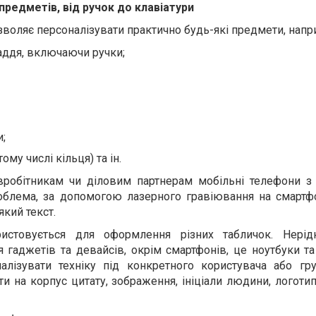
предметів, від ручок до клавіатури
воляє персоналізувати практично будь-які предмети, напр
аддя, включаючи ручки;
и;
ому числі кільця) та ін.
вробітникам чи діловим партнерам мобільні телефони з
роблема, за допомогою лазерного гравіювання на смарт
який текст.
ристовується для оформлення різних табличок. Нерід
гаджетів та девайсів, окрім смартфонів, це ноутбуки та
алізувати техніку під конкретного користувача або гр
и на корпус цитату, зображення, ініціали людини, логотип