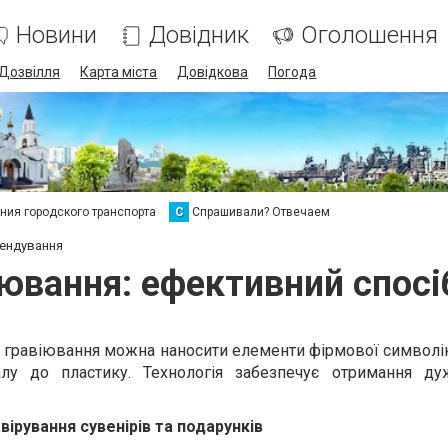
Новини
Довідник
Оголошення
Дозвілля
Карта міста
Довідкова
Погода
ия городского транспорта
С
Спрашивали? Отвечаем
рендування
іювання: ефективний спосі
 гравіювання можна наносити елементи фірмової символік
алу до пластику. Технологія забезпечує отримання ду
ірування сувенірів та подарунків