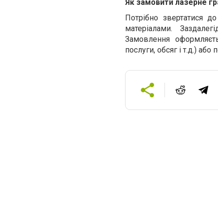
Як замовити лазерне гр
Потрібно звертатися д
матеріалами. Заздалег
Замовлення оформляєть
послуги, обсяг і т.д.) або