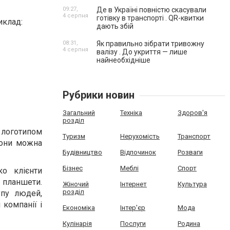
09:27,
Де в Україні повністю скасували
4 серпня
готівку в транспорті . QR-квитки
иклад:
дають збій
08:31,
Як правильно зібрати тривожну
4 серпня
валізу . До укриття — лише
найнеобхідніше
Рубрики новин
Загальний
Техніка
Здоров'я
розділ
 логотипом
Туризм
Нерухомість
Транспорт
фони можна
Будівництво
Відпочинок
Розваги
Бізнес
Меблі
Спорт
ко клієнти
 планшети.
Жіночий
Інтернет
Культура
розділ
упу людей,
 компанії і
Економіка
Інтер'єр
Мода
Кулінарія
Послуги
Родина