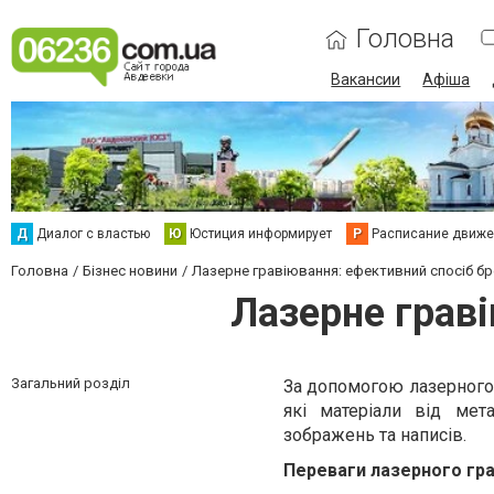
Головна
Вакансии
Афіша
Д
Диалог с властью
Ю
Юстиция информирует
Р
Расписание движен
Головна
Бізнес новини
Лазерне гравіювання: ефективний спосіб б
Лазерне грав
Загальний розділ
За допомогою лазерного
які матеріали від мет
зображень та написів.
Переваги лазерного грав