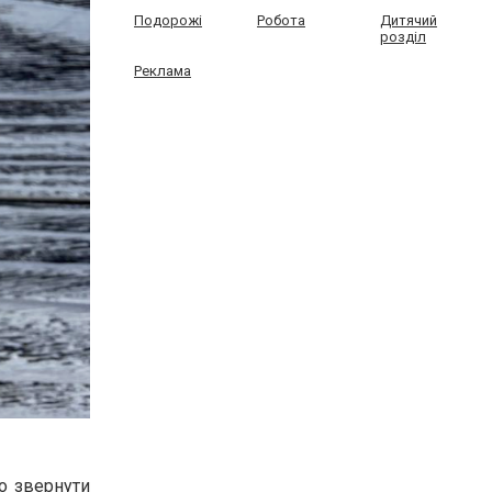
Подорожі
Робота
Дитячий
розділ
Реклама
но звернути