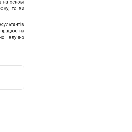
 на основі
юну, то ви
сультантів
 працює на
ьно влучно