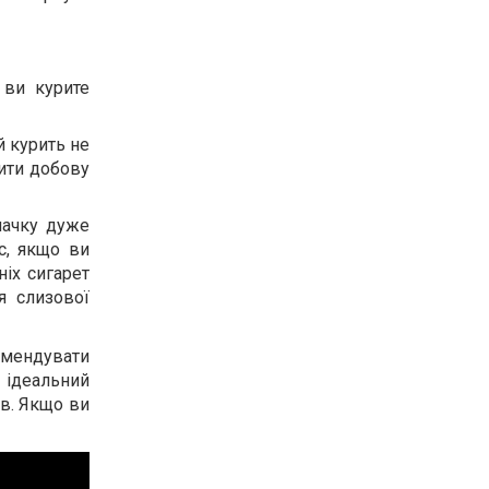
 ви курите
й курить не
рити добову
пачку дуже
с, якщо ви
іх сигарет
я слизової
омендувати
 ідеальний
ів. Якщо ви