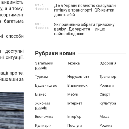
 видимість
09:27,
Де в Україні повністю скасували
, а й тому,
4 серпня
готівку в транспорті . QR-квитки
асортимент
дають збій
з багатьма
08:31,
Як правильно зібрати тривожну
4 серпня
валізу . До укриття — лише
найнеобхідніше
ні способи
 доступні
Рубрики новин
і ситуації,
Загальний
Техніка
Здоров'я
розділ
ції про те,
Туризм
Нерухомість
Транспорт
ейшовши за
Будівництво
Відпочинок
Розваги
Бізнес
Меблі
Спорт
Жіночий
Інтернет
Культура
розділ
Економіка
Інтер'єр
Мода
Кулінарія
Послуги
Родина