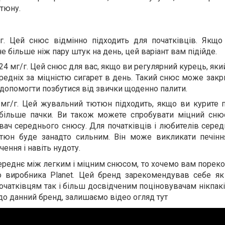
ютюну.
г. Цей снюс відмінно підходить для початківців. Якщо
не більше ніж пару штук на день, цей варіант вам підійде.
 24 мг/г. Цей снюс для вас, якщо ви регулярний курець, яки
ередніх за міцністю сигарет в день. Такий снюс може зак
і допомогти позбутися від звички щоденно палити.
 мг/г. Цей жувальний тютюн підходить, якщо ви курите 
 більше пачки. Ви також можете спробувати міцний сню
ач середнього снюсу. Для початківців і любителів середн
юн буде занадто сильним. Він може викликати печінн
ення і навіть нудоту.
ереднє між легким і міцним снюсом, то хочемо вам порек
о виробника Planet. Цей бренд зарекомендував себе як
початківцям так і більш досвідченим поціновувачам нікпак
 до данний бренд, залишаємо відео огляд тут