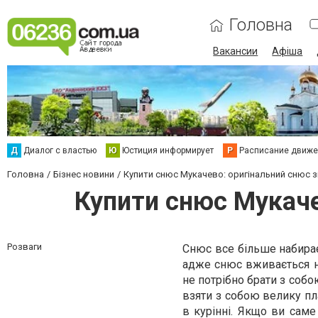
Головна
Вакансии
Афіша
Д
Диалог с властью
Ю
Юстиция информирует
Р
Расписание движен
Головна
Бізнес новини
Купити снюс Мукачево: оригінальний снюс
Купити снюс Мукаче
Розваги
Снюс все більше набирає 
адже снюс вживається н
не потрібно брати з собо
взяти з собою велику п
в курінні. Якщо ви сам