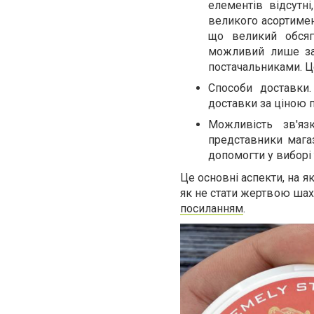
елементів відсутн
великого асортимен
що великий обсяг 
можливий лише за
постачальниками. Це
Способи доставки.
доставки за ціною 
Можливість зв'я
представники магаз
допомогти у виборі 
Це основні аспекти, на я
як не стати жертвою шах
посиланням
.