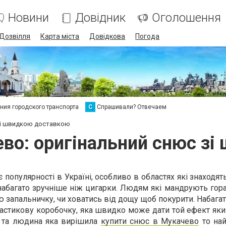
Новини
Довідник
Оголошення
Дозвілля
Карта міста
Довідкова
Погода
ия городского транспорта
С
Спрашивали? Отвечаем
 зі швидкою доставкою
во: оригінальний снюс з
популярності в Україні, особливо в областях які знаходятьс
абагато зручніше ніж цигарки. Людям які мандрують гор
ю запальничку, чи ховатись від дощу щоб покурити. Набага
ластикову коробочку, яка швидко може дати той ефект як
е та людина яка вирішила
купити снюс в Мукачево
то на