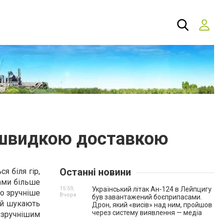
і швидкою доставкою
Останні новини
я біля гір,
ами більше
15:59,
Український літак Ан-124 в Лейпцигу
то зручніше
Вчора
був завантажений боєприпасами.
ий шукають
Дрон, який «висів» над ним, пройшов
через систему виявлення — медіа
йзручнішим