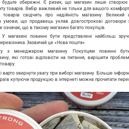
і, будьте обережні. Є ризик, що магазин лише створює
ту товарів. Вибір важливий не тільки для вашого комфорту
товарів свідчить про надійність магазину. Великий 
 умови, що продавець уклав довгострокові договори 
 означає, що в такому магазині багато покупців.
 У магазині повинні бути представлені найбільш зруч
перевізника. Зазвичай це «Нова пошта».
зку з менеджером магазину. Покупцям повинні бути
ину, які готові відповісти на питання, вирішити проблемн
товару.
кі варто звернути увагу при виборі магазину. Більше інформа
раїв купуючи продукцію в інтернеті можна прочитати пер