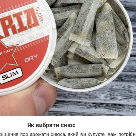
Як вибрати снюс
рішення про аромати снюса, який ви купуєте, вам потріб