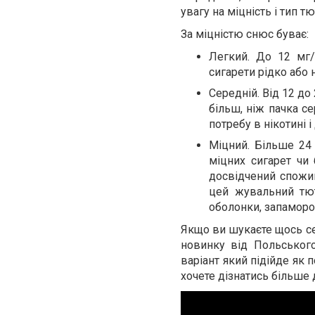
увагу на міцність і тип т
За міцністю снюс буває:
Легкий. До 12 мг/
сигарети рідко або 
Середній. Від 12 до
більш, ніж пачка с
потребу в нікотині 
Міцний. Більше 24
міцних сигарет чи
досвідчений спожив
цей жувальний тют
оболонки, запамороч
Якщо ви шукаєте щось с
новинку від Польськог
варіант який підійде як 
хочете дізнатись більше