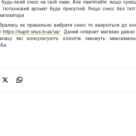
будь-який снюс на свій смак. Але пам'ятайте: якщо суміш
 тютюновий аромат буде присутній. Якщо снюс без тют
матизатори.
брались як правильно вибрати снюс то зверніться до кон
ну
https://kupit-snus.in.ua/ua/
Даний інтернет магазин давно
ахівці які консультують клієнтів зможуть максимал
би.