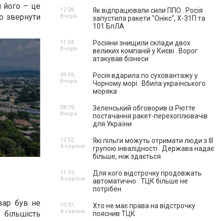
 його – це
12:28,
Як відпрацювали сили ППО . Росія
що звернути
Вчора
запустила ракети "Онікс", Х-31П та
101 БпЛА
11:04,
Росіяни знищили склади двох
Вчора
великих компаній у Києві . Ворог
атакував бізнеси
09:59,
Росія вдарила по суховантажу у
Вчора
Чорному морі . Вбила українського
моряка
08:29,
Зеленський обговорив із Рютте
Вчора
постачання ракет-перехоплювачів
для України
12:52,
Які пільги можуть отримати люди з III
4 серпня
групою інвалідності . Держава надає
більше, ніж здається
11:13,
Для кого відстрочку продовжать
4 серпня
автоматично . ТЦК більше не
потрібен
вар був не
10:37,
Хто не має права на відстрочку
4 серпня
 більшість
пояснив ТЦК