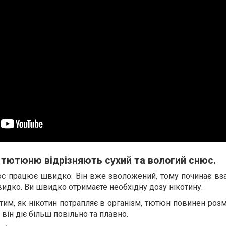
 тютюню відрізняють сухий та вологий снюс.
юс працює швидко. Він вже зволожений, тому починає вза
дко. Ви швидко отримаєте необхідну дозу нікотину.
тим, як нікотин потрапляє в організм, тютюн повинен роз
 він діє більш повільно та плавно.