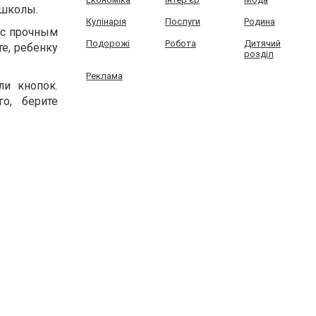
 школы.
Кулінарія
Послуги
Родина
 с прочным
Подорожі
Робота
Дитячий
е, ребенку
розділ
Реклама
и кнопок.
о, берите