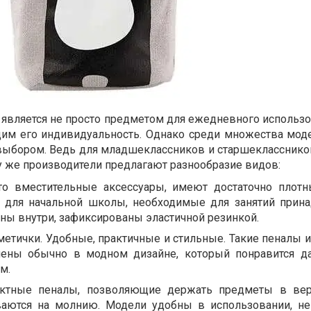
является не просто предметом для ежедневного использов
им его индивидуальность. Однако среди множества мод
выбором. Ведь для младшеклассников и старшекласснико
у же производители предлагают разнообразие видов:
о вместительные аксессуары, имеют достаточно плотн
 для начальной школы, необходимые для занятий прин
ны внутри, зафиксированы эластичной резинкой.
метички. Удобные, практичные и стильные. Такие пеналы 
лнены обычно в модном дизайне, который понравится 
м.
актные пеналы, позволяющие держать предметы в вер
ваются на молнию. Модели удобны в использовании, н