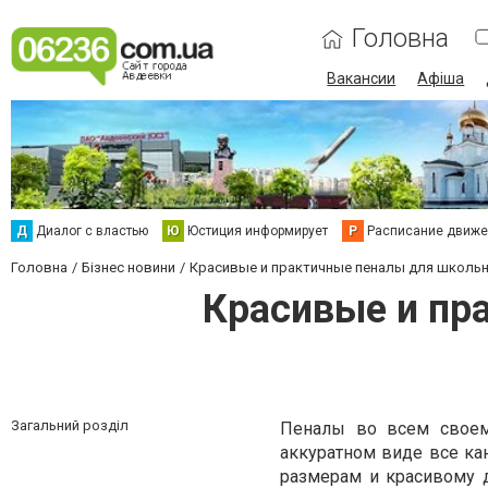
Головна
Вакансии
Афіша
Д
Диалог с властью
Ю
Юстиция информирует
Р
Расписание движен
Головна
Бізнес новини
Красивые и практичные пеналы для школь
Красивые и пр
Загальний розділ
Пеналы во всем своем
аккуратном виде все ка
размерам и красивому д