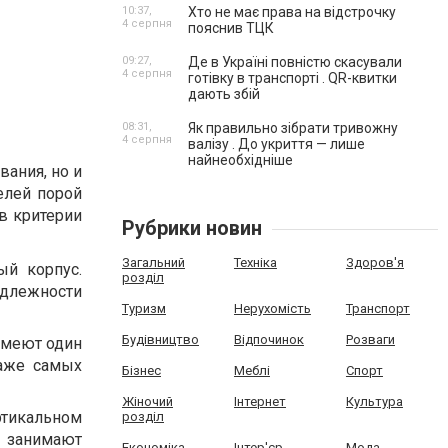
10:37,
Хто не має права на відстрочку
4 серпня
пояснив ТЦК
09:27,
Де в Україні повністю скасували
4 серпня
готівку в транспорті . QR-квитки
дають збій
08:31,
Як правильно зібрати тривожну
4 серпня
валізу . До укриття — лише
найнеобхідніше
ания, но и
елей порой
в критерии
Рубрики новин
Загальний
Техніка
Здоров'я
ый корпус.
розділ
адлежности
Туризм
Нерухомість
Транспорт
Будівництво
Відпочинок
Розваги
имеют один
даже самых
Бізнес
Меблі
Спорт
Жіночий
Інтернет
Культура
тикальном
розділ
е занимают
Економіка
Інтер'єр
Мода