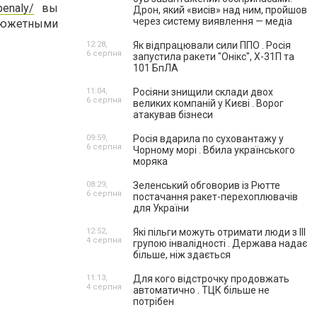
penaly/
вы
Дрон, який «висів» над ним, пройшов
через систему виявлення — медіа
сюжетными
12:28,
Як відпрацювали сили ППО . Росія
6 серпня
запустила ракети "Онікс", Х-31П та
101 БпЛА
11:04,
Росіяни знищили склади двох
6 серпня
великих компаній у Києві . Ворог
атакував бізнеси
09:59,
Росія вдарила по суховантажу у
6 серпня
Чорному морі . Вбила українського
моряка
08:29,
Зеленський обговорив із Рютте
6 серпня
постачання ракет-перехоплювачів
для України
12:52,
Які пільги можуть отримати люди з III
4 серпня
групою інвалідності . Держава надає
більше, ніж здається
11:13,
Для кого відстрочку продовжать
4 серпня
автоматично . ТЦК більше не
потрібен