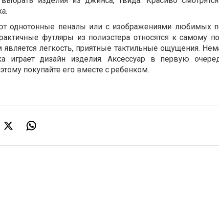
 выбрать изделия из джинса, твида. Красиво смотрятс
а.
ют однотонные пеналы или с изображениями любимых п
рактичные футляры из полиэстера относятся к самому п
 является легкость, приятные тактильные ощущения. Не
ка играет дизайн изделия. Аксессуар в первую очере
этому покупайте его вместе с ребенком.