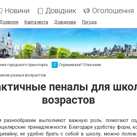
Новини
Довідник
Оголошення
Дозвілля
Карта міста
Довідкова
Погода
ия городского транспорта
С
Спрашивали? Отвечаем
ников разных возрастов
актичные пеналы для шко
возрастов
 разнообразии выполняют важную роль: помогают со
нцелярские принадлежности. Благодаря удобству форм, 
изайну, их удобно брать с собой в школу, можно полож