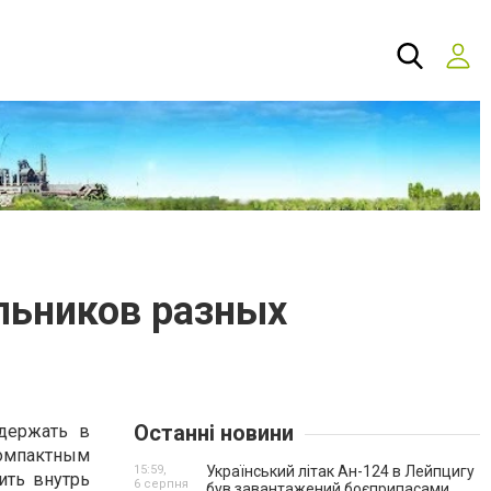
льников разных
Останні новини
держать в
компактным
15:59,
Український літак Ан-124 в Лейпцигу
ить внутрь
6 серпня
був завантажений боєприпасами.