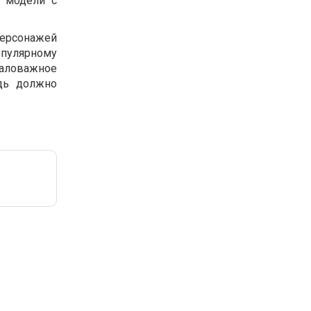
я модели с
ерсонажей
опулярному
маловажное
дь должно