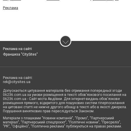
Реклама
Реклама на сайті
Франшиза "CitySites"
Реклама на сайті:
rek@citysites.ua
Допускається цитування матеріалів без отримання попередньої згоди
06236.com.ua за умови розміщення в тексті обов'язкового посилання на
06236.com.ua - Сайт міста Авдіївки. Для інтернет-видань обов'язкове
розміщення прямого, відкритого для пошукових систем гіперпосилання
на цитовані статті не нижче другого абзацу в тексті або в якості джерела.
Порушення виняткових прав переслідується Законом.
Матеріали з плашками "Новини компаній", "Промо", "Партнерський
матеріал", "Партнерський спецпроєкт", "Політичні новини", "Пресреліз",
"PR", "Офіційно", "Політична реклама" публікуються на правах реклами.