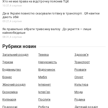
Хто не має права на відстрочку пояснив ТЦК
10:37,
4 серпня
Де в Україні повністю скасували готівку в транспорті . QR-квитки
дають збій
09:27,
4 серпня
Як правильно зібрати тривожну валізу . До укриття — лише
найнеобхідніше
08:31,
4 серпня
Рубрики новин
Загальний розділ
Техніка
Здоров'я
Туризм
Нерухомість
Транспорт
Будівництво
Відпочинок
Розваги
Бізнес
Меблі
Спорт
Жіночий розділ
Інтернет
Культура
Економіка
Інтер'єр
Мода
Кулінарія
Послуги
Родина
Подорожі
Робота
Дитячий розділ