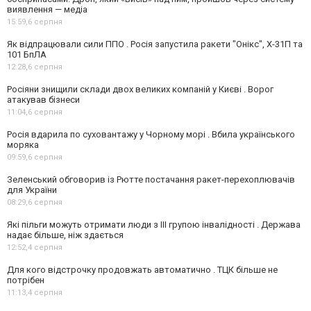
виявлення — медіа
15:59,
6 серпня
Як відпрацювали сили ППО . Росія запустила ракети "Онікс", Х-31П та
101 БпЛА
12:28,
6 серпня
Росіяни знищили склади двох великих компаній у Києві . Ворог
атакував бізнеси
11:04,
6 серпня
Росія вдарила по суховантажу у Чорному морі . Вбила українського
моряка
09:59,
6 серпня
Зеленський обговорив із Рютте постачання ракет-перехоплювачів
для України
08:29,
6 серпня
Які пільги можуть отримати люди з III групою інвалідності . Держава
надає більше, ніж здається
12:52,
4 серпня
Для кого відстрочку продовжать автоматично . ТЦК більше не
потрібен
11:13,
4 серпня