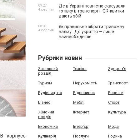
09:27,
Де в Україні повністю скасували
4 серпня
готівку в транспорті . QR-квитки
дають збій
08:31,
Як правильно зібрати тривожну
4 серпня
валізу . До укриття — лише
найнеобхідніше
Рубрики новин
Загальний
Техніка
Здоров'я
розділ
Туризм
Нерухомість
Транспорт
Будівництво
Відпочинок
Розваги
Бізнес
Меблі
Спорт
Жіночий
Інтернет
Культура
розділ
Економіка
Інтер'єр
Мода
 В корпусе
Кулінарія
Послуги
Родина