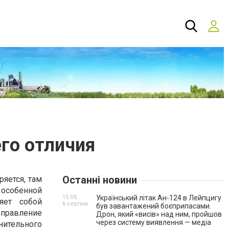
его отличия
Останні новини
яется, там
особенной
15:59,
Український літак Ан-124 в Лейпцигу
яет собой
6 серпня
був завантажений боєприпасами.
управление
Дрон, який «висів» над ним, пройшов
через систему виявлення — медіа
нительного