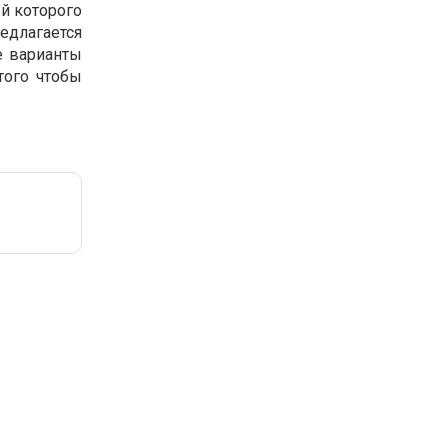
й которого
едлагается
е варианты
того чтобы