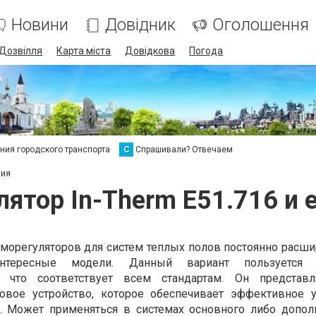
Новини
Довідник
Оголошення
Дозвілля
Карта міста
Довідкова
Погода
ия городского транспорта
С
Спрашивали? Отвечаем
чия
ятор In-Therm E51.716 и 
орегуляторов для систем теплых полов постоянно расшир
нтересные модели. Данный вариант пользуется 
у что соответствует всем стандартам. Он представл
вое устройство, которое обеспечивает эффективное 
а. Может применяться в системах основного либо допол