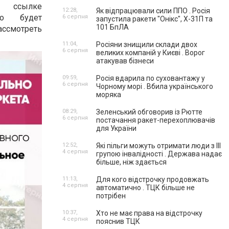
 ссылке
12:28,
Як відпрацювали сили ППО . Росія
 будет
6 серпня
запустила ракети "Онікс", Х-31П та
101 БпЛА
ссмотреть
11:04,
Росіяни знищили склади двох
6 серпня
великих компаній у Києві . Ворог
атакував бізнеси
09:59,
Росія вдарила по суховантажу у
6 серпня
Чорному морі . Вбила українського
моряка
08:29,
Зеленський обговорив із Рютте
6 серпня
постачання ракет-перехоплювачів
для України
12:52,
Які пільги можуть отримати люди з III
4 серпня
групою інвалідності . Держава надає
більше, ніж здається
11:13,
Для кого відстрочку продовжать
4 серпня
автоматично . ТЦК більше не
потрібен
10:37,
Хто не має права на відстрочку
4 серпня
пояснив ТЦК