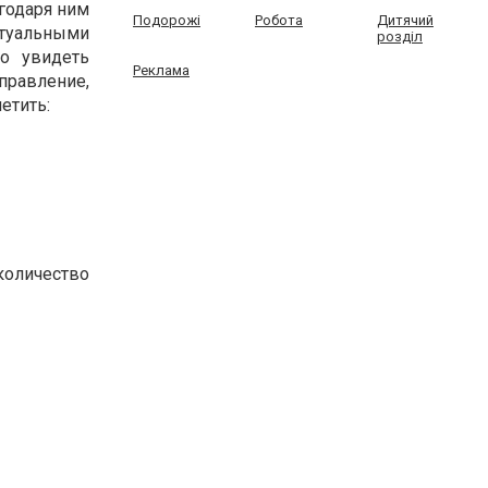
агодаря ним
Подорожі
Робота
Дитячий
туальными
розділ
о увидеть
Реклама
правление,
етить:
оличество