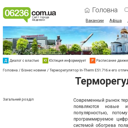
Головна
Вакансии
Афіша
Д
Диалог с властью
Ю
Юстиция информирует
Р
Расписание движен
Головна
Бізнес новини
Терморегулятор In-Therm E51.716 и его отли
Терморегул
Загальний розділ
Современный рынок терм
появляются новые и
популярностью, потом
программируемое цифро
системой обогрева пол