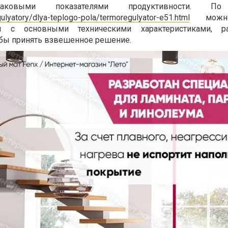
ковыми показателями продуктивности. По
egulyatory/dlya-teplogo-pola/termoregulyator-e51.html
можно
я с основными техническими характеристиками, ра
обы принять взвешенное решение.