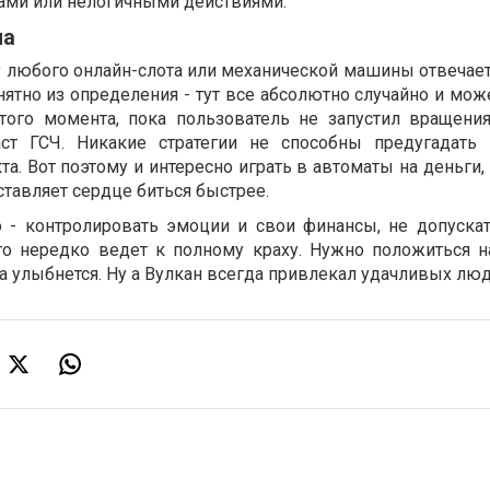
ами или нелогичными действиями.
ча
ту любого онлайн-слота или механической машины отвечае
нятно из определения - тут все абсолютно случайно и мо
того момента, пока пользователь не запустил вращения
ст ГСЧ. Никакие стратегии не способны предугадать
та. Вот поэтому и интересно играть в автоматы на деньги,
ставляет сердце биться быстрее.
о - контролировать эмоции и свои финансы, не допуска
что нередко ведет к полному краху. Нужно положиться н
она улыбнется. Ну а Вулкан всегда привлекал удачливых люд