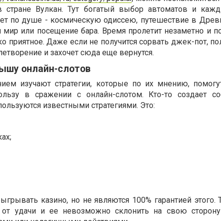
в стране Вулкан. Тут богатый выбор автоматов и каж
дет по душе - космическую одиссею, путешествие в Древн
 мир или посещение бара. Время пролетит незаметно и п
ько приятное. Даже если не получится сорвать джек-пот, п
етворение и захочет сюда еще вернутся.
рышу онлайн-слотов
ием изучают стратегии, которые по их мнению, помогу
льзу в сражении с онлайн-слотом. Кто-то создает со
ользуются известными стратегиями. Это:
ах;
грывать казино, но не являются 100% гарантией этого. Т
т от удачи и ее невозможно склонить на свою сторон