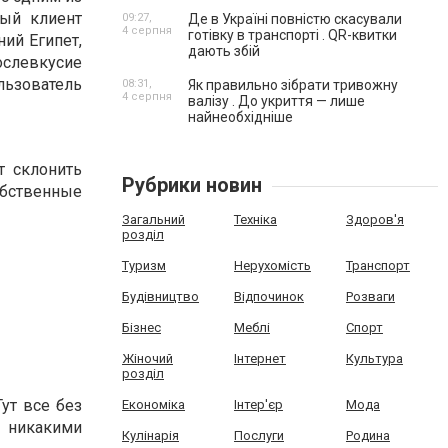
дый клиент
09:27,
Де в Україні повністю скасували
4 серпня
готівку в транспорті . QR-квитки
ий Египет,
дають збій
ослевкусие
ользователь
08:31,
Як правильно зібрати тривожну
4 серпня
валізу . До укриття — лише
найнеобхідніше
т склонить
Рубрики новин
бственные
Загальний
Техніка
Здоров'я
розділ
Туризм
Нерухомість
Транспорт
Будівництво
Відпочинок
Розваги
Бізнес
Меблі
Спорт
Жіночий
Інтернет
Культура
розділ
ут все без
Економіка
Інтер'єр
Мода
у никакими
Кулінарія
Послуги
Родина