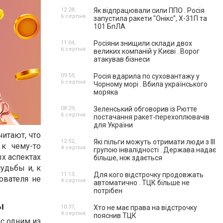
12:28,
Як відпрацювали сили ППО . Росія
6 серпня
запустила ракети "Онікс", Х-31П та
101 БпЛА
11:04,
Росіяни знищили склади двох
6 серпня
великих компаній у Києві . Ворог
атакував бізнеси
09:59,
Росія вдарила по суховантажу у
6 серпня
Чорному морі . Вбила українського
моряка
08:29,
Зеленський обговорив із Рютте
6 серпня
постачання ракет-перехоплювачів
для України
итают, что
12:52,
Які пільги можуть отримати люди з III
 к чему-то
4 серпня
групою інвалідності . Держава надає
ых аспектах
більше, ніж здається
судьбы и, к
11:13,
Для кого відстрочку продовжать
ователя не
4 серпня
автоматично . ТЦК більше не
потрібен
ы
10:37,
Хто не має права на відстрочку
4 серпня
пояснив ТЦК
с одним из