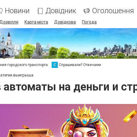
Новини
Довідник
Оголошення
Дозвілля
Карта міста
Довідкова
Погода
ия городского транспорта
С
Спрашивали? Отвечаем
тратегии выигрыша
в автоматы на деньги и с