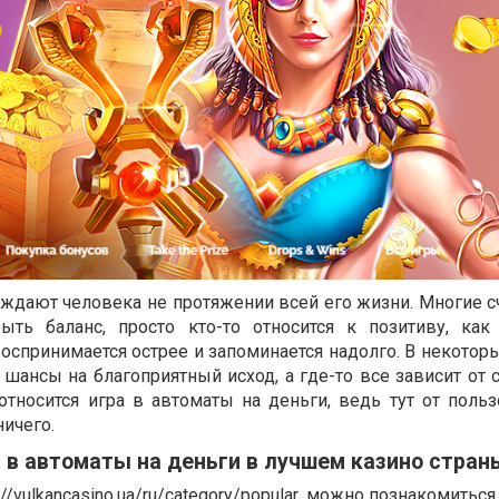
ждают человека не протяжении всей его жизни. Многие сч
ь баланс, просто кто-то относится к позитиву, как
оспринимается острее и запоминается надолго. В некотор
шансы на благоприятный исход, а где-то все зависит от 
тносится игра в автоматы на деньги, ведь тут от польз
ичего.
 в автоматы на деньги в лучшем казино стран
://vulkancasino.ua/ru/category/popular
, можно познакомиться 