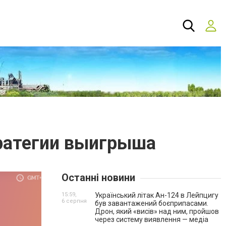
тратегии выигрыша
Останні новини
15:59,
Український літак Ан-124 в Лейпцигу
6 серпня
був завантажений боєприпасами.
Дрон, який «висів» над ним, пройшов
через систему виявлення — медіа