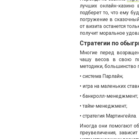
лучших онлайн-казино 
подберет то, что ему бу
погружение в сказочный
от визита останется тол
получит моральное удовл
Стратегии по обыг
Многие перед возращен
чашу весов в свою по
методики, большинство п
•
система Парлайн;
•
игра на маленьких ставк
•
банкролл-менеджмент;
•
тайм-менеджмент;
•
стратегия Мартингейла.
Иногда они помогают обы
преувеличения, зависи