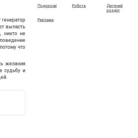
Подорожі
Робота
Дитячий
розділ
т генератор
Реклама
жет выпасть
, никто не
 поведение
 потому что
ть желания
а судьбу и
ей.