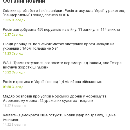
Останні новини
Скільки цілей збито і які наслідки . Росія атакувала Україну ракетою,
"Бандеролями" і понад сотнею БПЛА
13:35,
Сьогодні
Росія завербувала 459 перуанців на війну: 11 загинули, 114 зникли
12:37,
Сьогодні
Люди у понад 20 польських містах виступили проти нападів на
українців : "Моя Польща не б'є"
11:23,
Сьогодні
WSJ - Трамп готувався оголосити перемогу над Іраном, але Тегеран
висунув жорсткіші умови
10:22,
Сьогодні
Росія втратила в Україні понад 1,4 мільйона військових
09:58,
Сьогодні
Мадяр розповів про успіхи морських дронів у Чорному та
Азовському морях . 12 уражених суден за тиждень
15:27,
8 серпня
Reuters - Демократи США готують новий удар по Трампу, і це не
імпічмент
14:22,
8 серпня