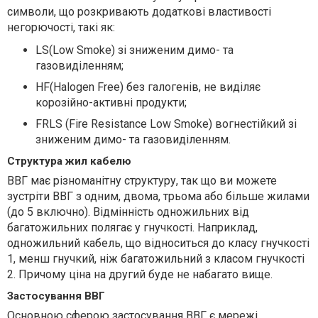
символи, що розкривають додаткові властивості
негорючості, такі як:
LS(Low Smoke) зі зниженим димо- та
газовиділенням;
HF(Halogen Free) без галогенів, не виділяє
корозійно-активні продукти;
FRLS (Fire Resistance Low Smoke) вогнестійкий зі
зниженим димо- та газовиділенням.
Структура жил кабелю
ВВГ має різноманітну структуру, так що ви можете
зустріти ВВГ з одним, двома, трьома або більше жилами
(до 5 включно). Відмінність одножильних від
багатожильних полягає у гнучкості. Наприклад,
одножильний кабель, що відноситься до класу гнучкості
1, менш гнучкий, ніж багатожильний з класом гнучкості
2. Причому ціна на другий буде не набагато вище.
Застосування ВВГ
Основною сферою застосування ВВГ є мережі