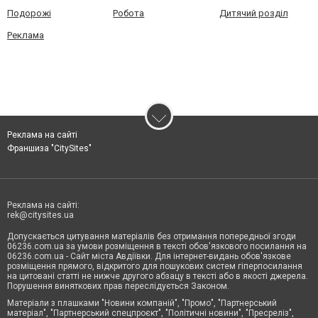
Подорожі
Робота
Дитячий розділ
Реклама
Реклама на сайті
Франшиза "CitySites"
Реклама на сайті:
rek@citysites.ua
Допускається цитування матеріалів без отримання попередньої згоди
06236.com.ua за умови розміщення в тексті обов'язкового посилання на
06236.com.ua - Сайт міста Авдіївки. Для інтернет-видань обов'язкове
розміщення прямого, відкритого для пошукових систем гіперпосилання
на цитовані статті не нижче другого абзацу в тексті або в якості джерела.
Порушення виняткових прав переслідується Законом.
Матеріали з плашками "Новини компаній", "Промо", "Партнерський
матеріал", "Партнерський спецпроєкт", "Політичні новини", "Пресреліз",