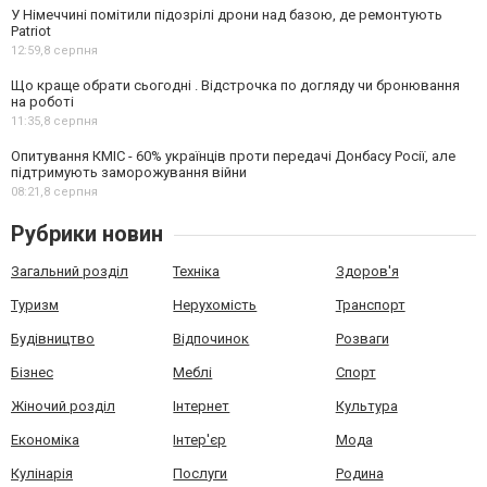
У Німеччині помітили підозрілі дрони над базою, де ремонтують
Patriot
12:59,
8 серпня
Що краще обрати сьогодні . Відстрочка по догляду чи бронювання
на роботі
11:35,
8 серпня
Опитування КМІС - 60% українців проти передачі Донбасу Росії, але
підтримують заморожування війни
08:21,
8 серпня
Рубрики новин
Загальний розділ
Техніка
Здоров'я
Туризм
Нерухомість
Транспорт
Будівництво
Відпочинок
Розваги
Бізнес
Меблі
Спорт
Жіночий розділ
Інтернет
Культура
Економіка
Інтер'єр
Мода
Кулінарія
Послуги
Родина