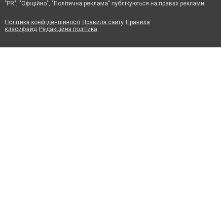
"PR", "Офіційно", "Політична реклама" публікуються на правах реклами.
Політика конфіденційності
Правила сайту
Правила
класифайд
Редакційна політика