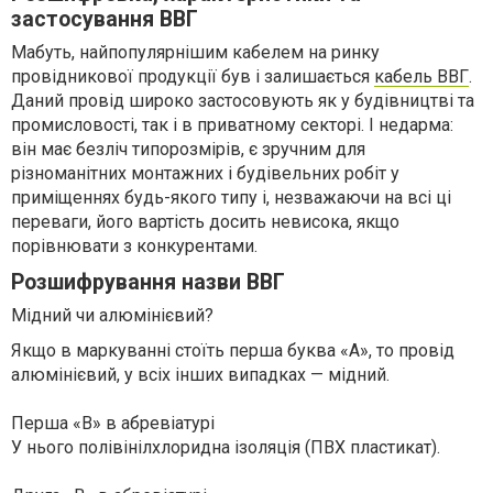
застосування ВВГ
Мабуть, найпопулярнішим кабелем на ринку
провідникової продукції був і залишається
кабель ВВГ
.
Даний провiд широко застосовують як у будівництві та
промисловості, так і в приватному секторі. І недарма:
вiн має безліч типорозмірів, є зручним для
різноманітних монтажних і будівельних робіт у
приміщеннях будь-якого типу і, незважаючи на всі ці
переваги, його вартість досить невисока, якщо
порівнювати з конкурентами.
Розшифрування назви ВВГ
Мідний чи алюмінієвий?
Якщо в маркуванні стоїть перша буква «А», то провід
алюмінієвий, у всіх інших випадках — мідний.
Перша «В» в абревіатурі
У нього полівінілхлоридна ізоляція (ПВХ пластикат).