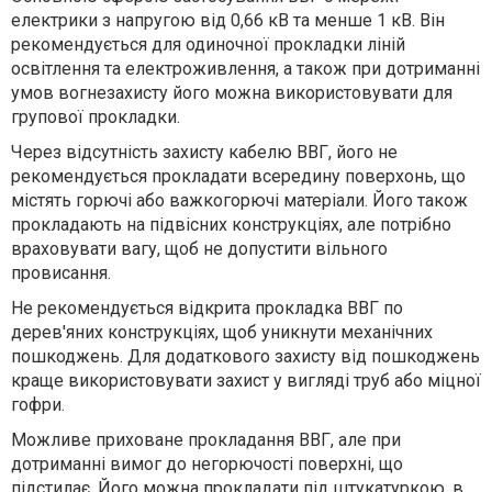
електрики з напругою від 0,66 кВ та менше 1 кВ. Вiн
рекомендується для одиночної прокладки ліній
освітлення та електроживлення, а також при дотриманні
умов вогнезахисту його можна використовувати для
групової прокладки.
Через відсутність захисту кабелю ВВГ, його не
рекомендується прокладати всередину поверхонь, що
містять горючі або важкогорючі матеріали. Його також
прокладають на підвісних конструкціях, але потрібно
враховувати вагу, щоб не допустити вільного
провисання.
Не рекомендується відкрита прокладка ВВГ по
дерев'яних конструкціях, щоб уникнути механічних
пошкоджень. Для додаткового захисту від пошкоджень
краще використовувати захист у вигляді труб або міцної
гофри.
Можливе приховане прокладання ВВГ, але при
дотриманні вимог до негорючості поверхні, що
підстилає. Його можна прокладати під штукатуркою, в