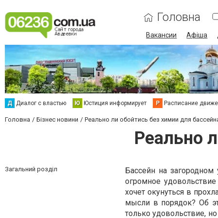
Головна
Вакансии
Афіша
Д
Диалог с властью
Ю
Юстиция информирует
Р
Расписание движен
Головна
Бізнес новини
Реально ли обойтись без химии для бассейн
Реально л
Загальний розділ
Бассейн на загородном 
огромное удовольствие 
хочет окунуться в прохл
мысли в порядок? Об эт
только удовольствие, н