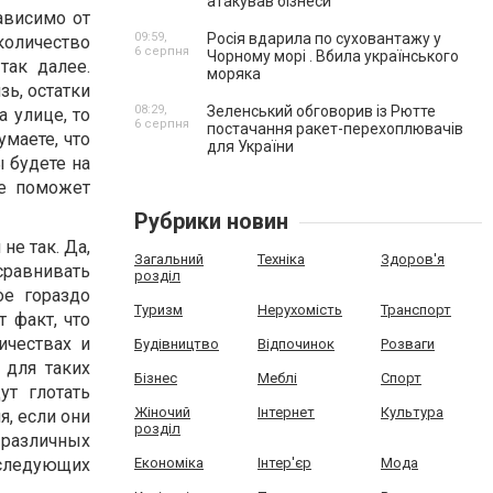
атакував бізнеси
ависимо от
09:59,
Росія вдарила по суховантажу у
 количество
6 серпня
Чорному морі . Вбила українського
так далее.
моряка
зь, остатки
08:29,
Зеленський обговорив із Рютте
 улице, то
6 серпня
постачання ракет-перехоплювачів
маете, что
для України
ы будете на
не поможет
Рубрики новин
не так. Да,
Загальний
Техніка
Здоров'я
сравнивать
розділ
ое гораздо
Туризм
Нерухомість
Транспорт
т факт, что
ичествах и
Будівництво
Відпочинок
Розваги
 для таких
Бізнес
Меблі
Спорт
ут глотать
Жіночий
Інтернет
Культура
я, если они
розділ
различных
следующих
Економіка
Інтер'єр
Мода