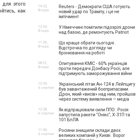
 для этого
14:22,
Reuters - Демократи США готують
йтись, как
Вчора
новий удар по Трампу, і це не
імпічмент
12:59,
У Німеччині помітили підозрілі дрони
Вчора
над базою, де ремонтують Patriot
11:35,
Що краще обрати сьогодні .
Вчора
Відстрочка по догляду чи
бронювання на роботі
08:21,
Опитування КМІС - 60% українців
Вчора
проти передачі Донбасу Росії, але
підтримують заморожування війни
15:59,
Український літак Ан-124 в Лейпцигу
6 серпня
був завантажений боєприпасами.
Дрон, який «висів» над ним, пройшов
через систему виявлення — медіа
12:28,
Як відпрацювали сили ППО . Росія
6 серпня
запустила ракети "Онікс", Х-31П та
101 БпЛА
11:04,
Росіяни знищили склади двох
6 серпня
великих компаній у Києві . Ворог