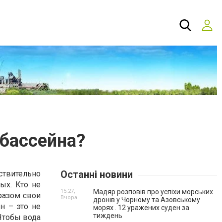
 бассейна?
Останні новини
ствительно
ых. Кто не
15:27,
Мадяр розповів про успіхи морських
разом свои
Вчора
дронів у Чорному та Азовському
н – это не
морях . 12 уражених суден за
тиждень
Чтобы вода