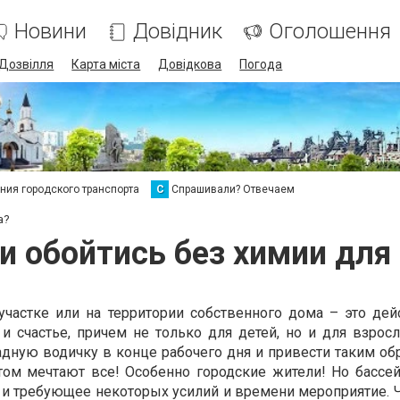
Новини
Довідник
Оголошення
Дозвілля
Карта міста
Довідкова
Погода
ия городского транспорта
С
Спрашивали? Отвечаем
а?
и обойтись без химии для
участке или на территории собственного дома – это дей
и счастье, причем не только для детей, но и для взросл
адную водичку в конце рабочего дня и привести таким об
ом мечтают все! Особенно городские жители! Но бассей
о и требующее некоторых усилий и времени мероприятие. 