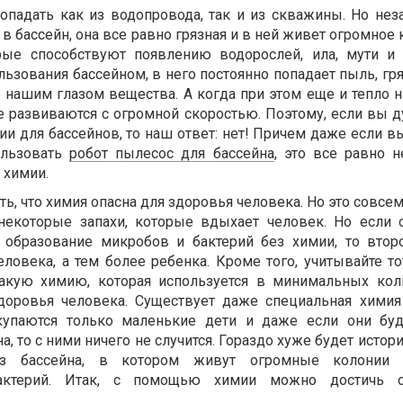
опадать как из водопровода, так и из скважины. Но нез
в бассейн, она все равно грязная и в ней живет огромное
рые способствуют появлению водорослей, ила, мути и 
льзования бассейном, в него постоянно попадает пыль, гря
нашим глазом вещества. А когда при этом еще и тепло на
развиваются с огромной скоростью. Поэтому, если вы ду
и для бассейнов, то наш ответ: нет! Причем даже если в
ользовать
робот пылесос для бассейна
, это все равно 
 химии.
, что химия опасна для здоровья человека. Но это совсем 
некоторые запахи, которые вдыхает человек. Но если 
 образование микробов и бактерий без химии, то втор
ловека, а тем более ребенка. Кроме того, учитывайте то
такую химию, которая используется в минимальных кол
доровья человека. Существует даже специальная химия
купаются только маленькие дети и даже если они буд
а, то с ними ничего не случится. Гораздо хуже будет истори
из бассейна, в котором живут огромные колонии 
актерий. Итак, с помощью химии можно достичь 