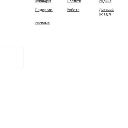
Кулінарія
Послуги
Родина
Подорожі
Робота
Дитячий
розділ
Реклама