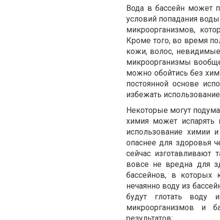
Вода в бассейн может п
условий попадания воды 
микроорганизмов, кото
Кроме того, во время по
кожи, волос, невидимые 
микроорганизмы вообще 
можно обойтись без хими
постоянной основе исп
избежать использование
Некоторые могут подумать
химия может испарять 
использование химии и
опаснее для здоровья че
сейчас изготавливают 
вовсе не вредна для з
бассейнов, в которых 
нечаянно воду из бассейн
будут глотать воду 
микроорганизмов и б
результатов: