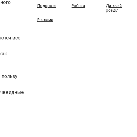
тного
Подорожі
Робота
Дитячий
розділ
Реклама
уются все
как
 пользу
 очевидные