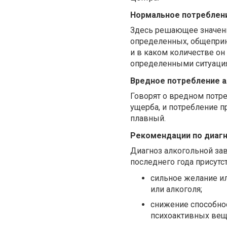
Нормальное потреблен
Здесь решающее значени
определенных, общеприня
и в каком количестве он
определенными ситуаци
Вредное потребление а
Говорят о вредном потре
ущерба, и потребление 
плавный.
Рекомендации по диаг
Диагноз алкогольной зав
последнего года присутс
сильное желание и
или алкоголя;
снижение способнос
психоактивных веще