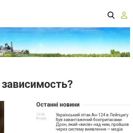
я зависимость?
Останні новини
15:59,
Український літак Ан-124 в Лейпцигу
Вчора
був завантажений боєприпасами.
Дрон, який «висів» над ним, пройшов
через систему виявлення — медіа