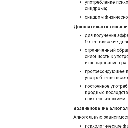
употребление психо
синдрома;
синдром физическо
Доказательства зависи
для получения эффе
более высокие доз
ограниченный образ
склонность к употр
игнорирование прав
прогрессирующее п
употребления псих
постоянное употреб
вредные последств
психологическими.
Возникновение алкогол
Алкогольную зависимост
психологические ф