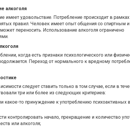
ие алкоголя
е имеет удовольствие. Потребление происходит в рамках
тых правил. Человек имеет опыт общения со спиртным и з
 может переносить. Использование алкоголя ограничено
ями.
лкоголя
блении, когда есть признаки психологического или физиче
продолжается. Переход от нормального к вредному потреб
ностике
исимости следует ставить только в том случае, если в теч
твовали три или более из следующих критериев:
ли какое-то принуждение к употреблению психоактивных 
ти контролировать начало, прекращение и количество уп
ств или алкоголя;