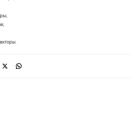
ры;
е;
акторы.