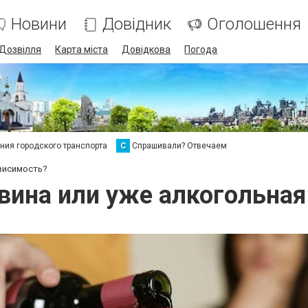
Новини
Довідник
Оголошення
Дозвілля
Карта міста
Довідкова
Погода
ия городского транспорта
С
Спрашивали? Отвечаем
ависимость?
вина или уже алкогольна