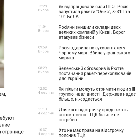
12:28,
Як відпрацювали сили ППО . Росія
Вчора
запустила ракети "Онікс", Х-31П та
101 БпЛА
11:04,
Росіяни знищили склади двох
Вчора
великих компаній у Києві . Ворог
атакував бізнеси
09:59,
Росія вдарила по суховантажу у
Вчора
Чорному морі . Вбила українського
моряка
08:29,
Зеленський обговорив із Рютте
Вчора
постачання ракет-перехоплювачів
для України
12:52,
Які пільги можуть отримати люди з III
4 серпня
ом,
групою інвалідності . Держава надає
більше, ніж здається
11:13,
Для кого відстрочку продовжать
4 серпня
автоматично . ТЦК більше не
ребуют
потрібен
ение
10:37,
Хто не має права на відстрочку
а странице
4 серпня
пояснив ТЦК