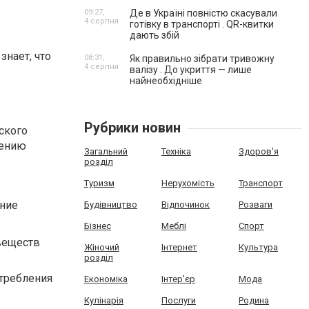
09:27,
Де в Україні повністю скасували
4 серпня
готівку в транспорті . QR-квитки
дають збій
нает, что
08:31,
Як правильно зібрати тривожну
4 серпня
валізу . До укриття — лише
найнеобхідніше
Рубрики новин
ского
лению
Загальний
Техніка
Здоров'я
розділ
Туризм
Нерухомість
Транспорт
ение
Будівництво
Відпочинок
Розваги
Бізнес
Меблі
Спорт
веществ
Жіночий
Інтернет
Культура
розділ
отребления
Економіка
Інтер'єр
Мода
Кулінарія
Послуги
Родина