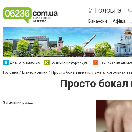
Головна
Вакансии
Афіша
Д
Диалог с властью
Ю
Юстиция информирует
Р
Расписание движен
Головна
Бізнес новини
Просто бокал вина или уже алкогольная з
Просто бокал 
Загальний розділ