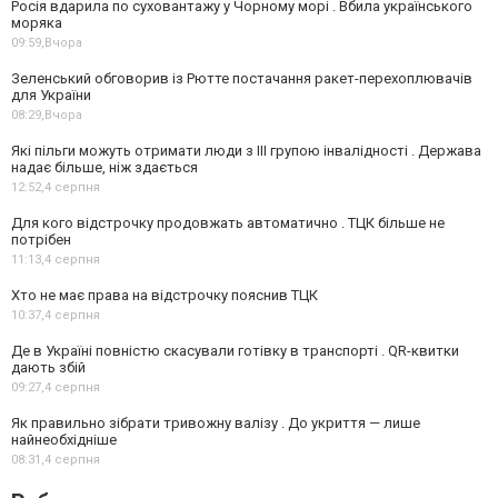
Росія вдарила по суховантажу у Чорному морі . Вбила українського
моряка
09:59,
Вчора
Зеленський обговорив із Рютте постачання ракет-перехоплювачів
для України
08:29,
Вчора
Які пільги можуть отримати люди з III групою інвалідності . Держава
надає більше, ніж здається
12:52,
4 серпня
Для кого відстрочку продовжать автоматично . ТЦК більше не
потрібен
11:13,
4 серпня
Хто не має права на відстрочку пояснив ТЦК
10:37,
4 серпня
Де в Україні повністю скасували готівку в транспорті . QR-квитки
дають збій
09:27,
4 серпня
Як правильно зібрати тривожну валізу . До укриття — лише
найнеобхідніше
08:31,
4 серпня