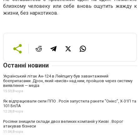
близкому человеку или себе вновь ощутить жажду к
жизни, без наркотиков.
Останні новини
Український літак Ан-124 в Лейпцигу був завантажений
боєприпасами. Дрон, який «висів» над ним, пройшов через систему
виявлення — медіа
15:59,
Вчора
Як відпрацювали сили ППО . Росія запустила ракети "Онікс", Х-31П та
101 БпЛА
12:28,
Вчора
Росіяни знищили склади двох великих компаній у Києві . Ворог
атакував бізнеси
11:04,
Вчора