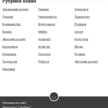
Рубрики новин
Загальний розділ
Техніка
Здоров'я
Туризм
Нерухомість
Транспорт
Будівництво
Відпочинок
Розваги
Бізнес
Меблі
Спорт
Жіночий розділ
Інтернет
Культура
Економіка
Інтер'єр
Мода
Кулінарія
Послуги
Родина
Подорожі
Робота
Дитячий розділ
Реклама
Реклама на сайті
Франшиза "CitySites"