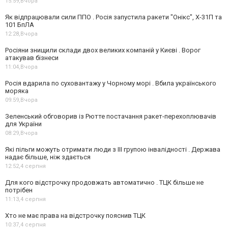
15:59,
Вчора
Як відпрацювали сили ППО . Росія запустила ракети "Онікс", Х-31П та
101 БпЛА
12:28,
Вчора
Росіяни знищили склади двох великих компаній у Києві . Ворог
атакував бізнеси
11:04,
Вчора
Росія вдарила по суховантажу у Чорному морі . Вбила українського
моряка
09:59,
Вчора
Зеленський обговорив із Рютте постачання ракет-перехоплювачів
для України
08:29,
Вчора
Які пільги можуть отримати люди з III групою інвалідності . Держава
надає більше, ніж здається
12:52,
4 серпня
Для кого відстрочку продовжать автоматично . ТЦК більше не
потрібен
11:13,
4 серпня
Хто не має права на відстрочку пояснив ТЦК
10:37,
4 серпня