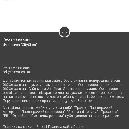
Реклама на сайті
Франшиза "CitySites"
Реклама на сайті:
rek@citysites.ua
Допускається цитування матеріалів без отримання попередньої згоди
06236.com.ua за умови розміщення в тексті обов'язкового посилання на
06236.com.ua - Сайт міста Авдіївки. Для інтернет-видань обов'язкове
розміщення прямого, відкритого для пошукових систем гіперпосилання
на цитовані статті не нижче другого абзацу в тексті або в якості джерела.
Порушення виняткових прав переслідується Законом.
Матеріали з плашками "Новини компаній", "Промо", "Партнерський
матеріал", "Партнерський спецпроєкт", "Політичні новини", "Пресреліз",
"PR", "Офіційно", "Політична реклама" публікуються на правах реклами.
Політика конфіденційності
Правила сайту
Правила