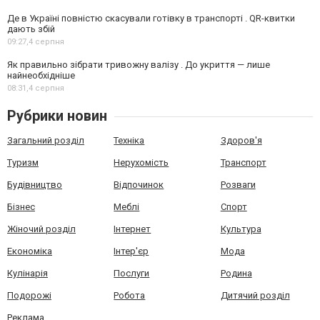
Де в Україні повністю скасували готівку в транспорті . QR-квитки
дають збій
09:27,
4 серпня
Як правильно зібрати тривожну валізу . До укриття — лише
найнеобхідніше
08:31,
4 серпня
Рубрики новин
Загальний розділ
Техніка
Здоров'я
Туризм
Нерухомість
Транспорт
Будівництво
Відпочинок
Розваги
Бізнес
Меблі
Спорт
Жіночий розділ
Інтернет
Культура
Економіка
Інтер'єр
Мода
Кулінарія
Послуги
Родина
Подорожі
Робота
Дитячий розділ
Реклама