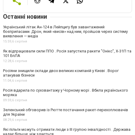
Останні новини
Український літак Ан-124 в Лейпцигу був завантажений
боєприпасами. Дрон, який «висів» над ним, пройшов через систему
виявлення — медіа
15:59,
6 серпня
Як відпрацювали сили ППО . Росія запустила ракети "Онікс", Х-31П та
101 БпЛА
12:28,
6 серпня
Росіяни знищили склади двох великих компаній у Києві . Ворог
атакував бізнеси
11:04,
6 серпня
Росія вдарила по суховантажу у Чорному морі . Вбила українського
моряка
09:59,
6 серпня
Зеленський обговорив із Рютте постачання ракет-перехоплювачів
для України
08:29,
6 серпня
Які пільги можуть отримати люди з III групою інвалідності . Держава
надає більше, ніж здається