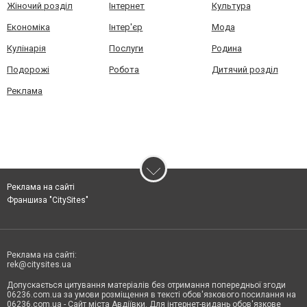
Жіночий розділ
Інтернет
Культура
Економіка
Інтер'єр
Мода
Кулінарія
Послуги
Родина
Подорожі
Робота
Дитячий розділ
Реклама
Реклама на сайті
Франшиза "CitySites"
Реклама на сайті:
rek@citysites.ua
Допускається цитування матеріалів без отримання попередньої згоди
06236.com.ua за умови розміщення в тексті обов'язкового посилання на
06236.com.ua - Сайт міста Авдіївки. Для інтернет-видань обов'язкове