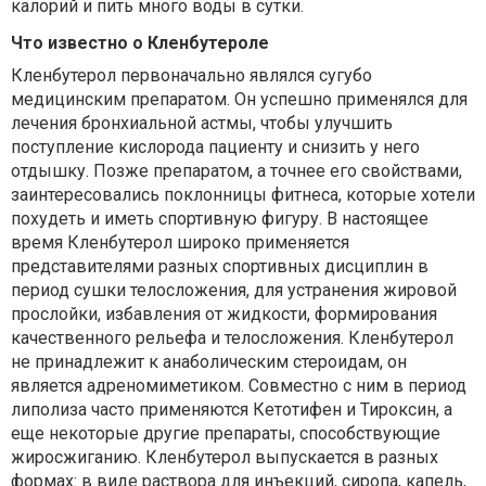
калорий и пить много воды в сутки.
Что известно о Кленбутероле
Кленбутерол первоначально являлся сугубо
медицинским препаратом. Он успешно применялся для
лечения бронхиальной астмы, чтобы улучшить
поступление кислорода пациенту и снизить у него
отдышку. Позже препаратом, а точнее его свойствами,
заинтересовались поклонницы фитнеса, которые хотели
похудеть и иметь спортивную фигуру. В настоящее
время Кленбутерол широко применяется
представителями разных спортивных дисциплин в
период сушки телосложения, для устранения жировой
прослойки, избавления от жидкости, формирования
качественного рельефа и телосложения. Кленбутерол
не принадлежит к анаболическим стероидам, он
является адреномиметиком. Совместно с ним в период
липолиза часто применяются Кетотифен и Тироксин, а
еще некоторые другие препараты, способствующие
жиросжиганию. Кленбутерол выпускается в разных
формах: в виде раствора для инъекций, сиропа, капель,