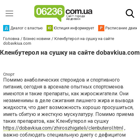
Д
Диалог с властью
Ю
Юстиция информирует
Р
Расписание движен
Головна
Бізнес новини
Кленбутерол на сушку на сайте
dobavkiua.com
Кленбутерол на сушку на сайте dobavkiua.com
Спорт
Помимо анаболических стероидов и спортивного
питания, сегодня в арсенале опытных спортсменов
имеются и такие препараты, как жиросжигатели. Они
незаменимы в деле сжигания лишнего жира и вывода
жидкости, что дает возможность хорошо просушиться,
иметь сбитую и жесткую мускулатуру. Помимо приема
таких препаратов, как
Кленбутерол на сушку
https://dobavkiua.com/zhiroszhigateli/clenbuterol.html
,
важно соблюдать специальную диету с дефицитом