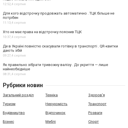
12:52,
4 серпня
Для кого відстрочку продовжать автоматично . ТЦК більше не
потрібен
11:13,
4 серпня
Хто не має права на відстрочку пояснив ТЦК
10:37,
4 серпня
Де в Україні повністю скасували готівку в транспорті . QR-квитки
дають збій
09:27,
4 серпня
Як правильно зібрати тривожну валізу . До укриття — лише
найнеобхідніше
08:31,
4 серпня
Рубрики новин
Загальний розділ
Техніка
Здоров'я
Туризм
Нерухомість
Транспорт
Будівництво
Відпочинок
Розваги
Бізнес
Меблі
Спорт