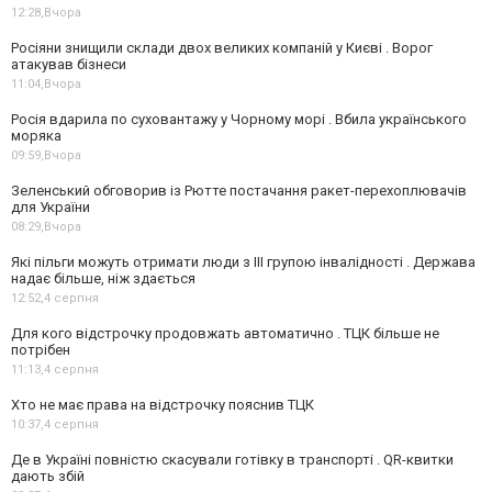
12:28,
Вчора
Росіяни знищили склади двох великих компаній у Києві . Ворог
атакував бізнеси
11:04,
Вчора
Росія вдарила по суховантажу у Чорному морі . Вбила українського
моряка
09:59,
Вчора
Зеленський обговорив із Рютте постачання ракет-перехоплювачів
для України
08:29,
Вчора
Які пільги можуть отримати люди з III групою інвалідності . Держава
надає більше, ніж здається
12:52,
4 серпня
Для кого відстрочку продовжать автоматично . ТЦК більше не
потрібен
11:13,
4 серпня
Хто не має права на відстрочку пояснив ТЦК
10:37,
4 серпня
Де в Україні повністю скасували готівку в транспорті . QR-квитки
дають збій