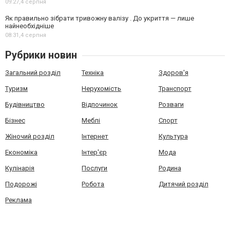
09:27,
4 серпня
Як правильно зібрати тривожну валізу . До укриття — лише
найнеобхідніше
08:31,
4 серпня
Рубрики новин
Загальний розділ
Техніка
Здоров'я
Туризм
Нерухомість
Транспорт
Будівництво
Відпочинок
Розваги
Бізнес
Меблі
Спорт
Жіночий розділ
Інтернет
Культура
Економіка
Інтер'єр
Мода
Кулінарія
Послуги
Родина
Подорожі
Робота
Дитячий розділ
Реклама