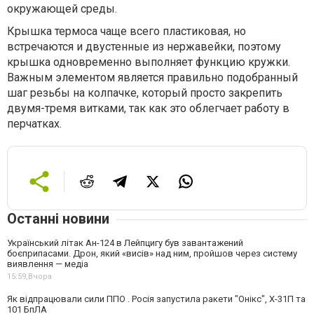
окружающей среды.
Крышка термоса чаще всего пластиковая, но
встречаются и двустенные из нержавейки, поэтому
крышка одновременно выполняет функцию кружки.
Важным элементом является правильно подобранный
шаг резьбы на колпачке, который просто закрепить
двумя-тремя витками, так как это облегчает работу в
перчатках.
Останні новини
Український літак Ан-124 в Лейпцигу був завантажений
боєприпасами. Дрон, який «висів» над ним, пройшов через систему
виявлення — медіа
15:59,
Вчора
Як відпрацювали сили ППО . Росія запустила ракети "Онікс", Х-31П та
101 БпЛА