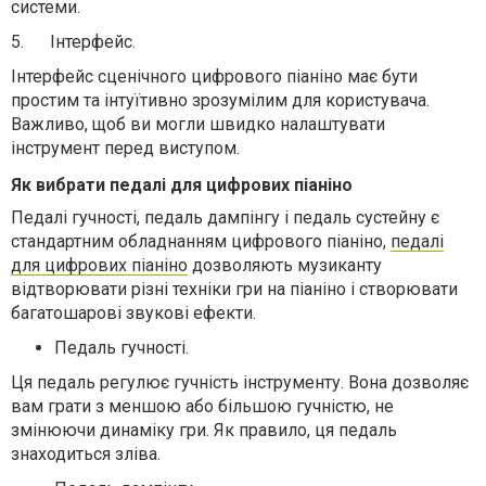
системи.
5.
Інтерфейс.
Інтерфейс сценічного цифрового піаніно має бути
простим та інтуїтивно зрозумілим для користувача.
Важливо, щоб ви могли швидко налаштувати
інструмент перед виступом.
Як вибрати педалі для цифрових піаніно
Педалі гучності, педаль дампінгу і педаль сустейну є
стандартним обладнанням цифрового піаніно,
педалі
для цифрових піаніно
дозволяють музиканту
відтворювати різні техніки гри на піаніно і створювати
багатошарові звукові ефекти.
Педаль гучності.
Ця педаль регулює гучність інструменту. Вона дозволяє
вам грати з меншою або більшою гучністю, не
змінюючи динаміку гри. Як правило, ця педаль
знаходиться зліва.