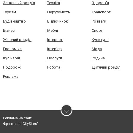
Загальний розділ
Техніка
Здоров'я
Туризм
Нерухомість
Транспорт
Будівництво
Відпочинок
Розваги
Бізнес
Меблі
Спорт
Жіночий розділ
Інтернет
Культура
Економіка
Інтер'єр
Мода
Кулінарія
Послуги
Родина
Подорожі
Робота
Дитячий розділ
Реклама
Реклама на сайті
Франшиза "CitySites"