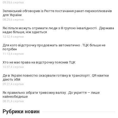
09:59,
6 серпня
Зеленський обговорив із Рютте постачання ракет-перехоплювачів
для України
08:29,
6 серпня
Які пільги можуть отримати люди з III групою інвалідності . Держава
надає більше, ніж здається
12:52,
4 серпня
Для кого відстрочку продовжать автоматично . ТЦК більше не
потрібен
11:13,
4 серпня
Хто не має права на відстрочку пояснив ТЦК
10:37,
4 серпня
Де в Україні повністю скасували готівку в транспорті . QR-квитки
дають збій
09:27,
4 серпня
Як правильно зібрати тривожну валізу . До укриття — лише
найнеобхідніше
08:31,
4 серпня
Рубрики новин