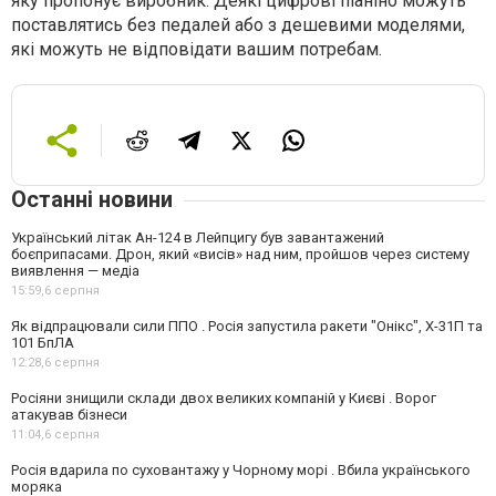
яку пропонує виробник. Деякі цифрові піаніно можуть
поставлятись без педалей або з дешевими моделями,
які можуть не відповідати вашим потребам.
Останні новини
Український літак Ан-124 в Лейпцигу був завантажений
боєприпасами. Дрон, який «висів» над ним, пройшов через систему
виявлення — медіа
15:59,
6 серпня
Як відпрацювали сили ППО . Росія запустила ракети "Онікс", Х-31П та
101 БпЛА
12:28,
6 серпня
Росіяни знищили склади двох великих компаній у Києві . Ворог
атакував бізнеси
11:04,
6 серпня
Росія вдарила по суховантажу у Чорному морі . Вбила українського
моряка