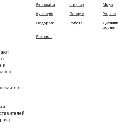
Економіка
Інтер'єр
Мода
Кулінарія
Послуги
Родина
Подорожі
Робота
Дитячий
розділ
Реклама
гают
 с
е и
пасно
ономить до
ный
ставителей
 раза