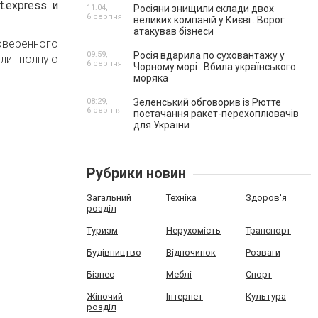
.express и
11:04,
Росіяни знищили склади двох
6 серпня
великих компаній у Києві . Ворог
атакував бізнеси
веренного
09:59,
Росія вдарила по суховантажу у
шли полную
6 серпня
Чорному морі . Вбила українського
моряка
08:29,
Зеленський обговорив із Рютте
6 серпня
постачання ракет-перехоплювачів
для України
Рубрики новин
Загальний
Техніка
Здоров'я
розділ
Туризм
Нерухомість
Транспорт
Будівництво
Відпочинок
Розваги
Бізнес
Меблі
Спорт
Жіночий
Інтернет
Культура
розділ