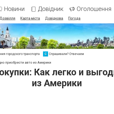
Новини
Довідник
Оголошення
Дозвілля
Карта міста
Довідкова
Погода
ия городского транспорта
С
Спрашивали? Отвечаем
одно приобрести авто из Америки
окупки: Как легко и выгод
из Америки