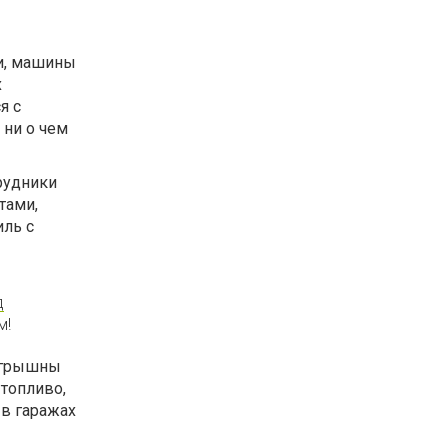
и, машины
х
я с
 ни о чем
рудники
тами,
иль с
д
м!
игрышны
 топливо,
 в гаражах