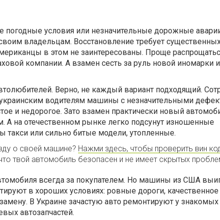
е погодные условия или незначительные дорожные авари
 своим владельцам. Восстановление требует существенны
мериканцы в этом не заинтересованы. Проще распрощатьс
аховой компании. А взамен сесть за руль новой иномарки и
толюбителей. Верно, не каждый вариант подходящий. Сот
ут украинским водителям машины с незначительными дефек
тое и недорогое. Зато взамен практически новый автомоб
. А на отечественном рынке легко подсунут изношенные
ы такси или сильно битые модели, утопленные.
вду о своей машине?
Нажми здесь, чтобы проверить вин ко
 что твой автомобиль безопасен и не имеет скрытых пробле
втомобиля всегда за покупателем. Но машины из США вы
уатируют в хороших условиях: ровные дороги, качественное
замену. В Украине зачастую авто ремонтируют у знакомых
евых автозапчастей.