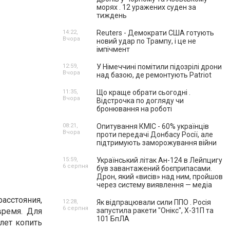
морях . 12 уражених суден за
тиждень
14:22,
Reuters - Демократи США готують
Вчора
новий удар по Трампу, і це не
імпічмент
12:59,
У Німеччині помітили підозрілі дрони
Вчора
над базою, де ремонтують Patriot
11:35,
Що краще обрати сьогодні .
Вчора
Відстрочка по догляду чи
бронювання на роботі
08:21,
Опитування КМІС - 60% українців
Вчора
проти передачі Донбасу Росії, але
підтримують заморожування війни
15:59,
Український літак Ан-124 в Лейпцигу
6 серпня
був завантажений боєприпасами.
Дрон, який «висів» над ним, пройшов
через систему виявлення — медіа
асстояния,
12:28,
Як відпрацювали сили ППО . Росія
6 серпня
время. Для
запустила ракети "Онікс", Х-31П та
101 БпЛА
лет копить