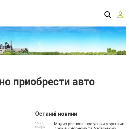
но приобрести авто
Останні новини
15:27,
Мадяр розповів про успіхи морських
Вчора
дронів у Чорному та Азовському