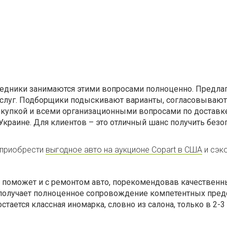
едники занимаются этими вопросами полноценно. Предла
услуг. Подборщики подыскивают варианты, согласовывают
окупкой и всеми организационными вопросами по доставк
краине. Для клиентов – это отличный шанс получить безо
 приобрести
выгодное авто на аукционе Copart в США
и сэк
s поможет и с ремонтом авто, порекомендовав качествен
 получает полноценное сопровождение компетентных пред
стается классная иномарка, словно из салона, только в 2-3