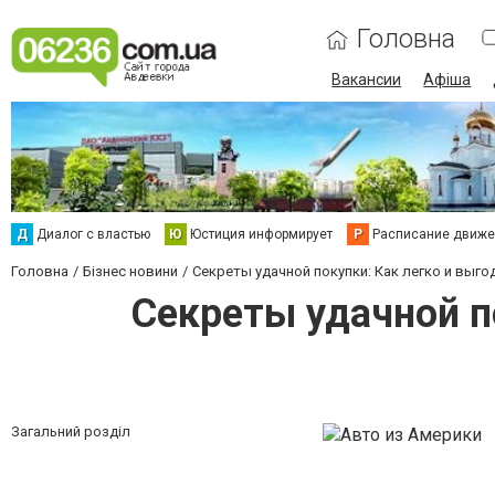
Головна
Вакансии
Афіша
Д
Диалог с властью
Ю
Юстиция информирует
Р
Расписание движен
Головна
Бізнес новини
Секреты удачной покупки: Как легко и выг
Секреты удачной п
Загальний розділ