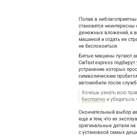
Попав в неблагоприятны
становятся неинтересны
денежных вложений, а а
машиной и отдать ее стр
не беспокоиться.
Битые машины пугают ав
Carfast.express подбер
устранение которых прос
символическим пробегом
автомобили после служб
Хочешь узнать всю пра
бесплатно
и убедиться,
Окончательный выбор а
еще и тем, что их экспл
оригинальные детали на 
с установкой самых деш