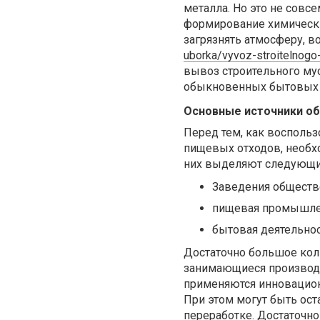
металла.
Но это не совсе
формирование химически
загрязнять атмосферу, во
uborka/vyvoz-stroitelnogo
вывоз строительного мус
обыкновенных бытовых 
Основные источники о
Перед тем, как воспольз
пищевых отходов, необх
них выделяют следующи
Заведения обществе
пищевая промышле
бытовая деятельнос
Достаточно большое кол
занимающиеся производст
применяются инновационн
При этом могут быть ост
переработке. Достаточн