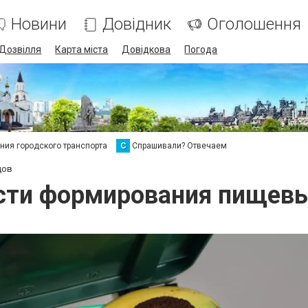
Новини
Довідник
Оголошення
Дозвілля
Карта міста
Довідкова
Погода
ия городского транспорта
С
Спрашивали? Отвечаем
дов
сти формирования пищевы