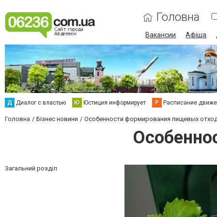
Головна
Вакансии
Афіша
Д
Диалог с властью
Ю
Юстиция информирует
Р
Расписание движен
Головна
Бізнес новини
Особенности формирования пищевых отхо
Особенно
Загальний розділ