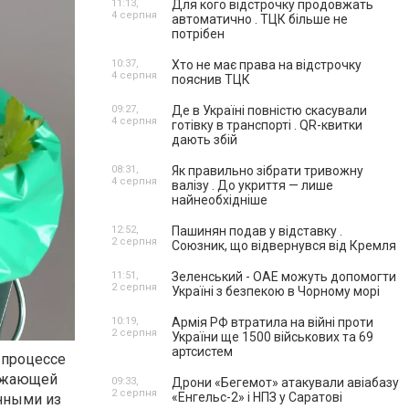
11:13,
Для кого відстрочку продовжать
4 серпня
автоматично . ТЦК більше не
потрібен
10:37,
Хто не має права на відстрочку
4 серпня
пояснив ТЦК
09:27,
Де в Україні повністю скасували
4 серпня
готівку в транспорті . QR-квитки
дають збій
08:31,
Як правильно зібрати тривожну
4 серпня
валізу . До укриття — лише
найнеобхідніше
12:52,
Пашинян подав у відставку .
2 серпня
Союзник, що відвернувся від Кремля
11:51,
Зеленський - ОАЕ можуть допомогти
2 серпня
Україні з безпекою в Чорному морі
10:19,
Армія РФ втратила на війні проти
2 серпня
України ще 1500 військових та 69
артсистем
 процессе
ружающей
09:33,
Дрони «Бегемот» атакували авіабазу
2 серпня
«Енгельс-2» і НПЗ у Саратові
енными из