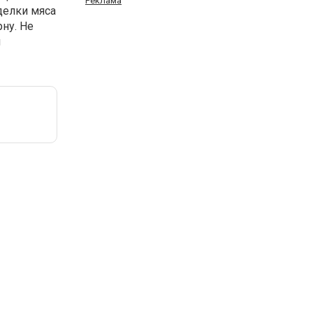
Реклама
делки мяса
ну.
Не
и