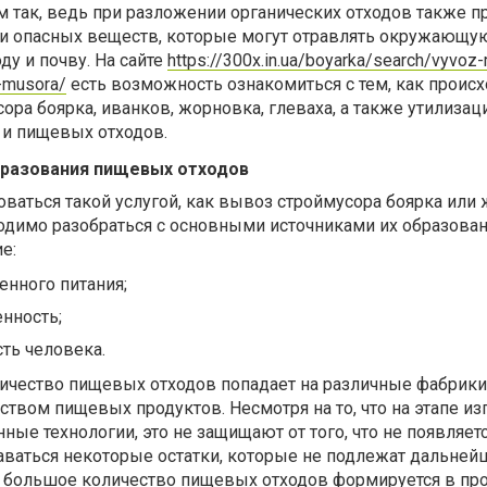
м так, ведь при разложении органических отходов также п
 опасных веществ, которые могут отравлять окружающую
ду и почву. На сайте
https://300x.in.ua/boyarka/search/vyvoz
-musora/
есть возможность ознакомиться с тем, как происх
ора боярка, иванков, жорновка, глеваха, а также утилизац
и пищевых отходов.
бразования пищевых отходов
оваться такой услугой, как вывоз строймусора боярка или 
одимо разобраться с основными источниками их образован
е:
нного питания;
нность;
ть человека.
ичество пищевых отходов попадает на различные фабрики
вом пищевых продуктов. Несмотря на то, что на этапе из
ые технологии, это не защищают от того, что не появляетс
аваться некоторые остатки, которые не подлежат дальней
о большое количество пищевых отходов формируется в пр