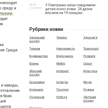
роисходит
08:34,
У Повітряних силах повідомили
 среду и
2 серпня
деталі нічної атаки . 24 дрони
влучили на 19 локаціях
-musora-
одит
ия
Рубрики новин
Загальний
Техніка
Здоров'я
розділ
же
Туризм
Нерухомість
Транспорт
ия. Среди
Будівництво
Відпочинок
Розваги
Бізнес
Меблі
Спорт
Жіночий
Інтернет
Культура
розділ
Економіка
Інтер'єр
Мода
 и заводы,
Кулінарія
Послуги
Родина
готовления
я брак.
Подорожі
Робота
Дитячий
шей
розділ
оцессе