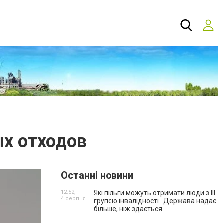
х отходов
Останні новини
12:52,
Які пільги можуть отримати люди з III
4 серпня
групою інвалідності . Держава надає
більше, ніж здається