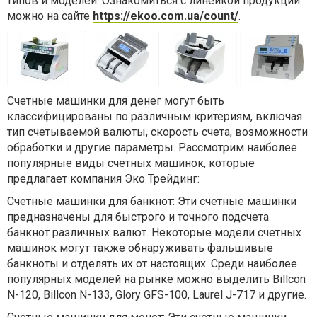
типов и моделей. Ознакомиться с линейкой продукции
можно на сайте
https://ekoo.com.ua/count/
.
Счетные машинки для денег могут быть
классифицированы по различным критериям, включая
тип счетываемой валюты, скорость счета, возможности
обработки и другие параметры. Рассмотрим наиболее
популярные виды счетных машинок, которые
предлагает компания Эко Трейдинг:
Счетные машинки для банкнот: Эти счетные машинки
предназначены для быстрого и точного подсчета
банкнот различных валют. Некоторые модели счетных
машинок могут также обнаруживать фальшивые
банкноты и отделять их от настоящих. Среди наиболее
популярных моделей на рынке можно выделить Billcon
N-120, Billcon N-133, Glory GFS-100, Laurel J-717 и другие.