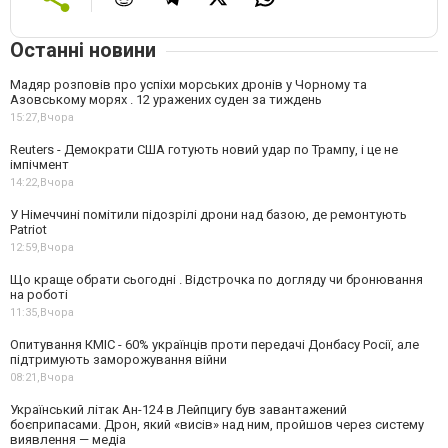
Останні новини
Мадяр розповів про успіхи морських дронів у Чорному та
Азовському морях . 12 уражених суден за тиждень
15:27,
Вчора
Reuters - Демократи США готують новий удар по Трампу, і це не
імпічмент
14:22,
Вчора
У Німеччині помітили підозрілі дрони над базою, де ремонтують
Patriot
12:59,
Вчора
Що краще обрати сьогодні . Відстрочка по догляду чи бронювання
на роботі
11:35,
Вчора
Опитування КМІС - 60% українців проти передачі Донбасу Росії, але
підтримують заморожування війни
08:21,
Вчора
Український літак Ан-124 в Лейпцигу був завантажений
боєприпасами. Дрон, який «висів» над ним, пройшов через систему
виявлення — медіа