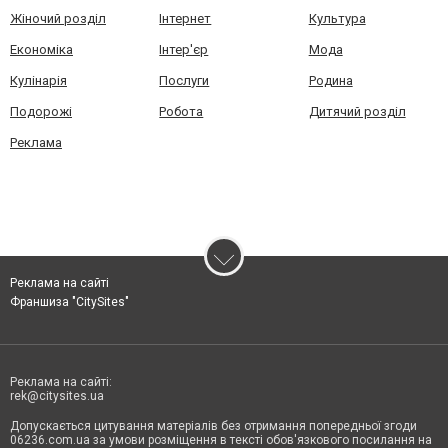
Жіночий розділ
Інтернет
Культура
Економіка
Інтер'єр
Мода
Кулінарія
Послуги
Родина
Подорожі
Робота
Дитячий розділ
Реклама
Реклама на сайті
Франшиза "CitySites"
Реклама на сайті:
rek@citysites.ua
Допускається цитування матеріалів без отримання попередньої згоди
06236.com.ua за умови розміщення в тексті обов'язкового посилання на