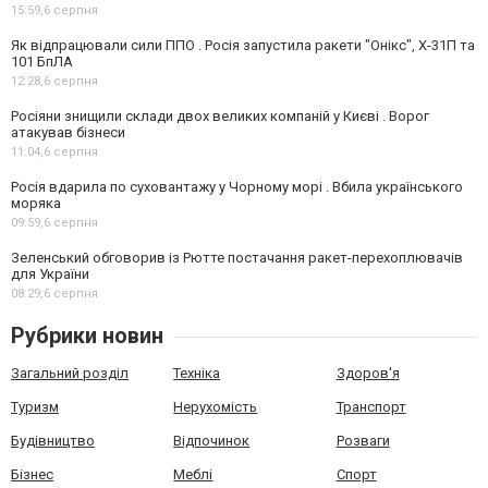
15:59,
6 серпня
Як відпрацювали сили ППО . Росія запустила ракети "Онікс", Х-31П та
101 БпЛА
12:28,
6 серпня
Росіяни знищили склади двох великих компаній у Києві . Ворог
атакував бізнеси
11:04,
6 серпня
Росія вдарила по суховантажу у Чорному морі . Вбила українського
моряка
09:59,
6 серпня
Зеленський обговорив із Рютте постачання ракет-перехоплювачів
для України
08:29,
6 серпня
Рубрики новин
Загальний розділ
Техніка
Здоров'я
Туризм
Нерухомість
Транспорт
Будівництво
Відпочинок
Розваги
Бізнес
Меблі
Спорт