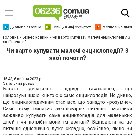
Д
Диалог с властью
Ю
Юстиция информирует
Р
Расписание движен
Головна
Бізнес новини
Чи варто купувати малечі енциклопедії? З
якої почати?
Чи варто купувати малечі енциклопедії? З
якої почати?
15:48,
6 квітня 2023 р.
Загальний розділ
Багато десятиліть підряд вважалося, що
найрозумнішою книгою є саме енциклопедія. Не дивно,
що енциклопедичним стає все, що занадто «розумне».
Саме тому виникає закономірне питання, настільки
важливо купувати саме енциклопедія для маленьких
дітей і чи потрібні вони їм взагалі? Відповісти на це
питання однозначно дуже складно, особливо, якщо Ви