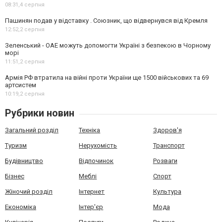
08:31,
4 серпня
Пашинян подав у відставку . Союзник, що відвернувся від Кремля
12:52,
2 серпня
Зеленський - ОАЕ можуть допомогти Україні з безпекою в Чорному
морі
11:51,
2 серпня
Армія РФ втратила на війні проти України ще 1500 військових та 69
артсистем
10:19,
2 серпня
Рубрики новин
Загальний розділ
Техніка
Здоров'я
Туризм
Нерухомість
Транспорт
Будівництво
Відпочинок
Розваги
Бізнес
Меблі
Спорт
Жіночий розділ
Інтернет
Культура
Економіка
Інтер'єр
Мода