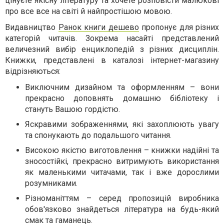
цінуєте якісну літературу та хочете розповісти малюкові
про все все на світі й найпростішою мовою.
Видавництво
Ранок книги дешево
пропонує для різних
категорій читачів. Зокрема насайті представлений
величезний вибір енциклопедій з різних дисциплін.
Книжки, представлені в каталозі інтернет-магазину
відрізняються:
Виключним дизайном та оформленням – вони
прекрасно доповнять домашню бібліотеку і
стануть Вашою гордістю.
Яскравими зображеннями, які захоплюють увагу
та спонукають до подальшого читання.
Високою якістю виготовлення – книжки надійні та
зносостійкі, прекрасно витримують використання
як маленькими читачами, так і вже дорослими
розумниками.
Різноманіттям – серед пропозицій виробника
обов'язково знайдеться література на будь-який
смак та гаманець.