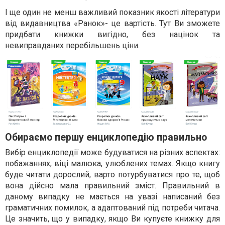
І ще один не менш важливий показник якості літератури
від видавництва «Ранок»- це вартість. Тут Ви зможете
придбати книжки вигідно, без націнок та
невиправданих перебільшень ціни.
Обираємо першу енциклопедію правильно
Вибір енциклопедії може будуватися на різних аспектах:
побажаннях, віці малюка, улюблених темах. Якщо книгу
буде читати дорослий, варто потурбуватися про те, щоб
вона дійсно мала правильний зміст. Правильний в
даному випадку не мається на увазі написаний без
граматичних помилок, а адаптований під потреби читача.
Це значить, що у випадку, якщо Ви купуєте книжку для