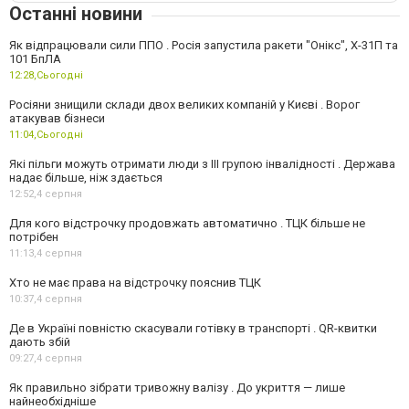
Останні новини
Як відпрацювали сили ППО . Росія запустила ракети "Онікс", Х-31П та
101 БпЛА
12:28,
Сьогодні
Росіяни знищили склади двох великих компаній у Києві . Ворог
атакував бізнеси
11:04,
Сьогодні
Які пільги можуть отримати люди з III групою інвалідності . Держава
надає більше, ніж здається
12:52,
4 серпня
Для кого відстрочку продовжать автоматично . ТЦК більше не
потрібен
11:13,
4 серпня
Хто не має права на відстрочку пояснив ТЦК
10:37,
4 серпня
Де в Україні повністю скасували готівку в транспорті . QR-квитки
дають збій
09:27,
4 серпня
Як правильно зібрати тривожну валізу . До укриття — лише
найнеобхідніше