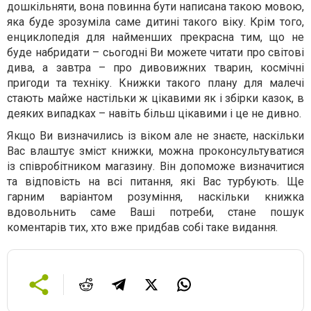
дошкільняти, вона повинна бути написана такою мовою,
яка буде зрозуміла саме дитині такого віку. Крім того,
енциклопедія для найменших прекрасна тим, що не
буде набридати – сьогодні Ви можете читати про світові
дива, а завтра – про дивовижних тварин, космічні
пригоди та техніку. Книжки такого плану для малечі
стають майже настільки ж цікавими як і збірки казок, в
деяких випадках – навіть більш цікавими і це не дивно.
Якщо Ви визначились із віком але не знаєте, наскільки
Вас влаштує зміст книжки, можна проконсультуватися
із співробітником магазину. Він допоможе визначитися
та відповість на всі питання, які Вас турбують. Ще
гарним варіантом розуміння, наскільки книжка
вдовольнить саме Ваші потреби, стане пошук
коментарів тих, хто вже придбав собі таке видання.