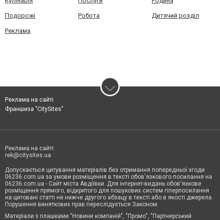
Кулінарія
Послуги
Родина
Подорожі
Робота
Дитячий розділ
Реклама
Реклама на сайті
Франшиза "CitySites"
Реклама на сайті:
rek@citysites.ua
Допускається цитування матеріалів без отримання попередньої згоди
06236.com.ua за умови розміщення в тексті обов'язкового посилання на
06236.com.ua - Сайт міста Авдіївки. Для інтернет-видань обов'язкове
розміщення прямого, відкритого для пошукових систем гіперпосилання
на цитовані статті не нижче другого абзацу в тексті або в якості джерела.
Порушення виняткових прав переслідується Законом.
Матеріали з плашками "Новини компаній", "Промо", "Партнерський