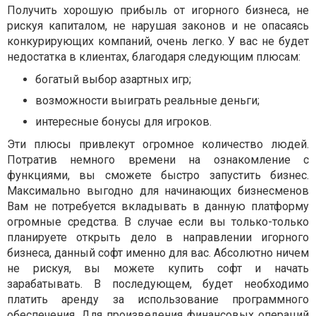
Получить хорошую прибыль от игорного бизнеса, не
рискуя капиталом, не нарушая законов и не опасаясь
конкурирующих компаний, очень легко. У вас не будет
недостатка в клиентах, благодаря следующим плюсам:
богатый выбор азартных игр;
возможности выиграть реальные деньги;
интересные бонусы для игроков.
Эти плюсы привлекут огромное количество людей.
Потратив немного времени на ознакомление с
функциями, вы сможете быстро запустить бизнес.
Максимально выгодно для начинающих бизнесменов
Вам не потребуется вкладывать в данную платформу
огромные средства. В случае если вы только-только
планируете открыть дело в направлении игорного
бизнеса, данный софт именно для вас. Абсолютно ничем
не рискуя, вы можете купить софт и начать
зарабатывать. В последующем, будет необходимо
платить аренду за использование программного
обеспечения. Для произведения финансовых операций