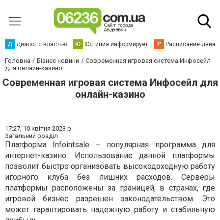
Д
Диалог с властью
Ю
Юстиция информирует
Р
Расписание движен
Головна
Бізнес новини
Современная игровая система Инфосейл
для онлайн-казино
Современная игровая система Инфосейл для
онлайн-казино
17:27,
10 квітня 2023 р.
Загальний розділ
Платформа Infointsale – популярная программа для
интернет-казино. Использование данной платформы
позволит быстро организовать высокодоходную работу
игорного клуба без лишних расходов. Серверы
платформы расположены за границей, в странах, где
игровой бизнес разрешен законодательством. Это
может гарантировать надежную работу и стабильную