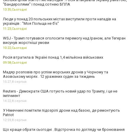
"Бандеролями" і понад сотнею БПЛА
13:35,
Сьогодні
Люди у понад 20 польських містах виступили проти нападів на
українців : "Моя Польща не б'є"
11:23,
Сьогодні
WSJ - Трамп готувався оголосити перемогу над Іраном, але Тегеран
висунув жорсткіші умови
10:22,
Сьогодні
Росія втратила в Україні понад 1,4 мільйона військових
09:58,
Сьогодні
Мадяр розповів про успіхи морських дронів у Чорному та
Азовському морях . 12 уражених суден за тиждень
15:27,
8 серпня
Reuters - Демократи США готують новий удар по Трампу, і це не
імпічмент
14:22,
8 серпня
У Німеччині помітили підозрілі дрони над базою, де ремонтують
Patriot
12:59,
8 серпня
Що краще обрати сьогодні . Відстрочка по догляду чи бронювання