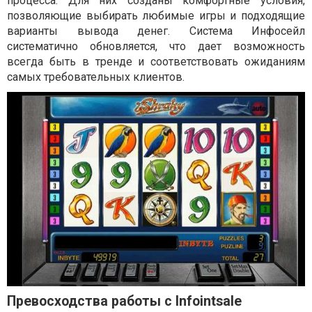
процесса. Для них созданы комфортные условия,
позволяющие выбирать любимые игры и подходящие
варианты вывода денег. Система Инфосейл
систематично обновляется, что дает возможность
всегда быть в тренде и соответствовать ожиданиям
самых требовательных клиентов.
Превосходства работы с Infointsale