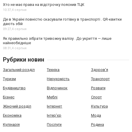
Хто не має права на відстрочку пояснив ТЦК
10:37,
4 серпня
Де в Україні повністю скасували готівку в транспорті . QR-квитки
дають збій
09:27,
4 серпня
Як правильно зібрати тривожну валізу . До укриття — лише
найнеобхідніше
08:31,
4 серпня
Рубрики новин
Загальний розділ
Техніка
Здоров'я
Туризм
Нерухомість
Транспорт
Будівництво
Відпочинок
Розваги
Бізнес
Меблі
Спорт
Жіночий розділ
Інтернет
Культура
Економіка
Інтер'єр
Мода
Кулінарія
Послуги
Родина