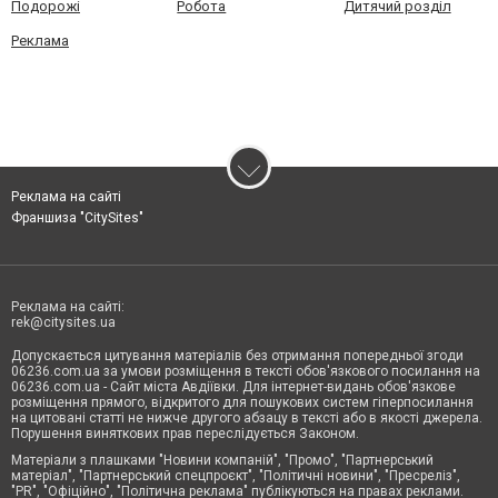
Подорожі
Робота
Дитячий розділ
Реклама
Реклама на сайті
Франшиза "CitySites"
Реклама на сайті:
rek@citysites.ua
Допускається цитування матеріалів без отримання попередньої згоди
06236.com.ua за умови розміщення в тексті обов'язкового посилання на
06236.com.ua - Сайт міста Авдіївки. Для інтернет-видань обов'язкове
розміщення прямого, відкритого для пошукових систем гіперпосилання
на цитовані статті не нижче другого абзацу в тексті або в якості джерела.
Порушення виняткових прав переслідується Законом.
Матеріали з плашками "Новини компаній", "Промо", "Партнерський
матеріал", "Партнерський спецпроєкт", "Політичні новини", "Пресреліз",
"PR", "Офіційно", "Політична реклама" публікуються на правах реклами.