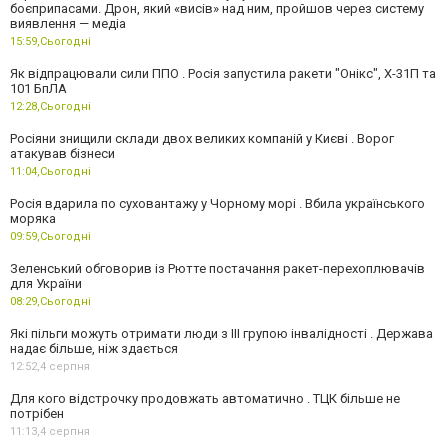
боєприпасами. Дрон, який «висів» над ним, пройшов через систему
виявлення — медіа
15:59,
Сьогодні
Як відпрацювали сили ППО . Росія запустила ракети "Онікс", Х-31П та
101 БпЛА
12:28,
Сьогодні
Росіяни знищили склади двох великих компаній у Києві . Ворог
атакував бізнеси
11:04,
Сьогодні
Росія вдарила по суховантажу у Чорному морі . Вбила українського
моряка
09:59,
Сьогодні
Зеленський обговорив із Рютте постачання ракет-перехоплювачів
для України
08:29,
Сьогодні
Які пільги можуть отримати люди з III групою інвалідності . Держава
надає більше, ніж здається
12:52,
4 серпня
Для кого відстрочку продовжать автоматично . ТЦК більше не
потрібен
11:13,
4 серпня