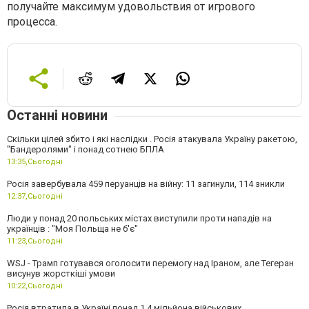
получайте максимум удовольствия от игрового
процесса.
Останні новини
Скільки цілей збито і які наслідки . Росія атакувала Україну ракетою,
"Бандеролями" і понад сотнею БПЛА
13:35,
Сьогодні
Росія завербувала 459 перуанців на війну: 11 загинули, 114 зникли
12:37,
Сьогодні
Люди у понад 20 польських містах виступили проти нападів на
українців : "Моя Польща не б'є"
11:23,
Сьогодні
WSJ - Трамп готувався оголосити перемогу над Іраном, але Тегеран
висунув жорсткіші умови
10:22,
Сьогодні
Росія втратила в Україні понад 1,4 мільйона військових