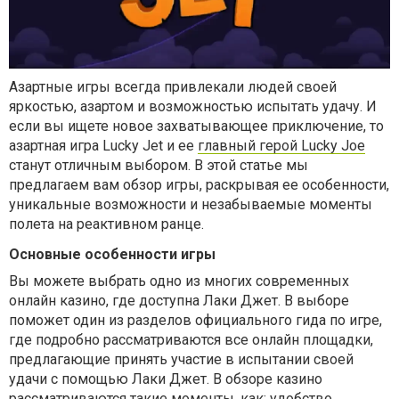
Азартные игры всегда привлекали людей своей
яркостью, азартом и возможностью испытать удачу. И
если вы ищете новое захватывающее приключение, то
азартная игра Lucky Jet и ее
главный герой Lucky Joe
станут отличным выбором. В этой статье мы
предлагаем вам обзор игры, раскрывая ее особенности,
уникальные возможности и незабываемые моменты
полета на реактивном ранце.
Основные особенности игры
Вы можете выбрать одно из многих современных
онлайн казино, где доступна Лаки Джет. В выборе
поможет один из разделов официального гида по игре,
где подробно рассматриваются все онлайн площадки,
предлагающие принять участие в испытании своей
удачи с помощью Лаки Джет. В обзоре казино
рассматриваются такие моменты, как: удобство