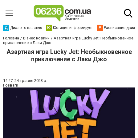
Д
Диалог с властью
Ю
Юстиция информирует
Р
Расписание движен
Головна
Бізнес новини
Азартная игра Lucky Jet: Необыкновенное
приключение с Лаки Джо
Азартная игра Lucky Jet: Необыкновенное
приключение с Лаки Джо
14:47,
24 травня 2023 р.
Розваги