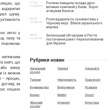
оляцію, що
11:04,
Росіяни знищили склади двох
6 серпня
великих компаній у Києві . Ворог
 відкритих
атакував бізнеси
ерел шуму.
ктивність
09:59,
Росія вдарила по суховантажу у
6 серпня
Чорному морі . Вбила українського
моряка
но легкі у
08:29,
Зеленський обговорив із Рютте
від пилу та
6 серпня
постачання ракет-перехоплювачів
а повсякчас
для України
и натяжним
Рубрики новин
а зняті, що
 або зміну
Загальний
Техніка
Здоров'я
розділ
ки їх можна
і – процес,
Туризм
Нерухомість
Транспорт
 догляд за
Будівництво
Відпочинок
Розваги
ною опцією
Бізнес
Меблі
Спорт
Жіночий
Інтернет
Культура
розділ