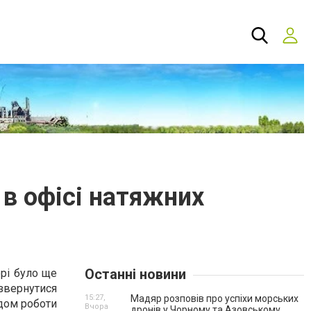
в офісі натяжних
Останні новини
ері було ще
 звернутися
15:27,
Мадяр розповів про успіхи морських
ідом роботи
Вчора
дронів у Чорному та Азовському