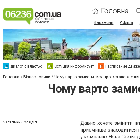
Головна
Вакансии
Афіша
Д
Диалог с властью
Ю
Юстиция информирует
Р
Расписание движен
Головна
Бізнес новини
Чому варто замислитися про встановлення 
Чому варто зами
Загальний розділ
Давно хочете змінити ін
приємніше знаходитися т
у компанію Нова Стеля, 