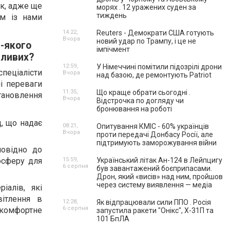
ок, адже ще
морях . 12 уражених суден за
тиждень
ом із нами
14:22,
Reuters - Демократи США готують
Вчора
новий удар по Трампу, і це не
ь-якого
імпічмент
жливих?
12:59,
У Німеччині помітили підозрілі дрони
спеціалісти
Вчора
над базою, де ремонтують Patriot
ні переваги
11:35,
Що краще обрати сьогодні .
тановлення
Вчора
Відстрочка по догляду чи
бронювання на роботі
д, що надає
08:21,
Опитування КМІС - 60% українців
Вчора
проти передачі Донбасу Росії, але
підтримують заморожування війни
повідно до
осферу для
15:59,
Український літак Ан-124 в Лейпцигу
6 серпня
був завантажений боєприпасами.
Дрон, який «висів» над ним, пройшов
через систему виявлення — медіа
іалів, які
вітлення в
12:28,
Як відпрацювали сили ППО . Росія
6 серпня
 комфортне
запустила ракети "Онікс", Х-31П та
101 БпЛА