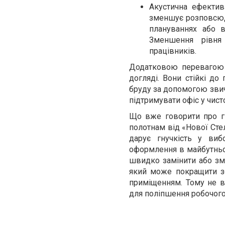
Акустична ефектив
зменшує розповсюд
плануваннях або 
Зменшення рівня
працівників.
Додатковою перевагою р
догляді. Вони стійкі до
бруду за допомогою звич
підтримувати офіс у чист
Що вже говорити про г
полотнам від «Нової Стел
дарує гнучкість у виб
оформлення в майбутньом
швидко замінити або змі
який може покращити зов
приміщенням. Тому не в
для поліпшення робочог