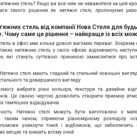
тяжних стель? Якщо ви все ніяк не наважитеся на цей кр
аги такого рішення як натяжні стелі, пропонуємо раз
тяжних стель від компанії Нова Стеля для буд
у. Чому саме це рішення – найкраще із всіх мо
тель в офісі має кілька доволі вагомих переваг. Зокрема 
таких натяжних стель у своїх офісах відзначають наступ
ня, які стануть суттєвою причиною замислитися про вс
 Натяжні стелі мають гладкий та стильний зовнішні вигля
стильного та довершеного вигляду.
змогу вибрати різні кольори, текстури та дизайни від
ків. Це своєю чергою дозволить створити приємну атм
іх тамтешніх відвідувачів.
ність. Натяжні стелі можуть бути виготовлені з матер
о, таким чином, сприяючи рівномірному розподілу ос
поможе уникнути тіней і відблисків, що забезпечить
их місцях та знизить втому очей.