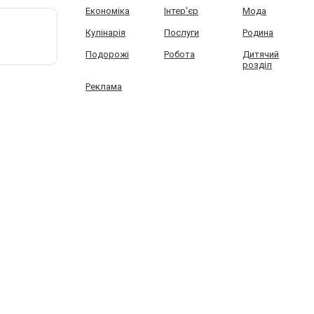
Економіка
Інтер'єр
Мода
Кулінарія
Послуги
Родина
Подорожі
Робота
Дитячий
розділ
Реклама