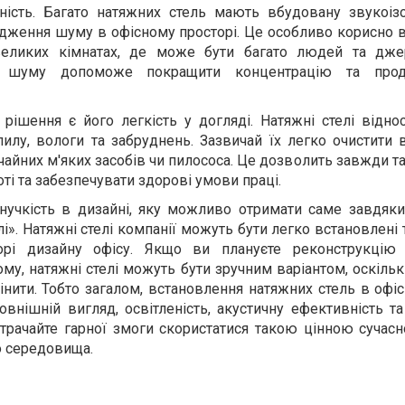
ність. Багато натяжних стель мають вбудовану звукоіз
ження шуму в офісному просторі. Це особливо корисно в
великих кімнатах, де може бути багато людей та дж
 шуму допоможе покращити концентрацію та проду
ішення є його легкість у догляді. Натяжні стелі віднос
 пилу, вологи та забруднень. Зазвичай їх легко очистити 
айних м'яких засобів чи пилососа. Це дозволить завжди т
оті та забезпечувати здорові умови праці.
нучкість в дизайні, яку можливо отримати саме завдяк
і». Натяжні стелі компанії можуть бути легко встановлені т
орі дизайну офісу. Якщо ви плануєте реконструкцію
у, натяжні стелі можуть бути зручним варіантом, оскіль
нити. Тобто загалом, встановлення натяжних стель в офіс
нішній вигляд, освітленість, акустичну ефективність та
трачайте гарної змоги скористатися такою цінною сучас
о середовища.