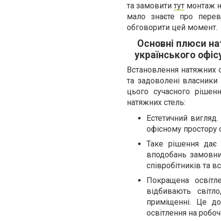
та замовити
тут
монтаж на
мало знаєте про перев
обговорити цей момент.
Основні плюси на
українського офіс
Встановлення натяжних с
та задоволені власники 
цього сучасного рішен
натяжних стель:
Естетичний вигляд.
офісному простору 
Таке рішення дає 
вподобань замовни
співробітників та вс
Покращена освітле
відбивають світл
приміщенні. Це до
освітлення на робоч