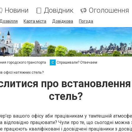
Новини
Довідник
Оголошення
Дозвілля
Карта міста
Довідкова
Погода
ия городского транспорта
С
Спрашивали? Отвечаем
в офісі натяжних стель?
слитися про встановлення 
стель?
тер’єр вашого офісу аби працівникам у тамтешній атмосф
а відповідно працювати? Чули про те, що сьогодні можна
де працюють кваліфіковані і досвідчені працівники з досв