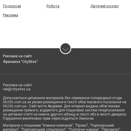
Подорожі
Робота
Дитячий розділ
Реклама
Реклама на сайті
Франшиза "CitySites"
Реклама на сайті:
rek@citysites.ua
Допускається цитування матеріалів без отримання попередньої згоди
06236.com.ua за умови розміщення в тексті обов'язкового посилання на
06236.com.ua - Сайт міста Авдіївки. Для інтернет-видань обов'язкове
розміщення прямого, відкритого для пошукових систем гіперпосилання
на цитовані статті не нижче другого абзацу в тексті або в якості джерела.
Порушення виняткових прав переслідується Законом.
Матеріали з плашками "Новини компаній", "Промо", "Партнерський
матеріал", "Партнерський спецпроєкт", "Політичні новини", "Пресреліз",