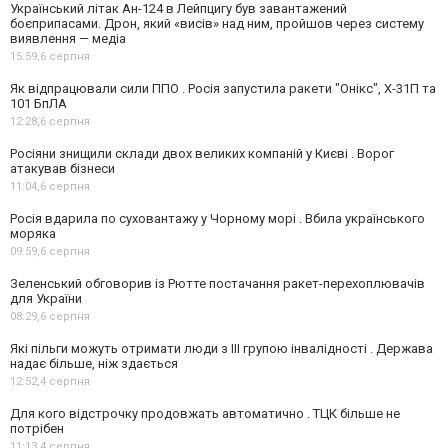
Український літак Ан-124 в Лейпцигу був завантажений
боєприпасами. Дрон, який «висів» над ним, пройшов через систему
виявлення — медіа
15:59,
6 серпня
Як відпрацювали сили ППО . Росія запустила ракети "Онікс", Х-31П та
101 БпЛА
12:28,
6 серпня
Росіяни знищили склади двох великих компаній у Києві . Ворог
атакував бізнеси
11:04,
6 серпня
Росія вдарила по суховантажу у Чорному морі . Вбила українського
моряка
09:59,
6 серпня
Зеленський обговорив із Рютте постачання ракет-перехоплювачів
для України
08:29,
6 серпня
Які пільги можуть отримати люди з III групою інвалідності . Держава
надає більше, ніж здається
12:52,
4 серпня
Для кого відстрочку продовжать автоматично . ТЦК більше не
потрібен
11:13,
4 серпня