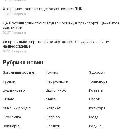
Хто не має права на відстрочку пояснив ТЦК
10:37,
4 серпня
Де в Україні повністю скасували готівку в транспорті . QR-квитки
дають збій
09:27,
4 серпня
Як правильно зібрати тривожну валізу . До укриття — лише
найнеобхідніше
08:31,
4 серпня
Рубрики новин
Загальний розділ
Техніка
Здоров'я
Туризм
Нерухомість
Транспорт
Будівництво
Відпочинок
Розваги
Бізнес
Меблі
Спорт
Жіночий розділ
Інтернет
Культура
Економіка
Інтер'єр
Мода
Кулінарія
Послуги
Родина