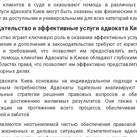
ы клиентов в суде и оказывают помощь в различных
слуги адвоката Киев могут быть оказаны как физическим л
т их доступными и универсальными для всех категорий кл
дательство и эффективные услуги адвоката Ки
ьство играет ключевую роль в оказании эффективных услу
ения и дополнения в законодательстве требуют от юрис
 и требований, что позволяет им предоставлять акт
 помощь клиентам. Адвокаты в Киеве обладают глубоким
бластях права, что позволяет им эффективно представлят
порных делах.
двоката Киев основаны на индивидуальном подходе 
ьным потребностям. Адвокаты тщательно анализируют 
льные стратегии решения правовых вопросов и обе
е к достижению желаемых результатов. Они также 
тации на протяжении всего процесса, обеспечивая
й и заботой.
 являются неотъемлемой частью обеспечения правовой
жизненных и деловых ситуациях. Компетентные адво