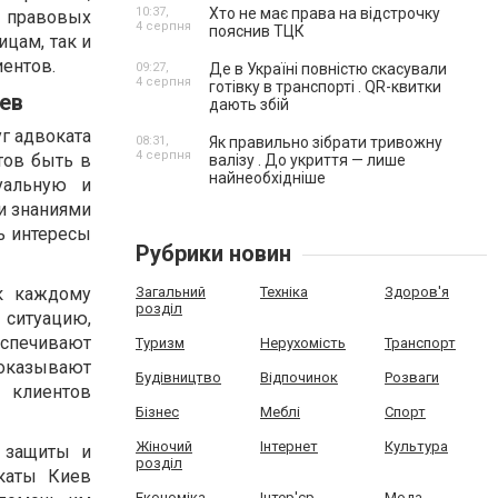
10:37,
Хто не має права на відстрочку
 правовых
4 серпня
пояснив ТЦК
ицам, так и
иентов.
09:27,
Де в Україні повністю скасували
4 серпня
готівку в транспорті . QR-квитки
ев
дають збій
г адвоката
08:31,
Як правильно зібрати тривожну
4 серпня
тов быть в
валізу . До укриття — лише
найнеобхідніше
уальную и
и знаниями
ь интересы
Рубрики новин
к каждому
Загальний
Техніка
Здоров'я
розділ
ситуацию,
спечивают
Туризм
Нерухомість
Транспорт
оказывают
Будівництво
Відпочинок
Розваги
 клиентов
Бізнес
Меблі
Спорт
Жіночий
Інтернет
Культура
 защиты и
розділ
каты Киев
Економіка
Інтер'єр
Мода