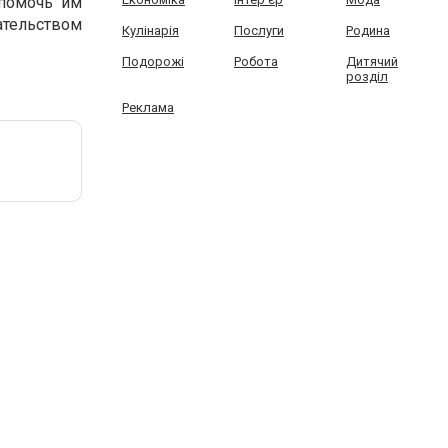
помочь им
ательством
Кулінарія
Послуги
Родина
Подорожі
Робота
Дитячий
розділ
Реклама