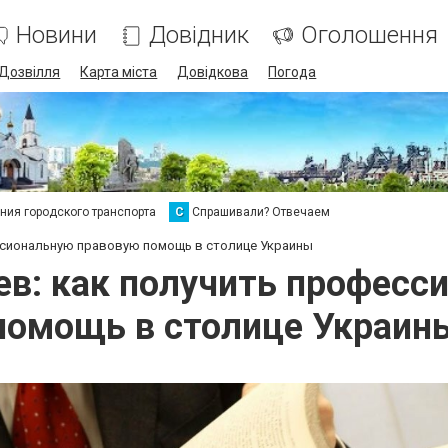
Новини
Довідник
Оголошення
Дозвілля
Карта міста
Довідкова
Погода
ия городского транспорта
С
Спрашивали? Отвечаем
ессиональную правовую помощь в столице Украины
ев: как получить профес
помощь в столице Украин