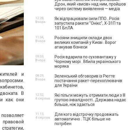
Дрон, який «висів» над ним, пройшов
через систему виявлення — медіа
12:28,
Як відпрацювали сили ППО . Росія
Вчора
запустила ракети "Онікс", Х-31П та
101 БпЛА
11:04,
Росіяни знищили склади двох
Вчора
великих компаній у Києві . Ворог
атакував бізнеси
09:59,
Росія вдарила по суховантажу у
Вчора
Чорному морі . Вбила українського
моряка
жителей и
08:29,
Зеленський обговорив із Рютте
Вчора
вопросами.
постачання ракет-перехоплювачів
для України
кабинетов,
двоката. В
12:52,
Які пільги можуть отримати люди з III
4 серпня
и как они
групою інвалідності . Держава надає
більше, ніж здається
11:13,
Для кого відстрочку продовжать
позволяет
4 серпня
автоматично . ТЦК більше не
й правовой
потрібен
стратегии,