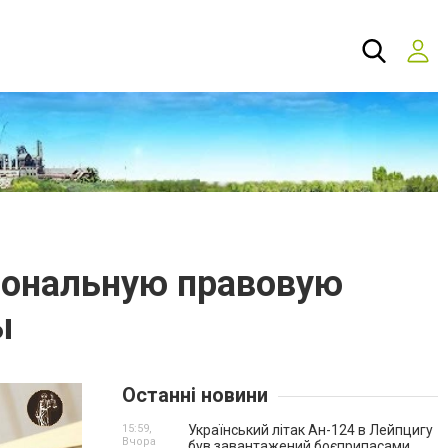
сиональную правовую
ы
Останні новини
15:59,
Український літак Ан-124 в Лейпцигу
Вчора
був завантажений боєприпасами.