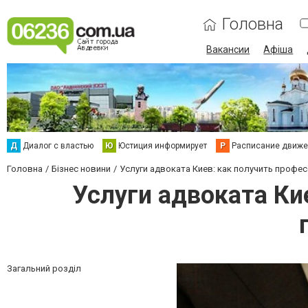
Головна
Вакансии
Афіша
Д
Диалог с властью
Ю
Юстиция информирует
Р
Расписание движен
Головна
Бізнес новини
Услуги адвоката Киев: как получить проф
Услуги адвоката Ки
Загальний розділ