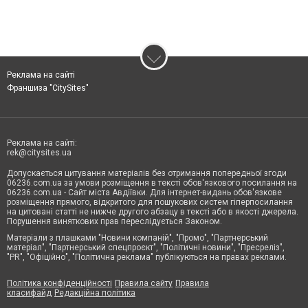
Реклама на сайті
Франшиза "CitySites"
Реклама на сайті:
rek@citysites.ua
Допускається цитування матеріалів без отримання попередньої згоди
06236.com.ua за умови розміщення в тексті обов'язкового посилання на
06236.com.ua - Сайт міста Авдіївки. Для інтернет-видань обов'язкове
розміщення прямого, відкритого для пошукових систем гіперпосилання
на цитовані статті не нижче другого абзацу в тексті або в якості джерела.
Порушення виняткових прав переслідується Законом.
Матеріали з плашками "Новини компаній", "Промо", "Партнерський
матеріал", "Партнерський спецпроєкт", "Політичні новини", "Пресреліз",
"PR", "Офіційно", "Політична реклама" публікуються на правах реклами.
Політика конфіденційності
Правила сайту
Правила
класифайд
Редакційна політика