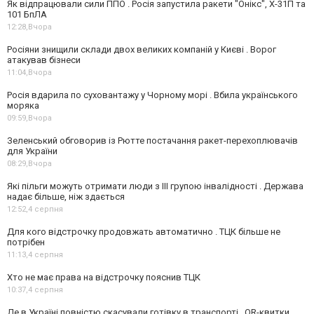
Як відпрацювали сили ППО . Росія запустила ракети "Онікс", Х-31П та
101 БпЛА
12:28,
Вчора
Росіяни знищили склади двох великих компаній у Києві . Ворог
атакував бізнеси
11:04,
Вчора
Росія вдарила по суховантажу у Чорному морі . Вбила українського
моряка
09:59,
Вчора
Зеленський обговорив із Рютте постачання ракет-перехоплювачів
для України
08:29,
Вчора
Які пільги можуть отримати люди з III групою інвалідності . Держава
надає більше, ніж здається
12:52,
4 серпня
Для кого відстрочку продовжать автоматично . ТЦК більше не
потрібен
11:13,
4 серпня
Хто не має права на відстрочку пояснив ТЦК
10:37,
4 серпня
Де в Україні повністю скасували готівку в транспорті . QR-квитки