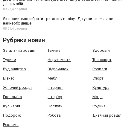
дають збій
09:27,
4 серпня
Як правильно зібрати тривожну валізу . До укриття — лише
найнеобхідніше
08:31,
4 серпня
Рубрики новин
Загальний розділ
Техніка
Здоров'я
Туризм
Нерухомість
Транспорт
Будівництво
Відпочинок
Розваги
Бізнес
Меблі
Спорт
Жіночий розділ
Інтернет
Культура
Економіка
Інтер'єр
Мода
Кулінарія
Послуги
Родина
Подорожі
Робота
Дитячий розділ
Реклама