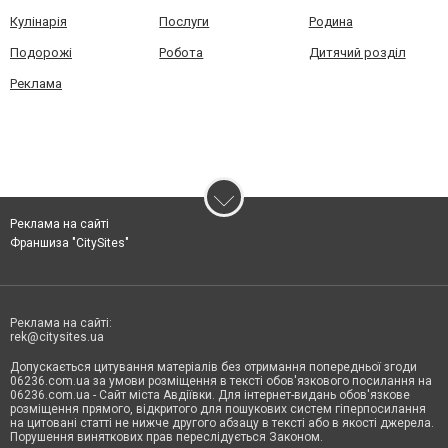
Кулінарія
Послуги
Родина
Подорожі
Робота
Дитячий розділ
Реклама
Реклама на сайті
Франшиза "CitySites"
Реклама на сайті:
rek@citysites.ua
Допускається цитування матеріалів без отримання попередньої згоди
06236.com.ua за умови розміщення в тексті обов'язкового посилання на
06236.com.ua - Сайт міста Авдіївки. Для інтернет-видань обов'язкове
розміщення прямого, відкритого для пошукових систем гіперпосилання
на цитовані статті не нижче другого абзацу в тексті або в якості джерела.
Порушення виняткових прав переслідується Законом.