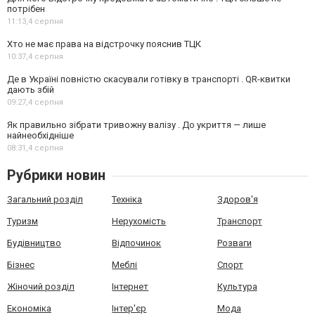
потрібен
11:13,
4 серпня
Хто не має права на відстрочку пояснив ТЦК
10:37,
4 серпня
Де в Україні повністю скасували готівку в транспорті . QR-квитки
дають збій
09:27,
4 серпня
Як правильно зібрати тривожну валізу . До укриття — лише
найнеобхідніше
08:31,
4 серпня
Рубрики новин
Загальний розділ
Техніка
Здоров'я
Туризм
Нерухомість
Транспорт
Будівництво
Відпочинок
Розваги
Бізнес
Меблі
Спорт
Жіночий розділ
Інтернет
Культура
Економіка
Інтер'єр
Мода