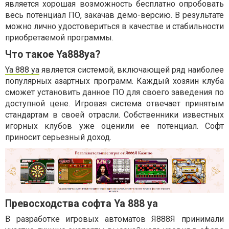
является хорошая возможность бесплатно опробовать
весь потенциал ПО, закачав демо-версию. В результате
можно лично удостовериться в качестве и стабильности
приобретаемой программы.
Что такое Ya888ya?
Ya 888 ya
является системой, включающей ряд наиболее
популярных азартных программ. Каждый хозяин клуба
сможет установить данное ПО для своего заведения по
доступной цене. Игровая система отвечает принятым
стандартам в своей отрасли. Собственники известных
игорных клубов уже оценили ее потенциал. Софт
приносит серьезный доход.
Превосходства софта Ya 888 ya
В разработке игровых автоматов Я888Я принимали