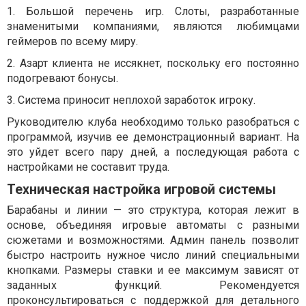
1. Большой перечень игр. Слоты, разработанные
знаменитыми компаниями, являются любимцами
геймеров по всему миру.
2. Азарт клиента не иссякнет, поскольку его постоянно
подогревают бонусы.
3. Система приносит неплохой заработок игроку.
Руководителю клуба необходимо только разобраться с
программой, изучив ее демонстрационный вариант. На
это уйдет всего пару дней, а последующая работа с
настройками не составит труда.
Техническая настройка игровой системы
Барабаны и линии — это структура, которая лежит в
основе, объединяя игровые автоматы с разными
сюжетами и возможностями. Админ панель позволит
быстро настроить нужное число линий специальными
кнопками. Размеры ставки и ее максимум зависят от
заданных функций. Рекомендуется
проконсультироваться с поддержкой для детального