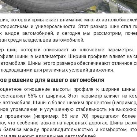
 шин, который привлекает внимание многих автолюбителей
ктеристикам и универсальности. Этот размер шин стал 
х видов автомобилей, и сегодня мы рассмотрим, поче
ован среди владельцев автомобилей.
мер шин, который описывает их ключевые параметры. 
офиля шины в миллиметрах. Ширина профиля влияет на с
автомобиля. Шины этого размера обеспечивают отличное с
х подходящими для различных условий движения.
ное решение для вашего автомобиля
процентное отношение высоты профиля к ширине шины.
 составляет 55% от ширины. Этот параметр влияет на ко
 автомобиля. Шины с более низким процентом (например, 
ное управление и улучшенную стабильность на высоких 
 процентом (например, 65 или 70) предлагают более
у, что особенно важно на неровных дорогах. Шины разм
о баланса между производительностью и комфортом, что
ом для многих владельцев автомобилей.