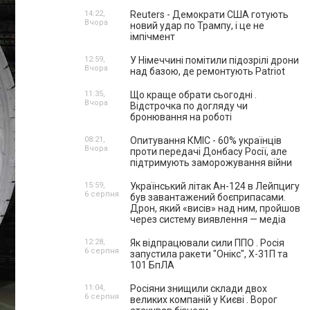
14:22,
Reuters - Демократи США готують
Вчора
новий удар по Трампу, і це не
імпічмент
12:59,
У Німеччині помітили підозрілі дрони
Вчора
над базою, де ремонтують Patriot
11:35,
Що краще обрати сьогодні .
Вчора
Відстрочка по догляду чи
бронювання на роботі
08:21,
Опитування КМІС - 60% українців
Вчора
проти передачі Донбасу Росії, але
підтримують заморожування війни
15:59,
Український літак Ан-124 в Лейпцигу
6 серпня
був завантажений боєприпасами.
Дрон, який «висів» над ним, пройшов
через систему виявлення — медіа
12:28,
Як відпрацювали сили ППО . Росія
6 серпня
запустила ракети "Онікс", Х-31П та
101 БпЛА
11:04,
Росіяни знищили склади двох
6 серпня
великих компаній у Києві . Ворог