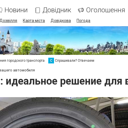
Новини
Довідник
Оголошення
Дозвілля
Карта міста
Довідкова
Погода
ия городского транспорта
С
Спрашивали? Отвечаем
 вашего автомобиля
: идеальное решение для