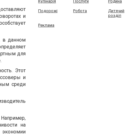
Кулінарія
Послуги
Родина
оставляют
Подорожі
Робота
Дитячий
оворотах и
розділ
особствует
Реклама
, в данном
пределяет
артным для
.
ость. Этот
оссоверы и
нным среди
зводитель
Например,
ивости на
я экономии