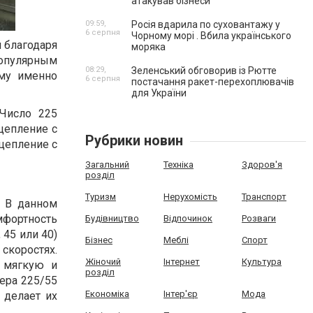
атакував бізнеси
09:59,
Росія вдарила по суховантажу у
6 серпня
Чорному морі . Вбила українського
 благодаря
моряка
популярным
08:29,
Зеленський обговорив із Рютте
му именно
6 серпня
постачання ракет-перехоплювачів
для України
Число 225
цепление с
Рубрики новин
цепление с
Загальний
Техніка
Здоров'я
розділ
Туризм
Нерухомість
Транспорт
 В данном
мфортность
Будівництво
Відпочинок
Розваги
45 или 40)
Бізнес
Меблі
Спорт
скоростях.
Жіночий
Інтернет
Культура
 мягкую и
розділ
ера 225/55
Економіка
Інтер'єр
Мода
 делает их