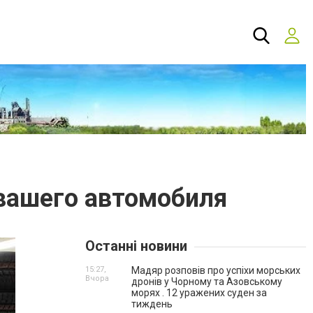
 вашего автомобиля
Останні новини
15:27,
Мадяр розповів про успіхи морських
Вчора
дронів у Чорному та Азовському
морях . 12 уражених суден за
тиждень