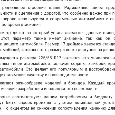
 радиальное строение шины. Радиальные шины пред
ьности и сцепления с дорогой, что особенно важно при п
н широко используется в современных автомобилях и сп
у во время движения.
иаметр диска, на который устанавливаются данные шины
Этот параметр также имеет значение, так как он о
и вашего автомобиля. Размер 17 дюймов является станд
омобилей, и шины этого размера легко доступны на рынке
муществ размера 225/55 R17 является его универсальн
зных типов автомобилей, включая седаны, хэтчбеки, кр
автомобили. Это делает его популярным и востребова
их внимание качеству и производительности.
лагают разнообразие моделей и брендов. Каждый прои
гические разработки и инновации, что позволяет в
орые соответствуют вашим потребностям и бюджету. 
ут быть спроектированы с учетом повышенной устойч
ие - с акцентом на снижении сопротивления качению дл