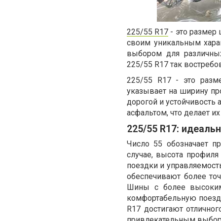
225/55 R17
- это размер
своим уникальным хара
выбором для различны
225/55 R17 так востреб
225/55 R17 - это раз
указывает на ширину пр
дорогой и устойчивость 
асфальтом, что делает и
225/55 R17: идеаль
Число 55 обозначает 
случае, высота профиля
поездки и управляемость
обеспечивают более точ
Шины с более высоким
комфортабельную поездк
R17 достигают отличног
привлекательным выбор