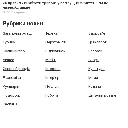
Як правильно зібрати тривожну валізу . До укриття — лише
найнеобхідніше
08:31,
4 серпня
Рубрики новин
Загальний розділ
Техніка
Здоров'я
Туризм
Нерухомість
Транспорт
Будівництво
Відпочинок
Розваги
Бізнес
Меблі
Спорт
Жіночий розділ
Інтернет
Культура
Економіка
Інтер'єр
Мода
Кулінарія
Послуги
Родина
Подорожі
Робота
Дитячий розділ
Реклама