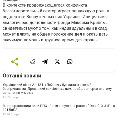
В контексте продолжающегося конфликта
благотворительный сектор играет решающую роль в
поддержке Вооруженных сил Украины. Инициативы,
аналогичные деятельности фонда Максима Криппы,
свидетельствуют о том, как индивидуальный вклад
может влиять на общее положение дел и оказывать
значимую помощь в трудное время для страны.
Останні новини
Український літак Ан-124 в Лейпцигу був завантажений
боєприпасами. Дрон, який «висів» над ним, пройшов через систему
виявлення — медіа
15:59,
Вчора
Як відпрацювали сили ППО . Росія запустила ракети "Онікс", Х-31П та
101 БпЛА
12:28,
Вчора