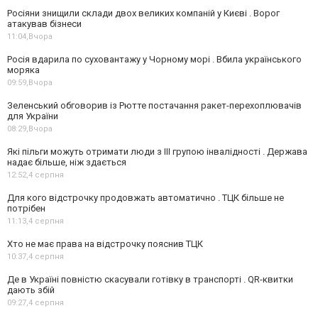
Росіяни знищили склади двох великих компаній у Києві . Ворог
атакував бізнеси
11:04,
Вчора
Росія вдарила по суховантажу у Чорному морі . Вбила українського
моряка
09:59,
Вчора
Зеленський обговорив із Рютте постачання ракет-перехоплювачів
для України
08:29,
Вчора
Які пільги можуть отримати люди з III групою інвалідності . Держава
надає більше, ніж здається
12:52,
4 серпня
Для кого відстрочку продовжать автоматично . ТЦК більше не
потрібен
11:13,
4 серпня
Хто не має права на відстрочку пояснив ТЦК
10:37,
4 серпня
Де в Україні повністю скасували готівку в транспорті . QR-квитки
дають збій
09:27,
4 серпня