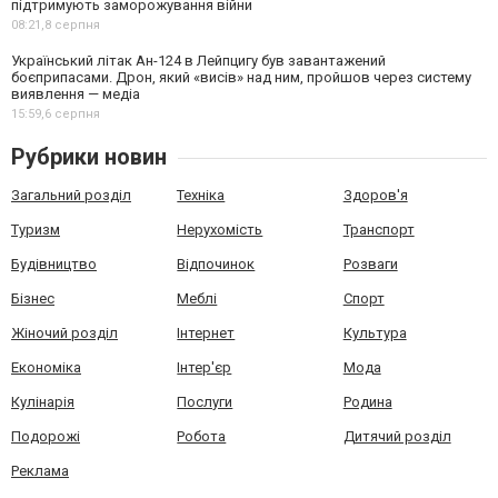
підтримують заморожування війни
08:21,
8 серпня
Український літак Ан-124 в Лейпцигу був завантажений
боєприпасами. Дрон, який «висів» над ним, пройшов через систему
виявлення — медіа
15:59,
6 серпня
Рубрики новин
Загальний розділ
Техніка
Здоров'я
Туризм
Нерухомість
Транспорт
Будівництво
Відпочинок
Розваги
Бізнес
Меблі
Спорт
Жіночий розділ
Інтернет
Культура
Економіка
Інтер'єр
Мода
Кулінарія
Послуги
Родина
Подорожі
Робота
Дитячий розділ
Реклама