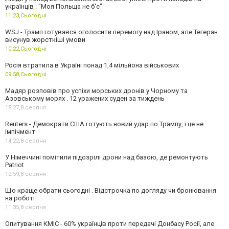
українців : "Моя Польща не б'є"
11:23,
Сьогодні
WSJ - Трамп готувався оголосити перемогу над Іраном, але Тегеран
висунув жорсткіші умови
10:22,
Сьогодні
Росія втратила в Україні понад 1,4 мільйона військових
09:58,
Сьогодні
Мадяр розповів про успіхи морських дронів у Чорному та
Азовському морях . 12 уражених суден за тиждень
15:27,
8 серпня
Reuters - Демократи США готують новий удар по Трампу, і це не
імпічмент
14:22,
8 серпня
У Німеччині помітили підозрілі дрони над базою, де ремонтують
Patriot
12:59,
8 серпня
Що краще обрати сьогодні . Відстрочка по догляду чи бронювання
на роботі
11:35,
8 серпня
Опитування КМІС - 60% українців проти передачі Донбасу Росії, але