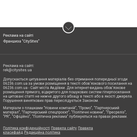
Реклама на сайті
Франшиза "CitySites"
Реклама на сайті:
rek@citysites.ua
Допускається цитування матеріалів без отримання попередньої згоди
06236.com.ua за умови розміщення в тексті обов'язкового посилання на
06236.com.ua - Сайт міста Авдіївки. Для інтернет-видань обов'язкове
розміщення прямого, відкритого для пошукових систем гіперпосилання
на цитовані статті не нижче другого абзацу в тексті або в якості джерела.
Порушення виняткових прав переслідується Законом.
Матеріали з плашками "Новини компаній", "Промо", "Партнерський
матеріал", "Партнерський спецпроєкт", "Політичні новини", "Пресреліз",
"PR", "Офіційно", "Політична реклама" публікуються на правах реклами.
Політика конфіденційності
Правила сайту
Правила
класифайд
Редакційна політика