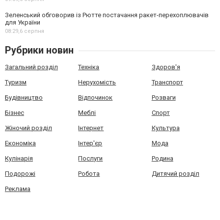
Зеленський обговорив із Рютте постачання ракет-перехоплювачів
для України
08:29,
6 серпня
Рубрики новин
Загальний розділ
Техніка
Здоров'я
Туризм
Нерухомість
Транспорт
Будівництво
Відпочинок
Розваги
Бізнес
Меблі
Спорт
Жіночий розділ
Інтернет
Культура
Економіка
Інтер'єр
Мода
Кулінарія
Послуги
Родина
Подорожі
Робота
Дитячий розділ
Реклама