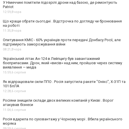
У Німеччині помітили підозрілі дрони над базою, де ремонтують
Patriot
12:59,
Вчора
Що краще обрати сьогодні . Відстрочка по догляду чи бронювання
на роботі
11:35,
Вчора
Опитування КМІС - 60% українців проти передачі Донбасу Росії, але
підтримують заморожування війни
08:21,
Вчора
Український літак Ан-124 в Лейпцигу був завантажений
боєприпасами. Дрон, який «висів» над ним, пройшов через систему
виявлення — медіа
15:59,
6 серпня
Як відпрацювали сили ППО . Росія запустила ракети "Онікс", Х-31П та
101 БпЛА
12:28,
6 серпня
Росіяни знищили склади двох великих компаній у Києві . Ворог
атакував бізнеси
11:04,
6 серпня
Росія вдарила по суховантажу у Чорному морі . Вбила українського
моряка
09:59,
6 серпня