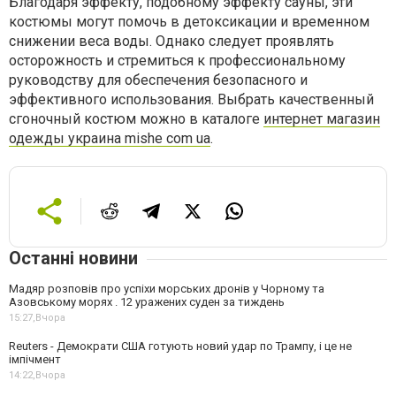
Благодаря эффекту, подобному эффекту сауны, эти
костюмы могут помочь в детоксикации и временном
снижении веса воды. Однако следует проявлять
осторожность и стремиться к профессиональному
руководству для обеспечения безопасного и
эффективного использования. Выбрать качественный
сгоночный костюм можно в каталоге
интернет магазин
одежды украина mishe com ua
.
Останні новини
Мадяр розповів про успіхи морських дронів у Чорному та
Азовському морях . 12 уражених суден за тиждень
15:27,
Вчора
Reuters - Демократи США готують новий удар по Трампу, і це не
імпічмент
14:22,
Вчора