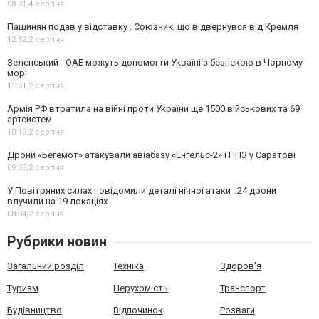
08:31,
4 серпня
Пашинян подав у відставку . Союзник, що відвернувся від Кремля
12:52,
2 серпня
Зеленський - ОАЕ можуть допомогти Україні з безпекою в Чорному
морі
11:51,
2 серпня
Армія РФ втратила на війні проти України ще 1500 військових та 69
артсистем
10:19,
2 серпня
Дрони «Бегемот» атакували авіабазу «Енгельс-2» і НПЗ у Саратові
09:33,
2 серпня
У Повітряних силах повідомили деталі нічної атаки . 24 дрони
влучили на 19 локаціях
08:34,
2 серпня
Рубрики новин
Загальний розділ
Техніка
Здоров'я
Туризм
Нерухомість
Транспорт
Будівництво
Відпочинок
Розваги