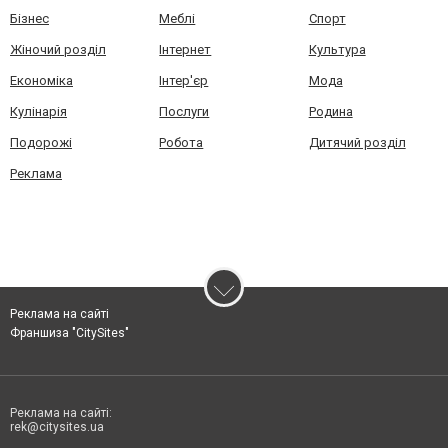
Бізнес
Меблі
Спорт
Жіночий розділ
Інтернет
Культура
Економіка
Інтер'єр
Мода
Кулінарія
Послуги
Родина
Подорожі
Робота
Дитячий розділ
Реклама
Реклама на сайті
Франшиза "CitySites"
Реклама на сайті:
rek@citysites.ua