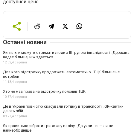
доступной цене.
Останні новини
Які пільги можуть отримати люди з III групою інвалідності . Держава
надає більше, ніж здається
12:52,
4 серпня
Для кого відстрочку продовжать автоматично . ТЦК більше не
потрібен
11:13,
4 серпня
Хто не має права на відстрочку пояснив ТЦК
10:37,
4 серпня
Де в Україні повністю скасували готівку в транспорті . QR-квитки
дають збій
09:27,
4 серпня
Як правильно зібрати тривожну валізу . До укриття — лише
найнеобхідніше