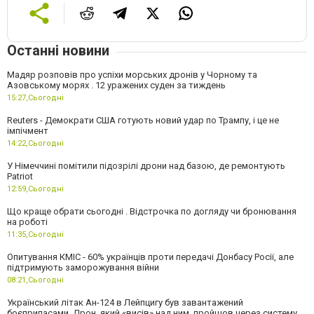
Останні новини
Мадяр розповів про успіхи морських дронів у Чорному та
Азовському морях . 12 уражених суден за тиждень
15:27,
Сьогодні
Reuters - Демократи США готують новий удар по Трампу, і це не
імпічмент
14:22,
Сьогодні
У Німеччині помітили підозрілі дрони над базою, де ремонтують
Patriot
12:59,
Сьогодні
Що краще обрати сьогодні . Відстрочка по догляду чи бронювання
на роботі
11:35,
Сьогодні
Опитування КМІС - 60% українців проти передачі Донбасу Росії, але
підтримують заморожування війни
08:21,
Сьогодні
Український літак Ан-124 в Лейпцигу був завантажений
боєприпасами. Дрон, який «висів» над ним, пройшов через систему