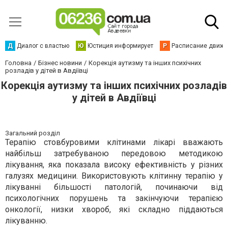
Д
Диалог с властью
Ю
Юстиция информирует
Р
Расписание движен
Головна
Бізнес новини
Корекція аутизму та інших психічних
розладів у дітей в Авдіївці
Корекція аутизму та інших психічних розладів
у дітей в Авдіївці
Загальний розділ
Терапію стовбуровими клітинами лікарі вважають
найбільш затребуваною передовою методикою
лікування, яка показала високу ефективність у різних
галузях медицини. Використовують клітинну терапію у
лікуванні більшості патологій, починаючи від
психологічних порушень та закінчуючи терапією
онкології, низки хвороб, які складно піддаються
лікуванню.