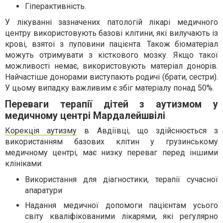
Гіперактивність.
У лікуванні зазначених патологій лікарі медичного
центру використовують базові клітини, які вилучають із
крові, взятої з пуповини пацієнта. Також біоматеріал
можуть отримувати з кісткового мозку. Якщо такої
можливості немає, використовують матеріал донорів.
Найчастіше донорами виступають родичі (брати, сестри).
У цьому випадку важливим є збіг матеріалу понад 50%.
Переваги терапії дітей з аутизмом у
медичному центрі Мардалейшвілі
Корекція аутизму
в Авдіївці, що здійснюється з
використанням базових клітин у грузинському
медичному центрі, має низку переваг перед іншими
клініками:
Використання для діагностики, терапії сучасної
апаратури
Надання медичної допомоги пацієнтам усього
світу кваліфікованими лікарями, які регулярно