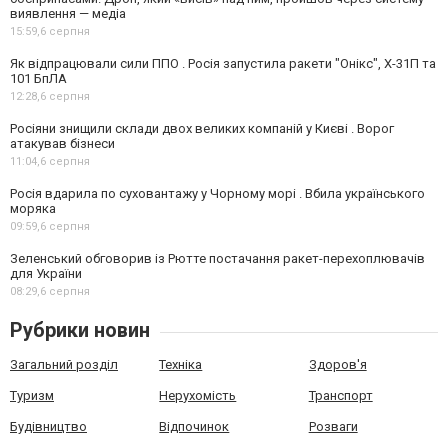
виявлення — медіа
15:59,
6 серпня
Як відпрацювали сили ППО . Росія запустила ракети "Онікс", Х-31П та
101 БпЛА
12:28,
6 серпня
Росіяни знищили склади двох великих компаній у Києві . Ворог
атакував бізнеси
11:04,
6 серпня
Росія вдарила по суховантажу у Чорному морі . Вбила українського
моряка
09:59,
6 серпня
Зеленський обговорив із Рютте постачання ракет-перехоплювачів
для України
08:29,
6 серпня
Рубрики новин
Загальний розділ
Техніка
Здоров'я
Туризм
Нерухомість
Транспорт
Будівництво
Відпочинок
Розваги