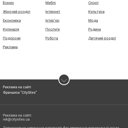
Бізнес
Меблі
Спорт
Жіночий розділ
Інтернет
Культура
Економіка
Інтер'єр
Мода
Кулінарія
Послуги
Родина
Подорожі
Робота
Дитячий розділ
Реклама
Реклама на сайті
Франшиза "CitySites"
Реклама на сайті:
rek@citysites.ua