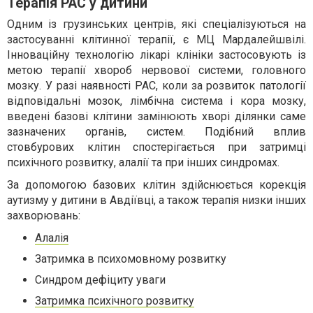
Терапія РАС у дитини
Одним із грузинських центрів, які спеціалізуються на
застосуванні клітинної терапії, є МЦ Мардалейшвілі.
Інноваційну технологію лікарі клініки застосовують із
метою терапії хвороб нервової системи, головного
мозку. У разі наявності РАС, коли за розвиток патології
відповідальні мозок, лімбічна система і кора мозку,
введені базові клітини замінюють хворі ділянки саме
зазначених органів, систем. Подібний вплив
стовбурових клітин спостерігається при затримці
психічного розвитку, алалії та при інших синдромах.
За допомогою базових клітин здійснюється корекція
аутизму у дитини в Авдіївці, а також терапія низки інших
захворювань:
Алалія
Затримка в психомовному розвитку
Синдром дефіциту уваги
Затримка психічного розвитку