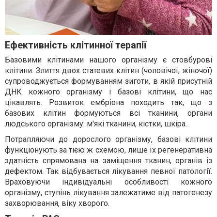
Ефективність клітинної терапії
Базовими клітинами нашого організму є стовбурові
клітини. Злиття двох статевих клітин (чоловічої, жіночої)
супроводжується формуванням зиготи, в якій присутній
ДНК кожного організму і базові клітини, що нас
цікавлять. Розвиток ембріона походить так, що з
базових клітин формуються всі тканини, органи
людського організму: м'які тканини, кістки, шкіра.
Потрапляючи до дорослого організму, базові клітини
функціонують за тією ж схемою, лише їх регенеративна
здатність спрямована на заміщення тканин, органів із
дефектом. Так відбувається лікування певної патології.
Враховуючи індивідуальні особливості кожного
організму, ступінь лікування залежатиме від патогенезу
захворювання, віку хворого.