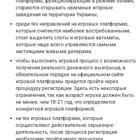
платформы, функционирующие в режиме онлайн,
стараются открывать наземные игорные
заведения на территории Украины;
среди тех направлений на игровых платформах,
которые считаются наиболее востребованными,
стоит выделить слоты и игровые автоматы,
которые чаще всего управляются самыми
настоящими живыми дилерами;
чтобы выполнить игровой процесс с возможность
получения реального денежного выигрыша, в
обязательном порядке на официальном сайте
игровой платформы придется пройти через
процедуру регистрации. Здесь есть некоторые
ограничения, так как возраст игрока должен быть
не менее, чем 18-21 год, что определяется
конкретной игровой платформой;
на тех игровых платформах, которые
осуществляют действительно серьезную
деятельность, после процесса регистрации
необходимо пройти через процедуру