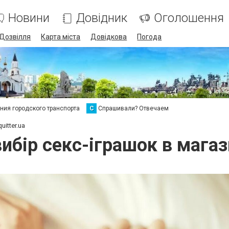
Новини
Довідник
Оголошення
Дозвілля
Карта міста
Довідкова
Погода
ия городского транспорта
С
Спрашивали? Отвечаем
itter.ua
бір секс-іграшок в магази