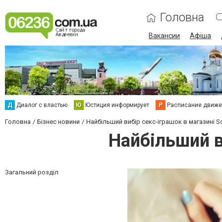
Головна
Вакансии
Афіша
Д
Диалог с властью
Ю
Юстиция информирует
Р
Расписание движен
Головна
Бізнес новини
Найбільший вибір секс-іграшок в магазині Squ
Найбільший ви
Загальний розділ