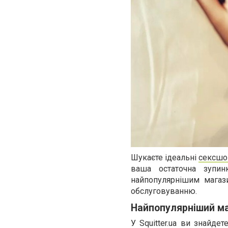
Шукаєте ідеальні
сексшо
ваша остаточна зупин
найпопулярнішим магаз
обслуговуванню.
Найпопулярніший маг
У Squitter.ua ви знайде