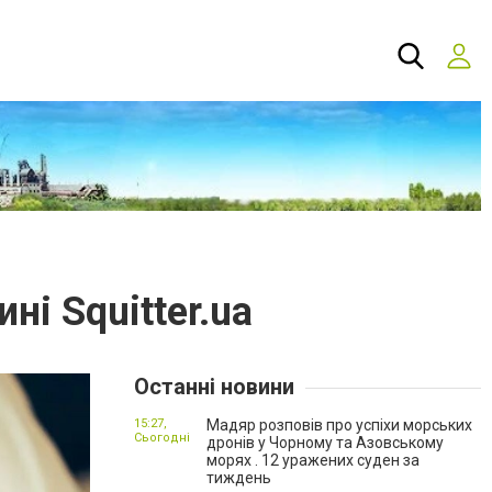
ні Squitter.ua
Останні новини
15:27,
Мадяр розповів про успіхи морських
Сьогодні
дронів у Чорному та Азовському
морях . 12 уражених суден за
тиждень