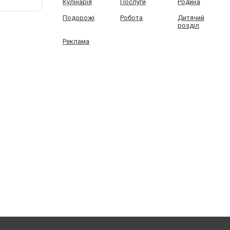
Кулінарія
Послуги
Родина
Подорожі
Робота
Дитячий
розділ
Реклама