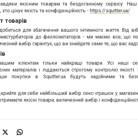
завдяки якісним товарам та бездоганному сервісу. Наш
хто цінує якість та конфіденційність -
https://squitter.ua/
т товарів
добиться для збагачення вашого інтимного життя. Від ві
 мастурбаторів до фаллоімітаторів - ми маємо все, що п
чезний вибір гарантує, що ви знайдете саме те, що вас зад
ів
ашим клієнтам тільки найкращі товари. Усі наші сек
сних матеріалів і піддаються строгому контролю якості.
ши покупки в Squitter.ua будуть надійними та без
дкрийте для себе найбільший вибір секс-іграшок у магазині 
отримаєте якісні товари, величезний вибір і конфіденційніс