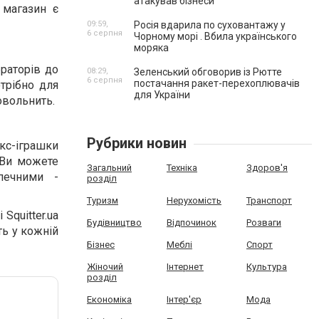
атакував бізнеси
 магазин є
09:59,
Росія вдарила по суховантажу у
6 серпня
Чорному морі . Вбила українського
моряка
браторів до
08:29,
Зеленський обговорив із Рютте
6 серпня
постачання ракет-перехоплювачів
отрібно для
для України
овольнить.
Рубрики новин
с-іграшки
 Ви можете
Загальний
Техніка
Здоров'я
печними -
розділ
Туризм
Нерухомість
Транспорт
Squitter.ua
Будівництво
Відпочинок
Розваги
ть у кожній
Бізнес
Меблі
Спорт
Жіночий
Інтернет
Культура
розділ
Економіка
Інтер'єр
Мода