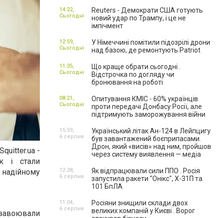
14:22,
Reuters - Демократи США готують
Сьогодні
новий удар по Трампу, і це не
імпічмент
12:59,
У Німеччині помітили підозрілі дрони
Сьогодні
над базою, де ремонтують Patriot
11:35,
Що краще обрати сьогодні .
Сьогодні
Відстрочка по догляду чи
бронювання на роботі
08:21,
Опитування КМІС - 60% українців
Сьогодні
проти передачі Донбасу Росії, але
підтримують заморожування війни
15:59,
Український літак Ан-124 в Лейпцигу
6 серпня
був завантажений боєприпасами.
Дрон, який «висів» над ним, пройшов
uitter.ua -
через систему виявлення — медіа
к і стали
12:28,
Як відпрацювали сили ППО . Росія
 надійному
6 серпня
запустила ракети "Онікс", Х-31П та
101 БпЛА
11:04,
Росіяни знищили склади двох
6 серпня
великих компаній у Києві . Ворог
 завоювали