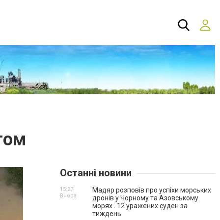
гом
Останні новини
15:27,
Мадяр розповів про успіхи морських
Вчора
дронів у Чорному та Азовському
морях . 12 уражених суден за
тиждень