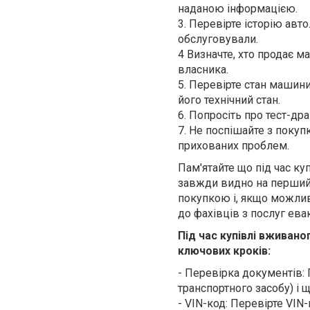
наданою інформацією.
3. Перевірте історію авто
обслуговували.
4 Визначте, хто продає м
власника.
5. Перевірте стан машин
його технічний стан.
6. Попросіть про тест-др
7. Не поспішайте з поку
прихованих проблем.
Пам'ятайте що під час куп
завжди видно на перший
покупкою і, якщо можлив
до фахівців з послуг ев
Під час купівлі вживан
ключових кроків:
- Перевірка документів: 
транспортного засобу) і щ
- VIN-код: Перевірте VIN