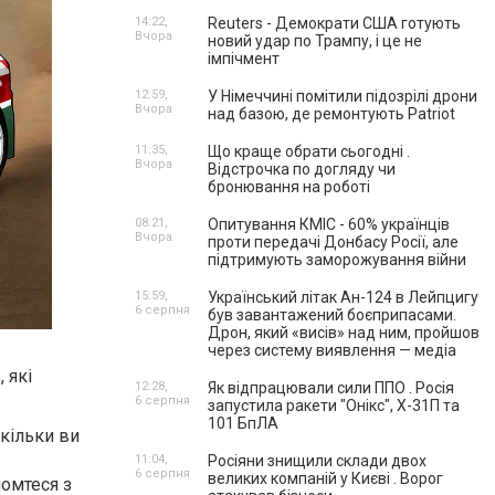
14:22,
Reuters - Демократи США готують
Вчора
новий удар по Трампу, і це не
імпічмент
12:59,
У Німеччині помітили підозрілі дрони
Вчора
над базою, де ремонтують Patriot
11:35,
Що краще обрати сьогодні .
Вчора
Відстрочка по догляду чи
бронювання на роботі
08:21,
Опитування КМІС - 60% українців
Вчора
проти передачі Донбасу Росії, але
підтримують заморожування війни
15:59,
Український літак Ан-124 в Лейпцигу
6 серпня
був завантажений боєприпасами.
Дрон, який «висів» над ним, пройшов
через систему виявлення — медіа
 які
12:28,
Як відпрацювали сили ППО . Росія
6 серпня
запустила ракети "Онікс", Х-31П та
101 БпЛА
скільки ви
11:04,
Росіяни знищили склади двох
6 серпня
великих компаній у Києві . Ворог
йомтеся з