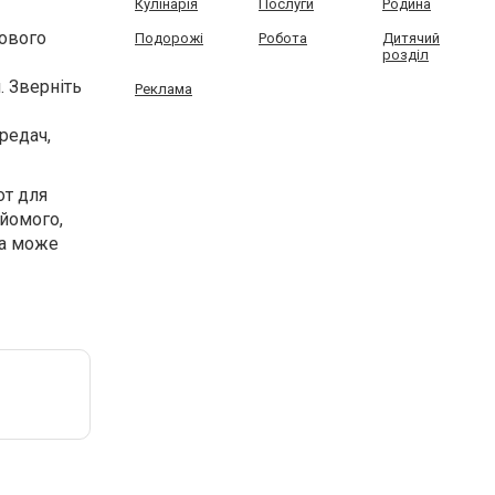
Кулінарія
Послуги
Родина
бового
Подорожі
Робота
Дитячий
розділ
. Зверніть
Реклама
редач,
от для
айомого,
ка може