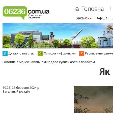
Головна
Вакансии
Афіша
Д
Диалог с властью
Ю
Юстиция информирует
Р
Расписание движен
Головна
Бізнес новини
Як вдало купити авто з пробігом
Як
19:25,
23 березня 2024 р.
Загальний розділ