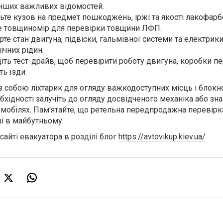
а інших важливих відомостей.
ньте кузов на предмет пошкоджень, іржі та якості лакофар
те товщиномір для перевірки товщини ЛФП.
рте стан двигуна, підвіски, гальмівної системи та електрики
нічних рідин.
іть тест-драйв, щоб перевірити роботу двигуна, коробки пе
ть їзди.
з собою ліхтарик для огляду важкодоступних місць і блокн
бхідності залучіть до огляду досвідченого механіка або зн
омобілях. Пам'ятайте, що ретельна передпродажна перевір
ші в майбутньому.
сайті евакуатора в розділі блог
https://avtovikup.kiev.ua/