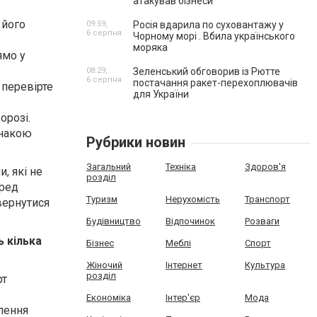
атакував бізнеси
 його
09:59,
Росія вдарила по суховантажу у
6 серпня
Чорному морі . Вбила українського
моряка
ямо у
08:29,
Зеленський обговорив із Рютте
6 серпня
постачання ракет-перехоплювачів
 перевірте
для України
орозі.
знакою
Рубрики новин
Загальний
Техніка
Здоров'я
, які не
розділ
еред
Туризм
Нерухомість
Транспорт
вернутися
Будівництво
Відпочинок
Розваги
ь кілька
Бізнес
Меблі
Спорт
Жіночий
Інтернет
Культура
розділ
рт
Економіка
Інтер'єр
Мода
влення