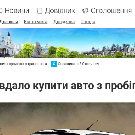
Новини
Довідник
Оголошення
Дозвілля
Карта міста
Довідкова
Погода
ия городского транспорта
С
Спрашивали? Отвечаем
 вдало купити авто з пробі