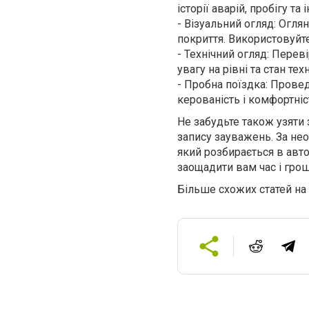
історії аварій, пробігу т
- Візуальний огляд: Огля
покриття. Використовуй
- Технічний огляд: Переві
увагу на рівні та стан тех
- Пробна поїздка: Провед
керованість і комфортніс
Не забудьте також узяти 
запису зауважень. За нео
який розбирається в авт
заощадити вам час і гро
Більше схожих статей на 