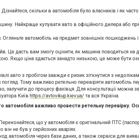
. Дізнайтеся, скільки в автомобіля було власників і як часто
ашину. Найкраще купувати авто в офіційного дилера або пр
и. Огляньте автомобіль на предмет зовнішніх пошкоджень і
айв. Це дасть вам змогу оцінити, як машина поводиться на д
пкою. Якщо ціна здається занадто низькою, це може бути о
івлі авто з пробігом завжди є ризик зіткнутися з недоліками
 погляд. Тому важливо ретельно перевіряти автомобіль п
о, залучати до процесу фахівця. Для консультації можна з
акуатора Київ
https://avtovikup.kiev.ua/
та вся Україна.
ого автомобіля важливо провести ретельну перевірку. Ос
Переконайтеся, що у автомобіля є оригінальний ПТС (паспо
о він не був у серйозних аваріях.
-код автомобіля через бази даних, а також сервіси для вия