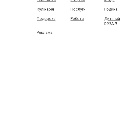
Кулінарія
Послуги
Родина
Подорожі
Робота
Дитячий
розділ
Реклама