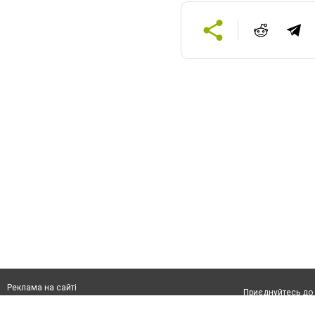
Реклама на сайті
Приєднуйтесь до 
Франшиза "CitySites"