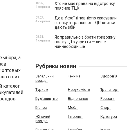
10:37,
Хто не має права на відстрочку
4 серпня
пояснив ТЦК
09:27,
Де в Україні повністю скасували
4 серпня
готівку в транспорті . QR-квитки
дають збій
08:31,
Як правильно зібрати тривожну
4 серпня
валізу . До укриття — лише
найнеобхідніше
выбора, а
вав
Рубрики новин
х оптовых
но о них.
Загальний
Техніка
Здоров'я
розділ
й каталог
Туризм
Нерухомість
Транспорт
окупателей
рендов:
Будівництво
Відпочинок
Розваги
Бізнес
Меблі
Спорт
Жіночий
Інтернет
Культура
розділ
Економіка
Інтер'єр
Мода