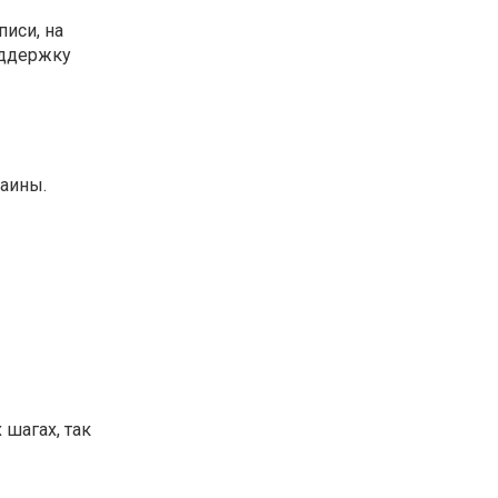
писи, на
оддержку
раины.
 шагах, так