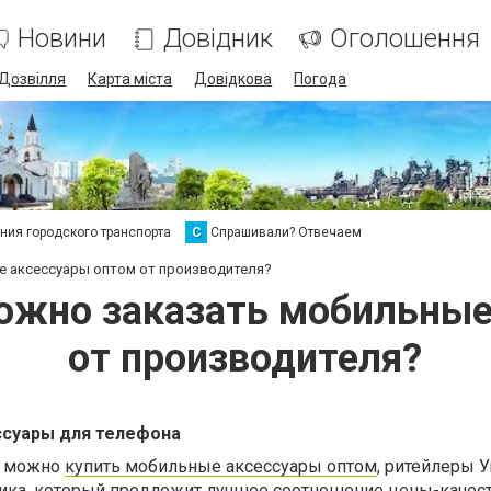
Новини
Довідник
Оголошення
Дозвілля
Карта міста
Довідкова
Погода
ия городского транспорта
С
Спрашивали? Отвечаем
ые аксессуары оптом от производителя?
можно заказать мобильны
от производителя?
ссуары для телефона
е можно
купить мобильные аксессуары оптом
, ритейлеры 
ика, который предложит лучшее соотношение цены-качеств