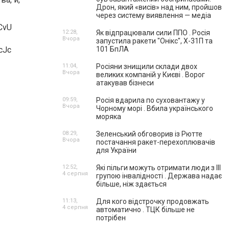
Дрон, який «висів» над ним, пройшов
через систему виявлення — медіа
12:28,
Як відпрацювали сили ППО . Росія
Вчора
запустила ракети "Онікс", Х-31П та
101 БпЛА
11:04,
Росіяни знищили склади двох
Вчора
великих компаній у Києві . Ворог
атакував бізнеси
09:59,
Росія вдарила по суховантажу у
Вчора
Чорному морі . Вбила українського
моряка
08:29,
Зеленський обговорив із Рютте
Вчора
постачання ракет-перехоплювачів
для України
12:52,
Які пільги можуть отримати люди з III
4 серпня
групою інвалідності . Держава надає
більше, ніж здається
11:13,
Для кого відстрочку продовжать
4 серпня
автоматично . ТЦК більше не
потрібен