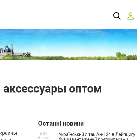
е аксессуары оптом
Останні новини
Украины
15:59,
Український літак Ан-124 в Лейпцигу
Вчора
а, и,
був завантажений боєприпасами.