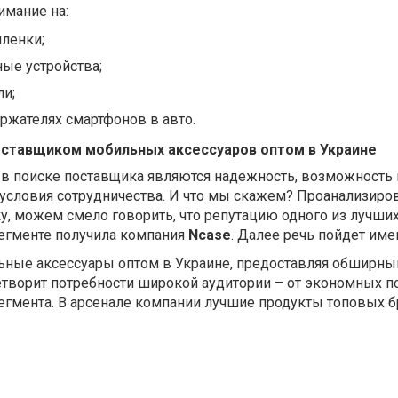
имание на:
ленки;
ые устройства;
ли;
ержателях смартфонов в авто.
оставщиком мобильных аксессуаров оптом в Украине
 поиске поставщика являются надежность, возможность 
условия сотрудничества. И что мы скажем? Проанализиро
у, можем смело говорить, что репутацию одного из лучши
егменте получила компания
Ncase
. Далее речь пойдет имен
ьные аксессуары оптом в Украине, предоставляя обширны
етворит потребности широкой аудитории – от экономных п
егмента. В арсенале компании лучшие продукты топовых б