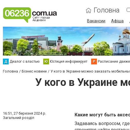
Головна
Вакансии
Афіша
Д
Диалог с властью
Ю
Юстиция информирует
Р
Расписание движен
Головна
Бізнес новини
У кого в Украине можно заказать мобильн
У кого в Украине 
16:51,
27 березня 2024 р.
Какие могут быть аксе
Загальний розділ
Задаваясь вопросом, гд
стремятся найти поставщ