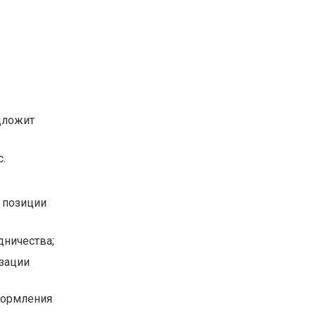
едложит
с.
 позиции
дничества;
зации
оформления